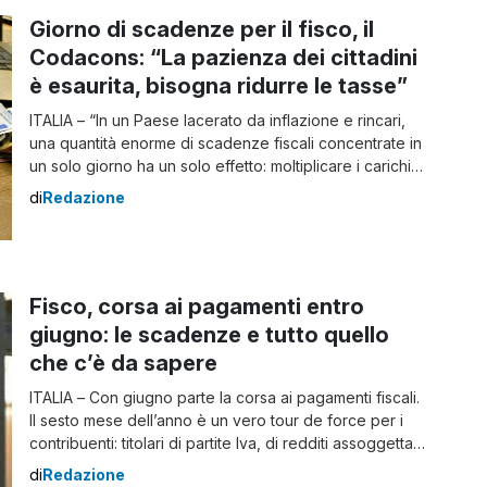
avere nella […]
Giorno di scadenze per il fisco, il
Codacons: “La pazienza dei cittadini
è esaurita, bisogna ridurre le tasse”
ITALIA – “In un Paese lacerato da inflazione e rincari,
una quantità enorme di scadenze fiscali concentrate in
un solo giorno ha un solo effetto: moltiplicare i carichi
sulle spalle dei cittadini, già stremati nel portafogli e ora
di
Redazione
anche subissati da una quantità di richieste e
adempimenti difficili anche solo da tenere a mente,
proprio […]
Fisco, corsa ai pagamenti entro
giugno: le scadenze e tutto quello
che c’è da sapere
ITALIA – Con giugno parte la corsa ai pagamenti fiscali.
Il sesto mese dell’anno è un vero tour de force per i
contribuenti: titolari di partite Iva, di redditi assoggettati
all’Irpef, di immobili e terreni. Il primo appuntamento
di
Redazione