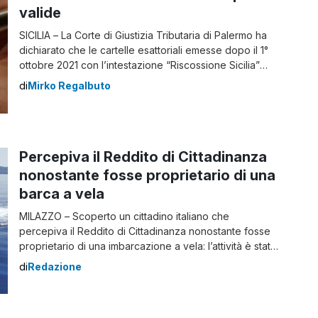
valide
SICILIA – La Corte di Giustizia Tributaria di Palermo ha
dichiarato che le cartelle esattoriali emesse dopo il 1°
ottobre 2021 con l’intestazione “Riscossione Sicilia”
non hanno più valore giuridico. La sentenza è stata
di
Mirko Regalbuto
emessa in seguito all’annullamento di una pretesa
fiscale di circa 350mila euro a un’imprenditrice. La
cartella, riferita a un accertamento sui […]
Percepiva il Reddito di Cittadinanza
nonostante fosse proprietario di una
barca a vela
MILAZZO – Scoperto un cittadino italiano che
percepiva il Reddito di Cittadinanza nonostante fosse
proprietario di una imbarcazione a vela: l’attività è stata
operata dalleFiamme Gialle della Sezione Operativa
di
Redazione
Navale di Milazzo. La normativa che ha istituito il
sussidio, infatti, prevede che chi intende avvalersi della
misura assistenziale non debba essere intestatario o