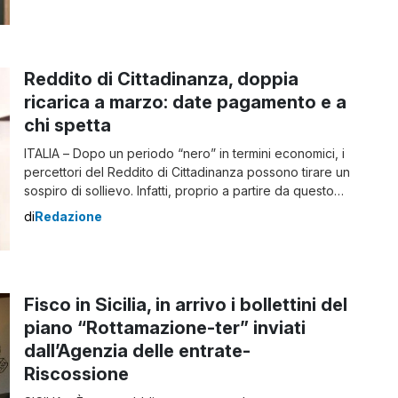
arriva per i possessori a diverso titolo di case,
pertinenze, fabbricati e terreni agricoli o edificabili.
Questi […]
Reddito di Cittadinanza, doppia
ricarica a marzo: date pagamento e a
chi spetta
ITALIA – Dopo un periodo “nero” in termini economici, i
percettori del Reddito di Cittadinanza possono tirare un
sospiro di sollievo. Infatti, proprio a partire da questo
mese, alcuni di essi riceveranno una doppia ricarica.
di
Redazione
Oltre al sussidio, sarà accredito anche il cosiddetto
assegno unico familiare. Da marzo 2022, l’I.N.P.S.
corrisponderà d’ufficio ai percettori di […]
Fisco in Sicilia, in arrivo i bollettini del
piano “Rottamazione-ter” inviati
dall’Agenzia delle entrate-
Riscossione