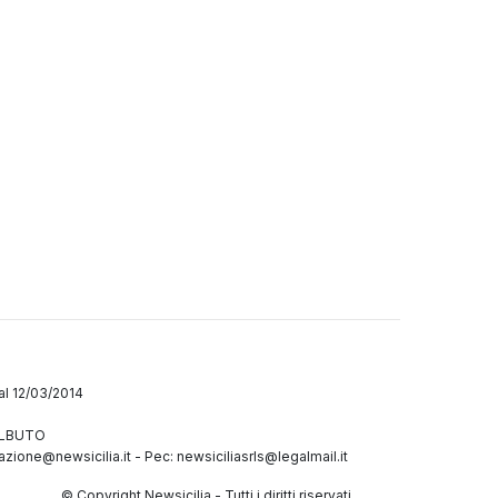
dal 12/03/2014
GALBUTO
azione@newsicilia.it
-
Pec: newsiciliasrls@legalmail.it
© Copyright Newsicilia - Tutti i diritti riservati