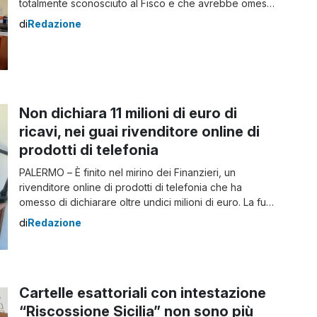
totalmente sconosciuto al Fisco e che avrebbe omesso
di dichiarare circa 700.000 euro, parte dei quali
di
Redazione
reimpiegati nell’acquisto di beni mobili, immobili e
polizze vita. Gli investimenti del barbiere con i soldi non
versati al Fisco Ammonterebbero, infatti, […]
Non dichiara 11 milioni di euro di
ricavi, nei guai rivenditore online di
prodotti di telefonia
PALERMO – È finito nel mirino dei Finanzieri, un
rivenditore online di prodotti di telefonia che ha
omesso di dichiarare oltre undici milioni di euro. La fuga
dal Fisco L’effetto volume d’affari della ditta
di
Redazione
dell’imprenditore è stato costruito a conclusione di
un’articolata attività ispettiva. L’azienda, tra il 2017 e il
2018, aveva totalizzato ricavi, mai dichiarati, […]
Cartelle esattoriali con intestazione
“Riscossione Sicilia” non sono più