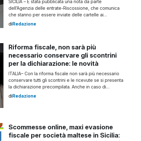
SICILIA – È stata pubblicata una nota da parte
dell’Agenzia delle entrate-Riscossione, che comunica
che stanno per essere inviate delle cartelle ai
contribuenti della Regione Siciliana attraverso il piano
di
Redazione
nominato “Rottamazione-ter“, ripartito con all’interno più
di dieci rate, con moduli per effettuare il pagamento
dall’undicesima rata in poi. La spedizione dei nuovi
Riforma fiscale, non sarà più
bollettini è effettuata dall’ente […]
necessario conservare gli scontrini
per la dichiarazione: le novità
ITALIA– Con la riforma fiscale non sarà più necessario
conservare tutti gli scontrini e le ricevute se si presenta
la dichiarazione precompilata. Anche in caso di
modifica del modello 730, come invece avviene
di
Redazione
attualmente. Questo grazie a un emendamento di LeU
al decreto che semplifica la vita ai contribuenti. “Siamo
riusciti a introdurre un primo […]
Scommesse online, maxi evasione
fiscale per società maltese in Sicilia: