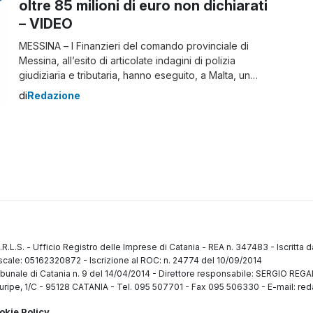
oltre 85 milioni di euro non dichiarati
– VIDEO
MESSINA – I Finanzieri del comando provinciale di
Messina, all’esito di articolate indagini di polizia
giudiziaria e tributaria, hanno eseguito, a Malta, un
decreto di sequestro di beni del valore di 3,5 milioni di
di
Redazione
euro, nei confronti del legale rappresentante di una
società maltese che aveva stabilito, a Messina, una
stabile organizzazione che esercitava abusivamente
[…]
.R.L.S.
-
Ufficio Registro delle Imprese di Catania
-
REA n. 347483
-
Iscritta 
fiscale: 05162320872
-
Iscrizione al ROC: n. 24774 del 10/09/2014
ibunale di Catania n. 9 del 14/04/2014
-
Direttore responsabile: SERGIO RE
uripe, 1/C
-
95128 CATANIA
-
Tel. 095 507701 - Fax 095 506330
-
E-mail: red
okie Policy