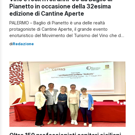
Pianetto in occasione della 32esima
edizione di Cantine Aperte
PALERMO – Baglio di Pianetto è una delle realtà
protagoniste di Cantine Aperte, il grande evento
enoturistico del Movimento del Turismo del Vino che da
32 anni unisce produttori e appassionati del Belpaese in
di
Redazione
un weekend di degustazioni, passeggiate in vigna e
attività all’aria aperta, alla scoperta della catena
produttiva di ciascuna cantina. È dedicata ai winelovers,
[…]