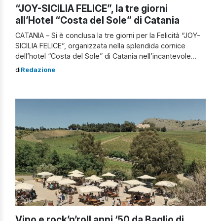
“JOY-SICILIA FELICE”, la tre giorni
all’Hotel “Costa del Sole” di Catania
CATANIA – Si è conclusa la tre giorni per la Felicità “JOY-
SICILIA FELICE”, organizzata nella splendida cornice
dell’hotel “Costa del Sole” di Catania nell’incantevole
Riserva Naturale dell’oasi del Simeto. La manifestazione,
di
Redazione
ideata e diretta e condotta brillantemente da Sandro
Vergato, fondatore del progetto “JOY – Centro di Felicità
Permanente”, si è svolta in tre giornate, […]
Vino e rock’n’roll anni ‘50 da Baglio di