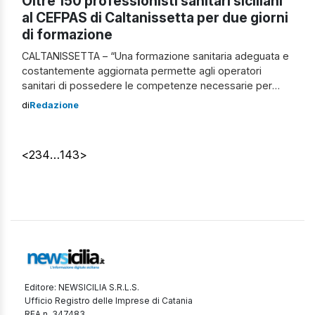
Oltre 150 professionisti sanitari siciliani
al CEFPAS di Caltanissetta per due giorni
di formazione
CALTANISSETTA – “Una formazione sanitaria adeguata e
costantemente aggiornata permette agli operatori
sanitari di possedere le competenze necessarie per
fornire cure di qualità, sicurezza ai pazienti e di
di
Redazione
fronteggiare situazioni di emergenza nelle quali
intervenire tempestivamente. Da sempre la formazione
continua dei professionisti sanitari è la mission del
<
2
3
4
…
143
>
CEFPAS che eroga, ogni anno, numerosi corsi […]
Editore: NEWSICILIA S.R.L.S.
Ufficio Registro delle Imprese di Catania
REA n. 347483