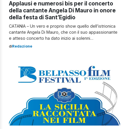
Applausi e numerosi bis per il concerto
della cantante Angela Di Mauro in onore
della festa di Sant’Egidio
CATANIA – Un vero e proprio show quello dell’istrionica
cantante Angela Di Mauro, che con il suo appassionante
e atteso concerto ha dato inizio ai solenni
festeggiamenti in onore di Sant’Egidio, il Patrono di
di
Redazione
Linguaglossa, paesino alle pendici dell’Etna salvato dalla
lava per intercessione dell’Abate. Le note della “Angels
cover band“, capitanata con grande grinta […]