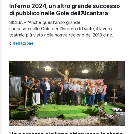
Inferno 2024, un altro grande successo
di pubblico nelle Gole dell’Alcantara
SICILIA – “Anche quest’anno grande
successo nelle Gole per l’Inferno di Dante, il lavoro
teatrale più visto nella nostra regione dal 2018 e ne
siamo felici per le ricadute sull’intera Valle
di
Redazione
dell’Alcantara in termini economici e d’immagine”. Lo ha
detto Alessandro Vaccaro, del Parco botanico e
geologico delle Gole, commentando i dati sull’afflusso di
spettatori dell’ultimo week end, sempre sold out, e quelli
del prossimo, che comincerà giovedì 8 e che vede
già esauriti tutti gli spettacoli delle 20.30 con alcuni posti
disponibili soltanto alle […]