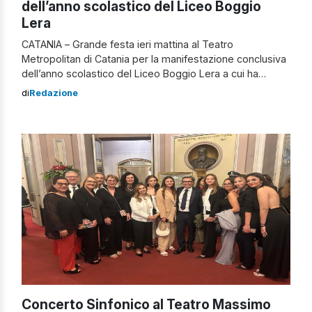
dell’anno scolastico del Liceo Boggio
Lera
CATANIA – Grande festa ieri mattina al Teatro
Metropolitan di Catania per la manifestazione conclusiva
dell’anno scolastico del Liceo Boggio Lera a cui ha
partecipato tutto l’Istituto. Sul palco i protagonisti del
di
Redazione
laboratorio di teatro che hanno messo in scena
una riduzione dell’Antigone di Sofocle. Il lavoro
costituisce la conclusione di un progetto dal titolo
“L’Antigone, […]
Concerto Sinfonico al Teatro Massimo