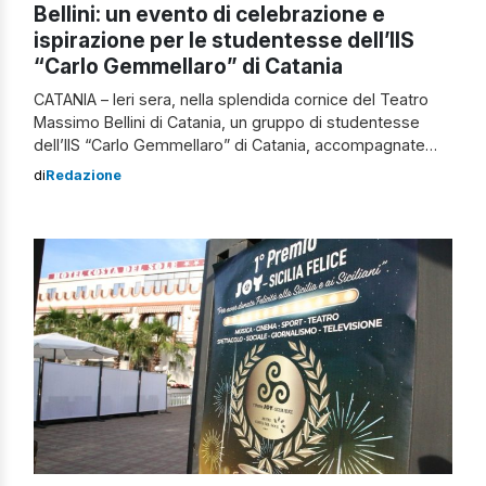
Bellini: un evento di celebrazione e
ispirazione per le studentesse dell’IIS
“Carlo Gemmellaro” di Catania
CATANIA – Ieri sera, nella splendida cornice del Teatro
Massimo Bellini di Catania, un gruppo di studentesse
dell’IIS “Carlo Gemmellaro” di Catania, accompagnate
dalla Dirigente Scolastica prof.ssa Fiorella Baldo e dai
di
Redazione
Professori Pulvirenti, Pino, Seminerio, Cantarella, Foti e
Manetto, ha partecipato al Concerto Sinfonico
dell’Orchestra Sinfonica del Teatro Massimo Bellini.
L’evento, diretto dal Maestro Fabrizio […]