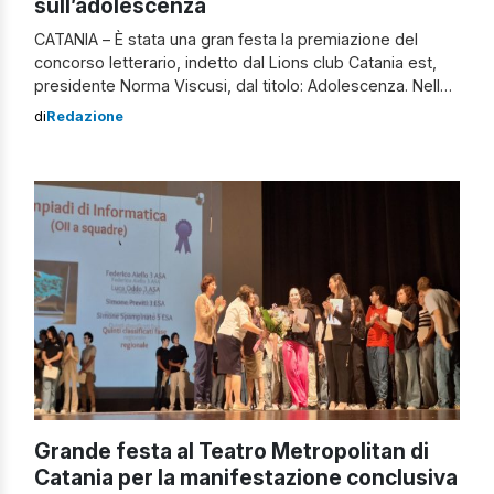
sull’adolescenza
CATANIA – È stata una gran festa la premiazione del
concorso letterario, indetto dal Lions club Catania est,
presidente Norma Viscusi, dal titolo: Adolescenza. Nella
terra di mezzo tra il non più e il non ancora, io gli altri e il
di
Redazione
mondo. Un concorso per le scuole medie di primo e
secondo grado esteso all’intera Sicilia e […]
Grande festa al Teatro Metropolitan di
Catania per la manifestazione conclusiva