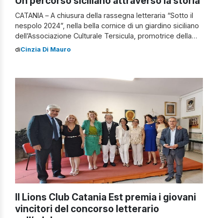
Un percorso siciliano attraverso la storia
CATANIA – A chiusura della rassegna letteraria “Sotto il
nespolo 2024”, nella bella cornice di un giardino siciliano
dell’Associazione Culturale Tersicula, promotrice della
vivace iniziativa, il 26 luglio alle ore 20.00 si è tenuto un
di
Cinzia Di Mauro
“Percorso siciliano attraverso la storia”. Presenzia anche
il sindaco di Valverde, Domenico Cageggi. Tre scrittori
siciliani, Claudio Chillemi, Enrico Di […]
Il Lions Club Catania Est premia i giovani
vincitori del concorso letterario