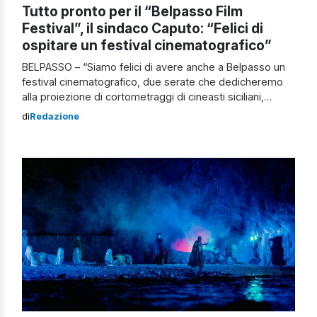
Tutto pronto per il “Belpasso Film
Festival”, il sindaco Caputo: “Felici di
ospitare un festival cinematografico”
BELPASSO – “Siamo felici di avere anche a Belpasso un
festival cinematografico, due serate che dedicheremo
alla proiezione di cortometraggi di cineasti siciliani,
attraverso i quali accenderemo i riflettori sul tema della
di
Redazione
valorizzazione della nostra bella Sicilia. Una celebrazione
del Cinema attraverso un unico tema: la Sicilia raccontata
nei film”, dichiara il Sindaco di Belpasso […]