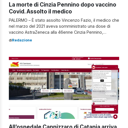
La morte di Cinzia Pennino dopo vaccino
Covid. Assolto il medico
PALERMO – È stato assolto Vincenzo Fazio, il medico che
nel marzo del 2021 aveva somministrato una dose di
vaccino AstraZeneca alla 46enne Cinzia Pennino,
causando il suo decesso. Questa la decisione del
di
Redazione
giudice monocratico di Palermo perché “il fatto non
sussiste“. Cinzia Pennino muore dopo dose AstraZeneca
L’accusa dell’uomo era di omicidio colposo: a difenderlo
[…]
All’ospedale Cannizzaro di Catania arriva