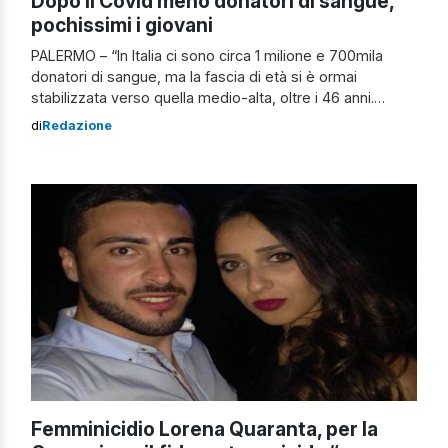
Dopo il Covid meno donatori di sangue,
pochissimi i giovani
PALERMO – “In Italia ci sono circa 1 milione e 700mila
donatori di sangue, ma la fascia di età si è ormai
stabilizzata verso quella medio-alta, oltre i 46 anni.
Purtroppo, i giovani che donano il sangue sono molto
di
Redazione
pochi“. Queste le parole di Salvatore Requirez, dirigente
del Dipartimento per le Attività Sanitarie e l’Osservatorio
[…]
Femminicidio Lorena Quaranta, per la