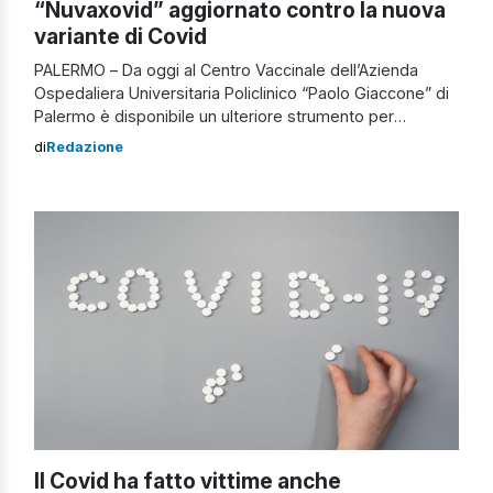
“Nuvaxovid” aggiornato contro la nuova
variante di Covid
PALERMO – Da oggi al Centro Vaccinale dell’Azienda
Ospedaliera Universitaria Policlinico “Paolo Giaccone” di
Palermo è disponibile un ulteriore strumento per
proteggersi contro il Covid-19: il vaccino Nuvaxovid,
di
Redazione
aggiornato contro la variante Omicron XBB.1.5. Il vaccino
Nuvaxovid Il Nuvaxovid, che rappresenta un’ottima
alternativa al vaccino mRNA attualmente disponibile,
contiene sempre la proteina spike, ma ottenuta […]
Il Covid ha fatto vittime anche