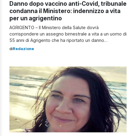
Danno dopo vaccino anti-Covid, tribunale
condanna il Ministero: indennizzo a vita
per un agrigentino
AGRIGENTO – Il Ministero della Salute dovrà
corrispondere un assegno bimestrale a vita a un uomo di
55 anni di Agrigento che ha riportato un danno
neurologico dopo il vaccino anti-Covid. A stabilirlo è
di
Redazione
stato il giudice della sezione Lavoro del Tribunale di
Agrigento, al termine di un procedimento durato circa
due anni. I sintomi dopo […]