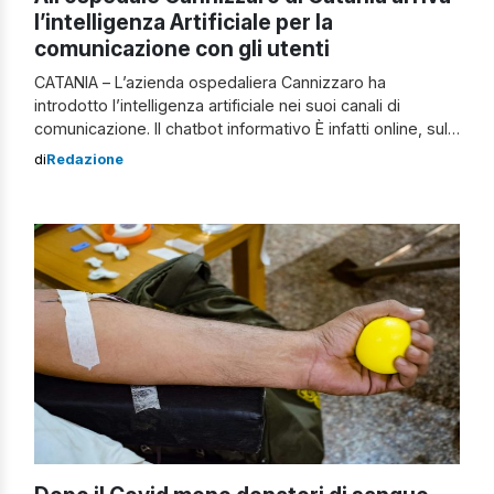
l’intelligenza Artificiale per la
comunicazione con gli utenti
CATANIA – L’azienda ospedaliera Cannizzaro ha
introdotto l’intelligenza artificiale nei suoi canali di
comunicazione. Il chatbot informativo È infatti online, sul
sito www.aocannizzaro.it, un “chatbot” informativo
di
Redazione
alimentato da AI, capace di simulare una conversazione
con linguaggio naturale e rispondere alle domande in
materia di offerta di servizi e accesso alle prestazioni.
Cliccando sul logo con la frase […]