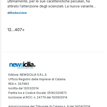
ultimamente, per le sue caratteristiche peculiari, ha
attirato l’attenzione degli scienziati. La nuova variante
Covid si chiama Pirola Denominata “Pirola“, la nuova
di
Redazione
variante è stata individuata in diverse parti del mondo.
Presenta una serie di mutazioni che potrebbero eludere
le difese immunitarie sviluppate con infezioni precedenti
1
2
…
407
>
e […]
Editore: NEWSICILIA S.R.L.S.
Ufficio Registro delle Imprese di Catania
REA n. 347483
Iscritta dal 12/03/2014
Partita Iva e Codice fiscale: 05162320872
Iscrizione al ROC: n. 24774 del 10/09/2014
Autorizzazione del Tribunale di Catania n. 9 del 14/04/2014