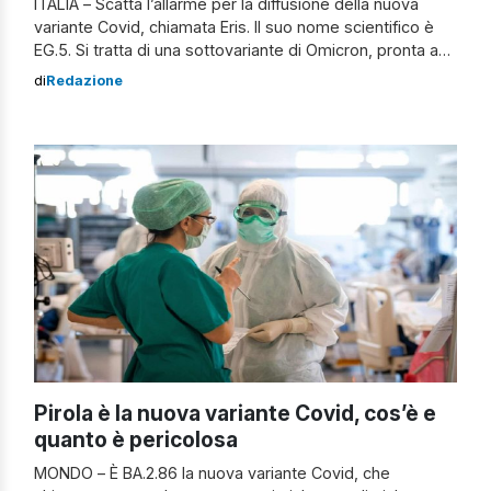
ITALIA – Scatta l’allarme per la diffusione della nuova
variante Covid, chiamata Eris. Il suo nome scientifico è
EG.5. Si tratta di una sottovariante di Omicron, pronta a
diventare la forma dominante di Coronavirus in molti
di
Redazione
Paesi, primo tra tutti in Italia. La sua particolarità è che
colpisce anche i polmoni. Al momento è la più […]
Pirola è la nuova variante Covid, cos’è e
quanto è pericolosa
MONDO – È BA.2.86 la nuova variante Covid, che