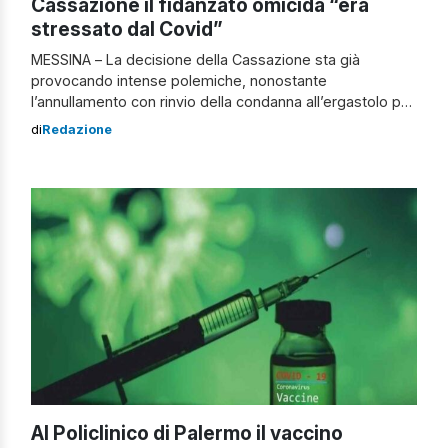
Cassazione il fidanzato omicida “era
stressato dal Covid”
MESSINA – La decisione della Cassazione sta già
provocando intense polemiche, nonostante
l’annullamento con rinvio della condanna all’ergastolo per
un femminicidio sia limitato alla richiesta di valutare le
di
Redazione
attenuanti generiche. In particolare, i giudici di merito non
avrebbero considerato che l’omicida fosse “stressato” a
causa del Covid. Il femminicidio di Lorena Quaranta La
sentenza riguarda […]
Al Policlinico di Palermo il vaccino