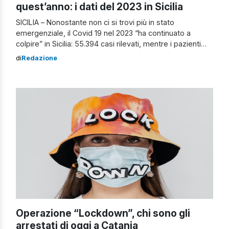
quest’anno: i dati del 2023 in Sicilia
SICILIA – Nonostante non ci si trovi più in stato
emergenziale, il Covid 19 nel 2023 “ha continuato a
colpire” in Sicilia: 55.394 casi rilevati, mentre i pazienti
ricoverati da inizio anno in reparti ordinari e in terapia
di
Redazione
intensiva sono stati 4.080. Il dato maggiormente
approfondito Sempre durante l’anno 2023, in Sicilia ci
sono stati […]
Operazione “Lockdown”, chi sono gli
arrestati di oggi a Catania