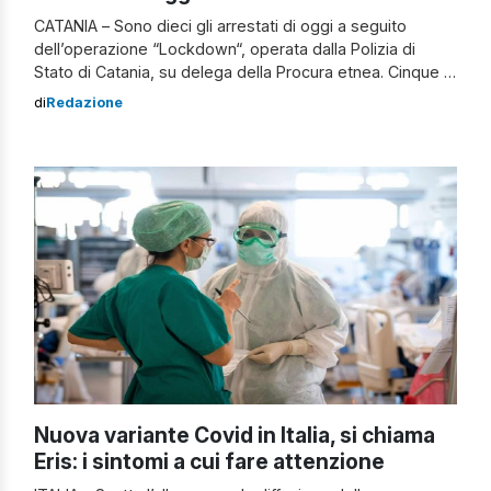
CATANIA – Sono dieci gli arrestati di oggi a seguito
dell’operazione “Lockdown“, operata dalla Polizia di
Stato di Catania, su delega della Procura etnea. Cinque i
rinchiusi in carcere e cinque quelli che, invece, sono stati
di
Redazione
sottoposti a misura cautelare dell’obbligo di
presentazione alla Polizia giudiziaria e all’obbligo di
dimora nel Comune in cui abitano. […]
Nuova variante Covid in Italia, si chiama
Eris: i sintomi a cui fare attenzione