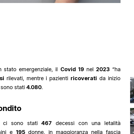
n stato emergenziale, il
Covid 19
nel
2023
“ha
si
rilevati, mentre i pazienti
ricoverati
da inizio
a sono stati
4.080
.
ondito
ci sono stati
467
decessi con una letalità
ini e
195
donne, in maggioranza nella fascia