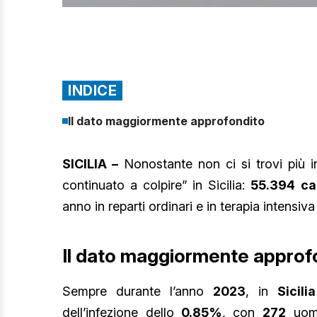
INDICE
Il dato maggiormente approfondito
SICILIA –
Nonostante non ci si trovi più i
continuato a colpire” in Sicilia:
55.394
ca
anno in reparti ordinari e in terapia intensiv
Il dato maggiormente approf
Sempre durante l’anno
2023
, in
Sicilia
dell’infezione dello
0.85%
, con
272
uom