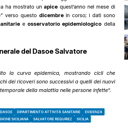
ica ha mostrato un
apice
quest’anno nel mese di
no” verso questo
dicembre
in corso; i dati sono
anitarie
e
osservatorio epidemiologico
della
generale del Dasoe Salvatore
ito la curva epidemica, mostrando cicli che
hi dei ricoveri sono successivi a quelli dei nuovi
temporale della malattia nelle persone infette
“.
DASOE
DIPARTIMENTO ATTIVITÀ SANITARIE
EVIDENZA
GIONE SICILIANA
SALVATORE REQUIREZ
SICILIA