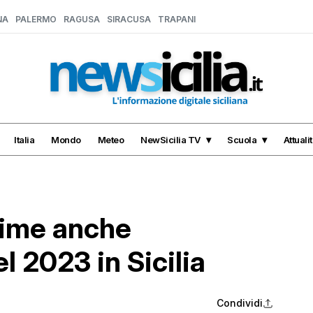
NA
PALERMO
RAGUSA
SIRACUSA
TRAPANI
Italia
Mondo
Meteo
NewSicilia TV
Scuola
Attuali
ttime anche
el 2023 in Sicilia
Condividi