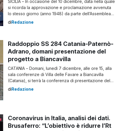
SICILIA – In occasione del 10 dicembre, data nella quale
si ricorda la approvazione e proclamazione avvenuta
lo stesso giorno (anno 1948) da parte dell’Assemblea
Generale delle Nazioni Unite della Dichiarazione
di
Redazione
Universale dei Diritti Umani, Mete Onlus con il sostegno
del CISS Ong, OIDUR, Protea Human Rights, Apriti
Cuore Onlus, Etica Web, Talent Up, Parent […]
Raddoppio SS 284 Catania-Paternò-
Adrano, domani presentazione del
progetto a Biancavilla
CATANIA – Domani, lunedì 7 dicembre, alle ore 15, alla
sala conferenze di Villa delle Favare a Biancavilla
(Catania), si terrà la conferenza di presentazione del
progetto di raddoppio della Strada Statale 284 nel
di
Redazione
tratto fra Paternò e Adrano. All’iniziativa, coordinata dal
Comitato civico pro Raddoppio SS 284, saranno
presenti l’assessore regionale alle Infrastrutture Marco
[…]
Coronavirus in Italia, analisi dei dati.
Brusaferro: “L’obiettivo è ridurre l’Rt