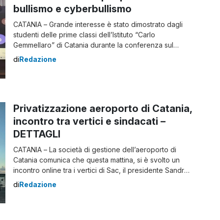
bullismo e cyberbullismo
CATANIA – Grande interesse è stato dimostrato dagli
studenti delle prime classi dell’Istituto “Carlo
Gemmellaro” di Catania durante la conferenza sul
bullismo e cyberbullismo fortemente voluta dalla loro
di
Redazione
Dirigente Concetta Valeria Aranzulla nonostante le
difficoltà oggettive di una didattica integrata. La
conferenza sul bullismo e cyberbullismo si è svolta
sulla piattaforma Gsuite ed è stata […]
Privatizzazione aeroporto di Catania,
incontro tra vertici e sindacati –
DETTAGLI
CATANIA – La società di gestione dell’aeroporto di
Catania comunica che questa mattina, si è svolto un
incontro online tra i vertici di Sac, il presidente Sandro
Gambuzza e l’amministratore delegato, Nico Torrisi, e i
di
Redazione
segretari confederali di Cgil Cisl Uil e Ugl, Giacomo
Rota, Maurizio Attanasio, Enza Meli e Giovanni
Musumeci insieme ai segretari provinciali […]