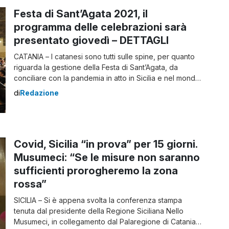
Festa di Sant’Agata 2021, il
programma delle celebrazioni sarà
presentato giovedì – DETTAGLI
CATANIA – I catanesi sono tutti sulle spine, per quanto
riguarda la gestione della Festa di Sant’Agata, da
conciliare con la pandemia in atto in Sicilia e nel mondo
intero. Nello specifico, ci si chiede quale sia lo
di
Redazione
svolgimento per il 2021 e, a tal proposito, è prevista
una conferenza stampa per la presentazione del […]
Covid, Sicilia “in prova” per 15 giorni.
Musumeci: “Se le misure non saranno
sufficienti prorogheremo la zona
rossa”
SICILIA – Si è appena svolta la conferenza stampa
tenuta dal presidente della Regione Siciliana Nello
Musumeci, in collegamento dal Palaregione di Catania,