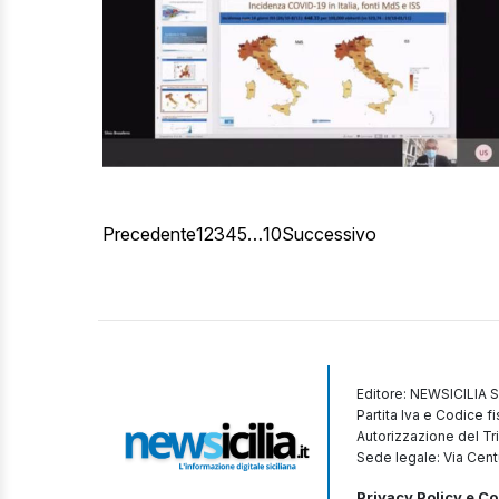
Precedente
1
2
3
4
5
…
10
Successivo
Editore: NEWSICILIA S
Partita Iva e Codice 
Autorizzazione del Tr
Sede legale: Via Cent
Privacy Policy e Co