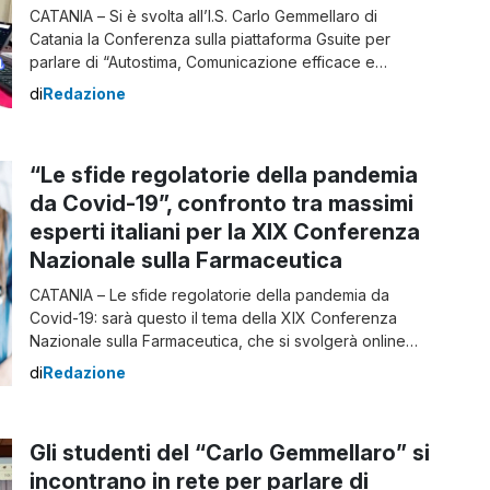
CATANIA – Si è svolta all’I.S. Carlo Gemmellaro di
Catania la Conferenza sulla piattaforma Gsuite per
parlare di “Autostima, Comunicazione efficace e
Motivazione alla Riuscita”, tematiche strettamente
di
Redazione
correlate allo studente, inteso come persona:
l’individuo in relazione con Sé, con l’Altro, con il
Mondo, per costruire benessere psicosociale. Tale
“Le sfide regolatorie della pandemia
attività, inserita all’interno del Progetto di
da Covid-19”, confronto tra massimi
Potenziamento […]
esperti italiani per la XIX Conferenza
Nazionale sulla Farmaceutica
CATANIA – Le sfide regolatorie della pandemia da
Covid-19: sarà questo il tema della XIX Conferenza
Nazionale sulla Farmaceutica, che si svolgerà online
dalle 10 alle 13,30, il prossimo 26 febbraio. L’evento è
di
Redazione
promosso dal Master di II livello in Discipline
Regolatorie del Farmaco e dal CERD (Centro di Ricerca
e Consultazione su HTA e […]
Gli studenti del “Carlo Gemmellaro” si
incontrano in rete per parlare di