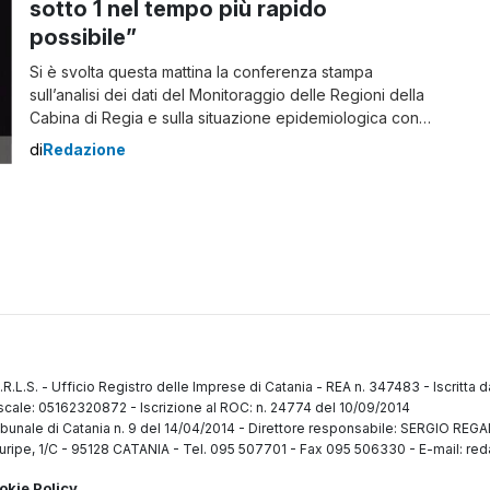
sotto 1 nel tempo più rapido
possibile”
Si è svolta questa mattina la conferenza stampa
sull’analisi dei dati del Monitoraggio delle Regioni della
Cabina di Regia e sulla situazione epidemiologica con il
presidente dell’Istituto Superiore di Sanità Silvio
di
Redazione
Brusaferro, il presidente del Consiglio Superiore di
Sanità Franco Locatelli e il direttore generale della
Prevenzione del Ministero della Salute Gianni Rezza.
“Si tratta […]
.R.L.S.
-
Ufficio Registro delle Imprese di Catania
-
REA n. 347483
-
Iscritta 
fiscale: 05162320872
-
Iscrizione al ROC: n. 24774 del 10/09/2014
ibunale di Catania n. 9 del 14/04/2014
-
Direttore responsabile: SERGIO RE
uripe, 1/C
-
95128 CATANIA
-
Tel. 095 507701 - Fax 095 506330
-
E-mail: red
okie Policy