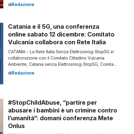
alla presenza degli assessori Armao, Razza e Lagalla. I
di
Redazione
temi centrali su cui si discute e si istruisce la
popolazione sono quello relativo all’accordo Stato-
Regione e l’istituzione della zona rossa. Primo tema:
Catania e il 5G, una conferenza
[…]
online sabato 12 dicembre: Comitato
Vulcania collabora con Rete Italia
CATANIA – La Rete Italia Senza Elettrosmog-Stop5G in
collaborazione con il Comitato Cittadino Vulcania
Ambiente, Catania senza Elettrosmog-Stop5G, Comitato
Rodotà Beni comuni, Comitati locali dislocati in tutta
di
Redazione
Italia, organizzano sabato 12 dicembre, ore 16,30, una
conferenza online. In merito è intervenuto il Portavoce
della Rete Italia senza Elettrosmog-Stop5G, dott.
Claudio Solito: “Rivolgo ai cari amici […]
#StopChildAbuse, “partire per
abusare i bambini è un crimine contro
l’umanità”: domani conferenza Mete
Onlus