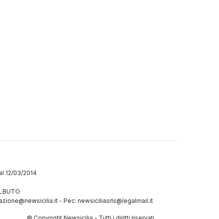
dal 12/03/2014
GALBUTO
azione@newsicilia.it
-
Pec: newsiciliasrls@legalmail.it
© Copyright Newsicilia - Tutti i diritti riservati