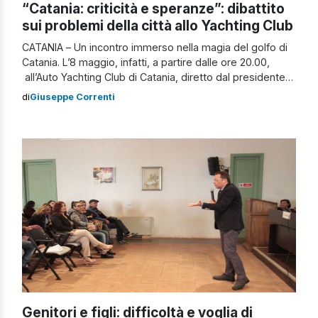
“Catania: criticità e speranze”: dibattito
sui problemi della città allo Yachting Club
CATANIA – Un incontro immerso nella magia del golfo di
Catania. L’8 maggio, infatti, a partire dalle ore 20.00,
all’Auto Yachting Club di Catania, diretto dal presidente
Franco Ballati, si terrà l’incontro sul tema “Catania:
di
Giuseppe Correnti
criticità e speranze”. Al dibattito interverranno il deputato
nazionale del PD, Giuseppe Berretta, il docente di
economia politica del dipartimento di economia e
impresa dell’Università […]
Genitori e figli: difficoltà e voglia di