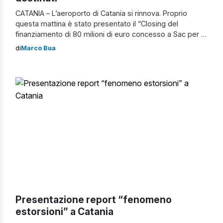
CATANIA – L’aeroporto di Catania si rinnova. Proprio
questa mattina è stato presentato il “Closing del
finanziamento di 80 milioni di euro concesso a Sac per la
realizzazione del piano d’investimenti dell’aeroporto di
di
Marco Bua
Catania”. Nel corso della cerimonia, alla presenza del
sindaco Enzo Bianco, del direttore centrale Infrastrutture,
Aeroporti e Spazio aereo di Enac, Roberto Vergari e […]
Presentazione report “fenomeno
estorsioni” a Catania