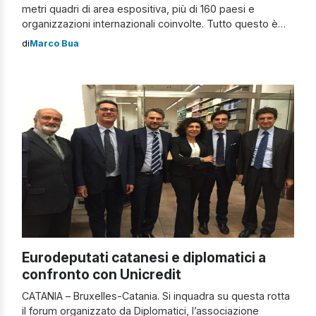
metri quadri di area espositiva, più di 160 paesi e
organizzazioni internazionali coinvolte. Tutto questo è
EXPO 2015. “Un’occasione che la Sicilia non può lasciarsi
di
Marco Bua
scappare” è il leit motiv della conferenza che si è tenuta
lo scorso 23 gennaio allo Yachting Club di Catania. Dopo
[…]
Eurodeputati catanesi e diplomatici a
confronto con Unicredit
CATANIA – Bruxelles-Catania. Si inquadra su questa rotta
il forum organizzato da Diplomatici, l’associazione