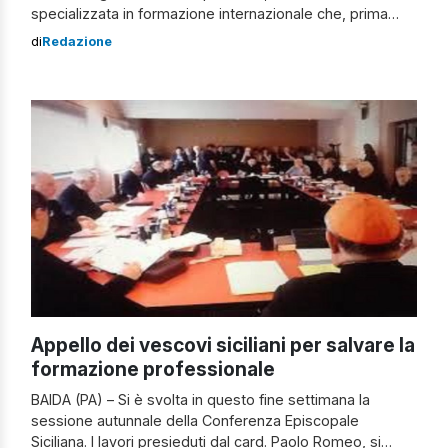
specializzata in formazione internazionale che, prima
nella città sede dell’Ue e poi nel capoluogo etneo, ha
di
Redazione
promosso e ha preso parte, a una serie di incontri per
discutere dei temi geo-economici legati all’Europa. Ieri
alla facoltà di Giurisprudenza dell’Università di Catania,
[…]
Appello dei vescovi siciliani per salvare la
formazione professionale
BAIDA (PA) – Si è svolta in questo fine settimana la
sessione autunnale della Conferenza Episcopale
Siciliana. I lavori presieduti dal card. Paolo Romeo, si