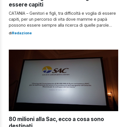
essere capiti
CATANIA – Genitori e figli, tra difficoltà e voglia di essere
capiti, per un percorso di vita dove mamme e papà
possono essere sempre alla ricerca di quelle parole
giuste e necessarie a comunicare in modo corretto con i
di
Redazione
propri figli. Comincia da qui la conferenza di oggi
pomeriggio al Cortile Platamone. Un incontro per […]
80 milioni alla Sac, ecco a cosa sono
destinati