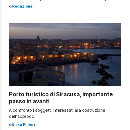
sono svolti inizialmente in sessione pubblica presso la
di
Redazione
casa diocesana “Card. Pappalardo”, a Baida (Palermo). I
presuli, nella sede della Conferenza Episcopale Siciliana,
hanno affrontato i punti all’ordine del giorno. Nella […]
Porto turistico di Siracusa, importante
passo in avanti
A confronto i soggetti interessati alla costruzione
dell'approdo
di
Erika Pinieri