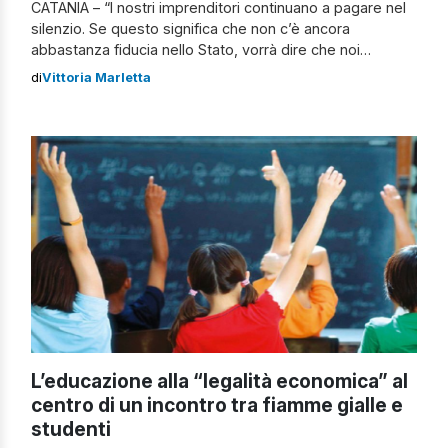
CATANIA – “I nostri imprenditori continuano a pagare nel
silenzio. Se questo significa che non c’è ancora
abbastanza fiducia nello Stato, vorrà dire che noi
istituzioni punteremo con maggiore vigore alla creazione
di
Vittoria Marletta
di consenso sociale”. A dichiararlo è Nello Musumeci,
presidente della commissione regionale antimafia
presente questa mattina nella sala conferenze
delle Ciminiere del capoluogo etneo, per la […]
L’educazione alla “legalità economica” al
centro di un incontro tra fiamme gialle e
studenti