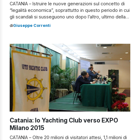
CATANIA – Istruire le nuove generazioni sul concetto di
“legalità economica”, soprattutto in questo periodo in cui
gli scandali si susseguono uno dopo l’altro, ultimo della
lista il “caso Helg”, è di fondamentale importanza per
di
Giuseppe Correnti
sperare in un paese per lo meno più pulito. Ed è proprio
puntando su questo concetto che, oggi, all’Istituto
Comprensivo Statale “Pitagora”, […]
Catania: lo Yachting Club verso EXPO
Milano 2015
CATANIA – Oltre 20 milioni di visitatori attesi, 1,1 milioni di