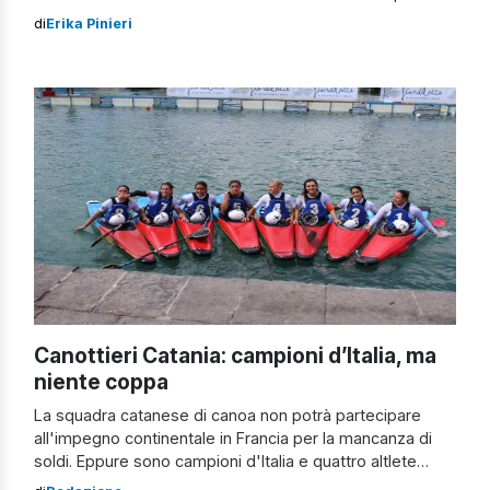
del gruppo azzurro che sta ottenendo splendidi risultati
di
Erika Pinieri
ai Campionati del Mondo di Canoa Polo che si stanno
svolgendo in Francia. Sono 30 le nazioni impegnate nella
conquista del titolo mondiale e tra queste anche la
nazionale italiana che ha […]
Canottieri Catania: campioni d’Italia, ma
niente coppa
La squadra catanese di canoa non potrà partecipare
all'impegno continentale in Francia per la mancanza di
soldi. Eppure sono campioni d'Italia e quattro altlete
disputeranno i mondiali con la nazionale