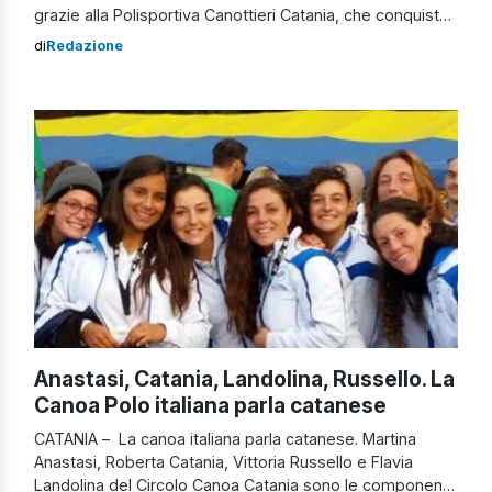
grazie alla Polisportiva Canottieri Catania, che conquista
la medaglia di bronzo in Champions League. Un’impresa
di
Redazione
che assume dimensioni impensabili, soprattutto se si
considera che le catanesi non avrebbero nemmeno
dovuto prendere parte a questa competizione per i costi
proibitivi […]
Anastasi, Catania, Landolina, Russello. La
Canoa Polo italiana parla catanese
CATANIA – La canoa italiana parla catanese. Martina
Anastasi, Roberta Catania, Vittoria Russello e Flavia
Landolina del Circolo Canoa Catania sono le componenti