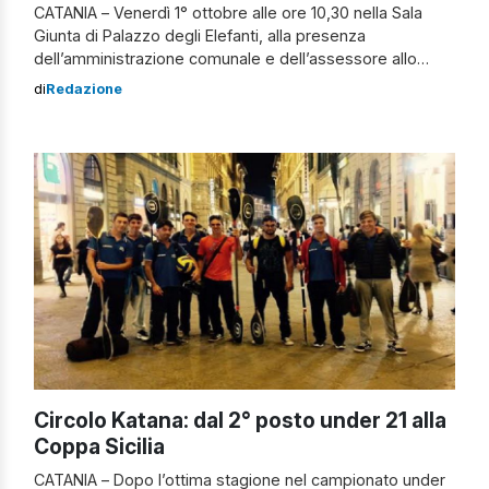
CATANIA – Venerdì 1° ottobre alle ore 10,30 nella Sala
Giunta di Palazzo degli Elefanti, alla presenza
dell’amministrazione comunale e dell’assessore allo
Sport Sergio Parisi, verranno presentati i Campionati
di
Redazione
Europei di canoa polo che la città di Catania ospiterà dal
4 al 10 ottobre. Parteciperanno Daniele Insabella,
vicepresidente nazionale federazione italiana canoa
kayak, Ottavio Gueli […]
Circolo Katana: dal 2° posto under 21 alla
Coppa Sicilia
CATANIA – Dopo l’ottima stagione nel campionato under