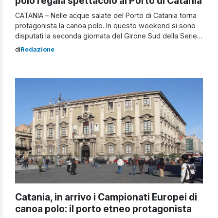
polo regala spettacolo al Porto di Catania
CATANIA – Nelle acque salate del Porto di Catania torna
protagonista la canoa polo. In questo weekend si sono
disputati la seconda giornata del Girone Sud della Serie
A femminile e il quarto turno del Raggruppamento Sud
di
Redazione
della Serie A maschile. Ai piedi dell’Etna si esaltano le
squadre del Circolo Canoa Catania, che raccolgono
risultati […]
Catania, in arrivo i Campionati Europei di
canoa polo: il porto etneo protagonista