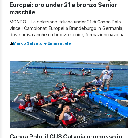
Europei: oro under 21 e bronzo Senior
maschile
MONDO – La selezione italiana under 21 di Canoa Polo
vince i Campionati Europei a Brandeburgo in Germania,
dove arriva anche un bronzo senior, formazioni nazionali
nelle quali sono presenti svariati elementi appartenenti a
di
Marco Salvatore Emmanuele
formazioni catanesi ed etnee. Altra notizia importante
riguarda invece i risultati di canoa accaduti in Trentino
Alto Adige, concludendo con quattro […]
Canoa Polo, il CUS Catania promosso in