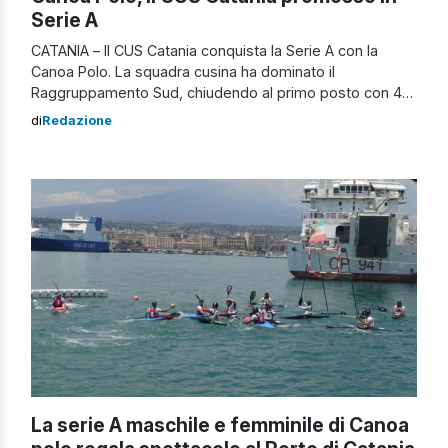
Serie A
CATANIA – Il CUS Catania conquista la Serie A con la
Canoa Polo. La squadra cusina ha dominato il
Raggruppamento Sud, chiudendo al primo posto con 44
punti e distinguendosi come miglior attacco e miglior
di
Redazione
difesa. La promozione nella massima serie è stata
decisiva nell’ultima fase del torneo, tenutasi a Bacoli,
provincia di Napoli, dove […]
La serie A maschile e femminile di Canoa