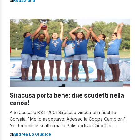
di
Redazione
Siracusa porta bene: due scudetti nella
canoa!
A Siracusa la KST 2001 Siracusa vince nel maschile.
Corvaia: "Me lo aspettavo. Adesso la Coppa Campioni".
Nel femminile si afferma la Polisportiva Canottieri
Catania. Catania: "Abbiamo bissato il successo"
di
Andrea Lo Giudice