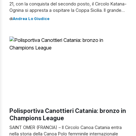
21, con la conquista del secondo posto, il Circolo Katana-
Ognina si appresta a ospitare la Coppa Sicilia. Il grande
evento isolano di canoa, che avrà luogo la prossima
di
Andrea Lo Giudice
domenica 26 ottobre al porticciolo turistico di Ognina
(piazza Mancini Battaglia), vedrà partecipare 14 squadre,
tra cui quella organizzatrice, la […]
Polisportiva Canottieri Catania: bronzo in
Champions League
SAINT OMER (FRANCIA) – Il Circolo Canoa Catania entra
nella storia della Canoa Polo femminile internazionale