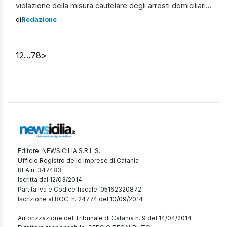
violazione della misura cautelare degli arresti domiciliari.
Il giovane inoltre, barricatosi all’interno di un’abitazione
di
Redazione
familiare, avrebbe minacciato di compiere atti
autolesionistici, così da evitare l’intervento delle autorità.
Giovane scoperto in violazione dei domiciliari, minaccia
1
2
…
78
>
di autolesionismo A segnalare l’accaduto […]
Editore: NEWSICILIA S.R.L.S.
Ufficio Registro delle Imprese di Catania
REA n. 347483
Iscritta dal 12/03/2014
Partita Iva e Codice fiscale: 05162320872
Iscrizione al ROC: n. 24774 del 10/09/2014
Autorizzazione del Tribunale di Catania n. 9 del 14/04/2014