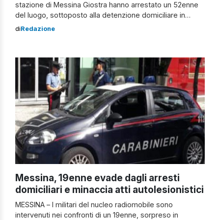
stazione di Messina Giostra hanno arrestato un 52enne
del luogo, sottoposto alla detenzione domiciliare in
seguito a dei reati legati allo spaccio di stupefacenti.
di
Redazione
L’uomo è stato quindi trovato, anche in quest’ultima
occasione, in possesso di sostanze stupefacenti ai fini
di spaccio. Arrestato a Messina […]
Messina, 19enne evade dagli arresti
domiciliari e minaccia atti autolesionistici
MESSINA – I militari del nucleo radiomobile sono
intervenuti nei confronti di un 19enne, sorpreso in