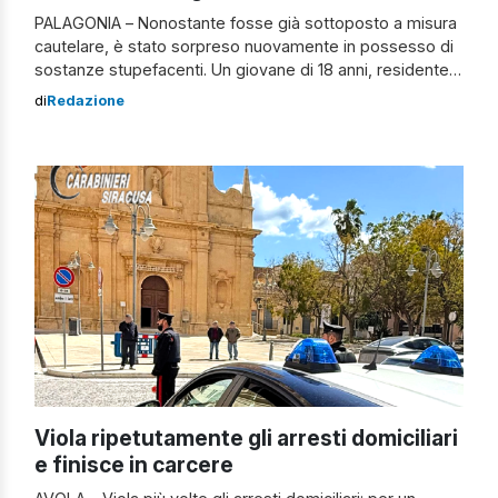
PALAGONIA – Nonostante fosse già sottoposto a misura
cautelare, è stato sorpreso nuovamente in possesso di
sostanze stupefacenti. Un giovane di 18 anni, residente a
Palagonia, è stato riportato agli arresti domiciliari con
di
Redazione
braccialetto elettronico. Il precedente arresto Il giovane
era stato già arrestato dai carabinieri della Stazione di
Palagonia per spaccio di sostanze stupefacenti e […]
Viola ripetutamente gli arresti domiciliari
e finisce in carcere