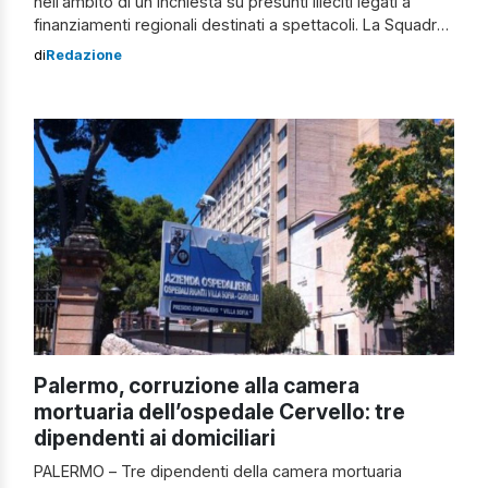
nell’ambito di un’inchiesta su presunti illeciti legati a
finanziamenti regionali destinati a spettacoli. La Squadra
Mobile ha eseguito un’ordinanza del Gip nei confronti del
di
Redazione
deputato regionale Michele Mancuso, finito agli arresti
domiciliari, e di altri quattro indagati. L’operazione è stata
disposta su delega della Procura della Repubblica
presso il […]
Palermo, corruzione alla camera
mortuaria dell’ospedale Cervello: tre
dipendenti ai domiciliari
PALERMO – Tre dipendenti della camera mortuaria