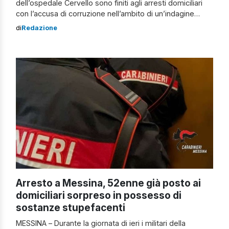
dell’ospedale Cervello sono finiti agli arresti domiciliari
con l’accusa di corruzione nell’ambito di un’indagine
condotta dalla sezione anticorruzione della Squadra
di
Redazione
Mobile di Palermo. Il provvedimento è stato eseguito in
applicazione di un’ordinanza cautelare del gip, su
richiesta della Procura. Gli indagati sono accusati, a vario
titolo, di associazione […]
Arresto a Messina, 52enne già posto ai
domiciliari sorpreso in possesso di
sostanze stupefacenti
MESSINA – Durante la giornata di ieri i militari della