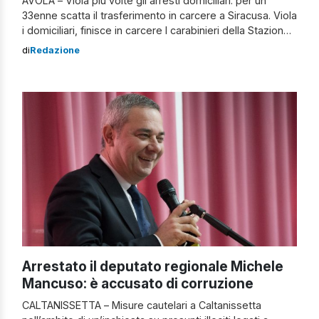
AVOLA – Viola più volte gli arresti domiciliari: per un
33enne scatta il trasferimento in carcere a Siracusa. Viola
i domiciliari, finisce in carcere I carabinieri della Stazione
di Avola hanno arrestato un 33enne, già sottoposto alla
di
Redazione
misura degli arresti domiciliari, per aver violato
ripetutamente le prescrizioni imposte. L’uomo è stato
quindi associato al carcere […]
Arrestato il deputato regionale Michele
Mancuso: è accusato di corruzione
CALTANISSETTA – Misure cautelari a Caltanissetta