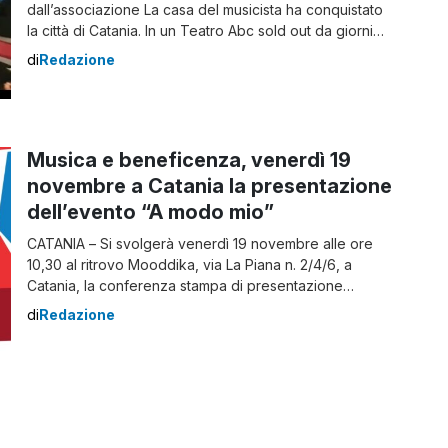
dall’associazione La casa del musicista ha conquistato
la città di Catania. In un Teatro Abc sold out da giorni
per la tappa del tour il presidente dell’associazione
di
Redazione
Luciano Fumia ha annunciato la seconda data
ringraziando il pubblico presente in sala per la calorosa
partecipazione: “Grazie Catania, grazie davvero. […]
Musica e beneficenza, venerdì 19
novembre a Catania la presentazione
dell’evento “A modo mio”
CATANIA – Si svolgerà venerdì 19 novembre alle ore
10,30 al ritrovo Mooddika, via La Piana n. 2/4/6, a
Catania, la conferenza stampa di presentazione
dell’evento di beneficenza “A modo mio”. Il tour “A
di
Redazione
modo mio” farà tappa al Teatro ABC venerdì 3
dicembre alle ore 20,30. Alla conferenza stampa di
presentazione dell’evento parteciperanno Luciano […]