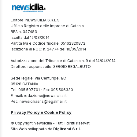
Editore: NEWSICILIA S.R.L.S.
Ufficio Registro delle Imprese di Catania
REA n. 347483
Iscritta dal 12/03/2014
Partita Iva e Codice fiscale: 05162320872
Iscrizione al ROC: n. 24774 del 10/09/2014
Autorizzazione del Tribunale di Catania n. 9 del 14/04/2014
Direttore responsabile: SERGIO REGALBUTO
Sede legale: Via Centuripe, 1/C
95128 CATANIA
Tel. 095 507701 - Fax 095 506330
E-mail: redazione@newsicilia.it
Pec: newsiciliasrls@legalmail.it
Privacy Policy e Cookie Policy
© Copyright Newsicilia - Tutti i diritti riservati
Sito Web sviluppato da
Digitrend S.r.l.