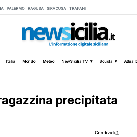
NA
PALERMO
RAGUSA
SIRACUSA
TRAPANI
Italia
Mondo
Meteo
NewSicilia TV
Scuola
Attuali
ragazzina precipitata
Condividi