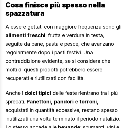
Cosa finisce più spesso nella
spazzatura
A essere gettati con maggiore frequenza sono gli
alimenti
freschi
: frutta e verdura in testa,
seguite da pane, pasta e pesce, che avanzano
regolarmente dopo i pasti festivi. Una
contraddizione evidente, se si considera che
molti di questi prodotti potrebbero essere
recuperati e riutilizzati con facilità.
Anche i
dolci
tipici
delle feste rientrano tra i più
sprecati.
Panettoni,
pandori
e
torroni,
acquistati in quantità eccessive, restano spesso
inutilizzati una volta terminato il periodo natalizio.
Lo stesso accade alle
bevande
: spumanti, vini e