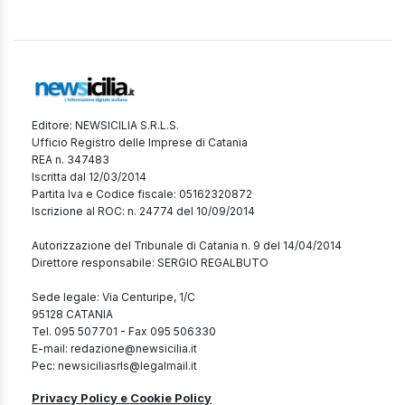
Editore: NEWSICILIA S.R.L.S.
Ufficio Registro delle Imprese di Catania
REA n. 347483
Iscritta dal 12/03/2014
Partita Iva e Codice fiscale: 05162320872
Iscrizione al ROC: n. 24774 del 10/09/2014
Autorizzazione del Tribunale di Catania n. 9 del 14/04/2014
Direttore responsabile: SERGIO REGALBUTO
Sede legale: Via Centuripe, 1/C
95128 CATANIA
Tel. 095 507701 - Fax 095 506330
E-mail: redazione@newsicilia.it
Pec: newsiciliasrls@legalmail.it
Privacy Policy e Cookie Policy