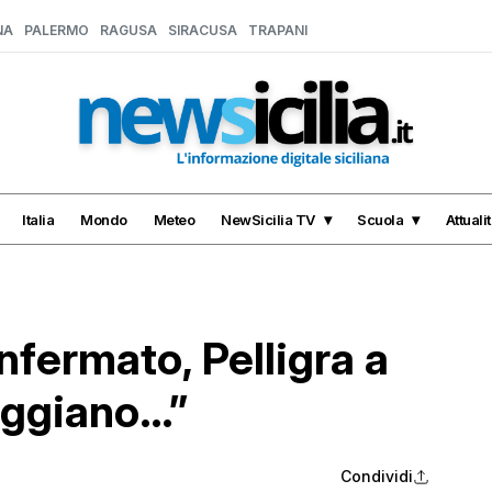
NA
PALERMO
RAGUSA
SIRACUSA
TRAPANI
Italia
Mondo
Meteo
NewSicilia TV
Scuola
Attuali
nfermato, Pelligra a
Faggiano…”
Condividi