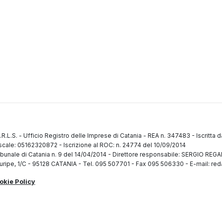
.R.L.S.
-
Ufficio Registro delle Imprese di Catania
-
REA n. 347483
-
Iscritta 
fiscale: 05162320872
-
Iscrizione al ROC: n. 24774 del 10/09/2014
ibunale di Catania n. 9 del 14/04/2014
-
Direttore responsabile: SERGIO RE
uripe, 1/C
-
95128 CATANIA
-
Tel. 095 507701 - Fax 095 506330
-
E-mail: red
okie Policy