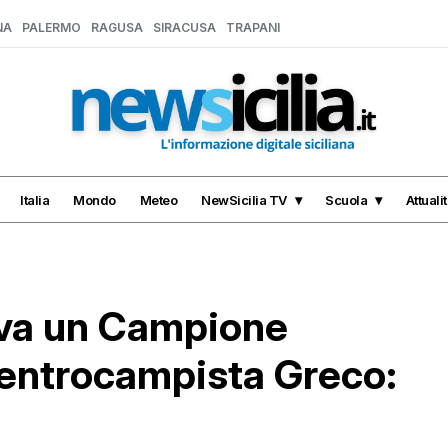
NA
PALERMO
RAGUSA
SIRACUSA
TRAPANI
Italia
Mondo
Meteo
NewSicilia TV
Scuola
Attuali
riva un Campione
il centrocampista Greco: