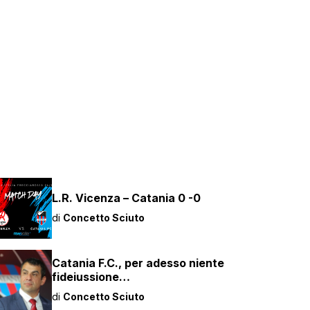
L.R. Vicenza – Catania 0 -0
di
Concetto Sciuto
Catania F.C., per adesso niente
fideiussione…
di
Concetto Sciuto