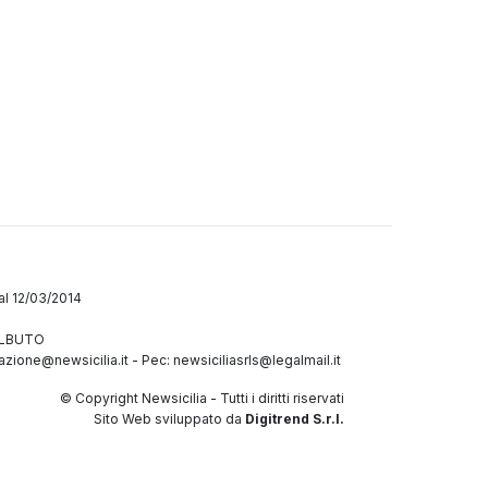
dal 12/03/2014
GALBUTO
azione@newsicilia.it
-
Pec: newsiciliasrls@legalmail.it
© Copyright Newsicilia - Tutti i diritti riservati
Sito Web sviluppato da
Digitrend S.r.l.