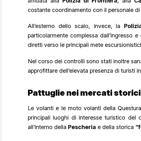
affidata alla
Polizia di Frontiera
, alla
Ca
costante coordinamento con il personale di 
All’esterno dello scalo, invece, la
Poliz
particolarmente complessa dall’ingresso e da
diretti verso le principali mete escursionis
Nel corso dei controlli sono stati inoltre sa
approfittare dell’elevata presenza di turisti in
Pattuglie nei mercati storic
Le volanti e le moto volanti della Questura 
principali luoghi di interesse turistico de
all’interno della
Pescheria
e della storica
“f