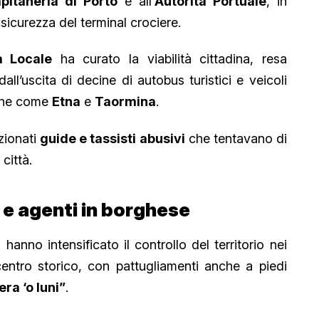
pitaneria di Porto
e all’
Autorità Portuale
, in
sicurezza del terminal crociere.
ia Locale
ha curato la viabilità cittadina, resa
ll’uscita di decine di autobus turistici e veicoli
tiche come
Etna
e
Taormina
.
nzionati
guide e tassisti abusivi
che tentavano di
 città.
i e agenti in borghese
hanno intensificato il controllo del territorio nei
l centro storico, con pattugliamenti anche a piedi
era ‘o luni”
.