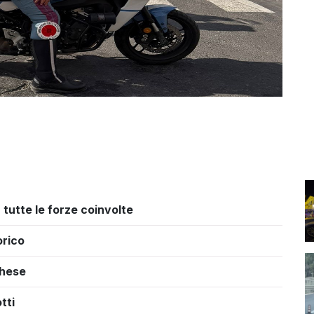
 tutte le forze coinvolte
orico
ghese
tti