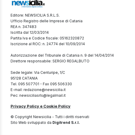
Editore: NEWSICILIA S.R.L.S.
Ufficio Registro delle Imprese di Catania
REA n. 347483
Iscritta dal 12/03/2014
Partita Iva e Codice fiscale: 05162320872
Iscrizione al ROC: n. 24774 del 10/09/2014
Autorizzazione del Tribunale di Catania n. 9 del 14/04/2014
Direttore responsabile: SERGIO REGALBUTO
Sede legale: Via Centuripe, 1/C
95128 CATANIA
Tel. 095 507701 - Fax 095 506330
E-mail: redazione@newsicilia.it
Pec: newsiciliasrls@legalmail.it
Privacy Policy e Cookie Policy
© Copyright Newsicilia - Tutti i diritti riservati
Sito Web sviluppato da
Digitrend S.r.l.