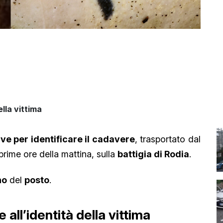
ella vittima
ive per identificare il cadavere
, trasportato dal
 prime ore della mattina, sulla
battigia di Rodia
.
no
del
posto
.
e all’identità della vittima