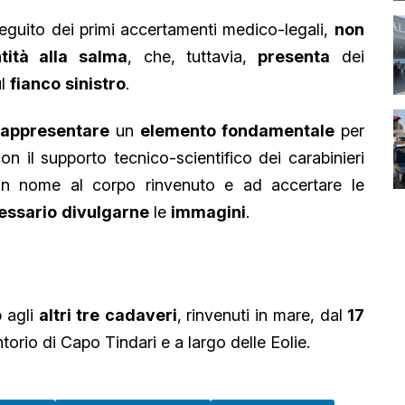
seguito dei primi accertamenti medico-legali,
non
tità alla
salma
, che, tuttavia,
presenta
dei
ul
fianco
sinistro
.
rappresentare
un
elemento fondamentale
per
on il supporto tecnico-scientifico dei carabinieri
 un nome al corpo rinvenuto e ad accertare le
essario
divulgarne
le
immagini
.
o
agli
altri tre
cadaveri
, rinvenuti in mare, dal
17
ntorio di Capo Tindari e a largo delle Eolie.