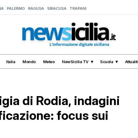
NA
PALERMO
RAGUSA
SIRACUSA
TRAPANI
Italia
Mondo
Meteo
NewSicilia TV
Scuola
Attuali
gia di Rodia, indagini
ificazione: focus sui