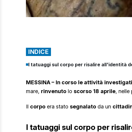
INDICE
I tatuaggi sul corpo per risalire all'identità d
MESSINA – In corso le attività investigat
mare,
rinvenuto
lo
scorso
18
aprile
, nelle
Il
corpo
era stato
segnalato
da un
cittadi
I tatuaggi sul corpo per risalir