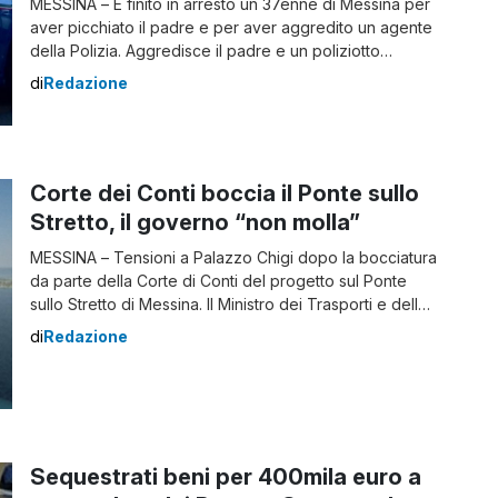
MESSINA – È finito in arresto un 37enne di Messina per
aver picchiato il padre e per aver aggredito un agente
della Polizia. Aggredisce il padre e un poliziotto
Durante un servizio di vigilanza alla stazione ferroviaria
di
Redazione
di Messina, i poliziotti della Sezione Polfer sono stati
avvisati da alcuni passanti di una violenta lite in corso
[…]
Corte dei Conti boccia il Ponte sullo
Stretto, il governo “non molla”
MESSINA – Tensioni a Palazzo Chigi dopo la bocciatura
da parte della Corte di Conti del progetto sul Ponte
sullo Stretto di Messina. Il Ministro dei Trasporti e delle
Infrastrutture Matteo Salvini non molla: “Senza nessuno
di
Redazione
scontro tra poteri dello Stato, daremo tutte le
informazioni che ci vengono richieste”. “Ci sto
lavorando da tre anni, ci […]
Sequestrati beni per 400mila euro a