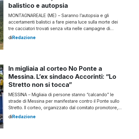
balistico e autopsia
MONTAGNAREALE (ME) – Saranno l’autopsia e gli
accertamenti balistici a fare piena luce sulla morte dei
tre cacciatori trovati senza vita nelle campagne di
Montagnareale, piccolo centro dei Nebrodi, in
di
Redazione
provincia di Messina. Le vittime sono Antonio Gatani, 82
anni, e i fratelli Davis e Giuseppe Pino, rispettivamente
di 26 e 44 anni, tutti deceduti per […]
In migliaia al corteo No Ponte a
Messina. L’ex sindaco Accorinti: “Lo
Stretto non si tocca”
MESSINA – Migliaia di persone stanno “calcando” le
strade di Messina per manifestare contro il Ponte sullo
Stretto. Il corteo, organizzato dal comitato promotore, è
iniziato alle ore 14 ed è partito da piazza Castronovo.
di
Redazione
Secondo quanto si apprende, al “timone” della
protesta c’è anche la segretaria nazionale del Pd, Elly
Schlein. Oggi il corteo “No […]