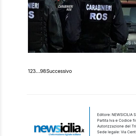
1
2
3
…
98
Successivo
Editore: NEWSICILIA S
Partita Iva e Codice 
Autorizzazione del Tr
Sede legale: Via Cent