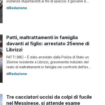
sostanze stupefacenti ai fini di spaccio. Il giovane è
stato colto in flagranza di reato nell’ambito di mirati
di
Redazione
servizi antidroga disposti sul territorio. L’operazione è
stata condotta dagli agenti delle Volanti, che da tempo
monitoravano alcuni movimenti sospetti […]
Patti, maltrattamenti in famiglia
davanti al figlio: arrestato 25enne di
Librizzi
PATTI (ME) – È stato arrestato dalla Polizia di Stato un
25enne residente a Librizzi, gravemente indiziato del
reato di maltrattamenti in famiglia nei confronti dell’ex
compagna convivente, episodi che sarebbero
di
Redazione
avvenuti anche in presenza del figlio minore. Il
provvedimento è stato eseguito in applicazione di
un’ordinanza di custodia cautelare emessa dal Giudice
per le […]
Tre cacciatori uccisi da colpi di fucile
nel Messinese, si attende esame