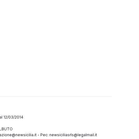
dal 12/03/2014
GALBUTO
azione@newsicilia.it
-
Pec: newsiciliasrls@legalmail.it