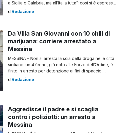
a Sicilia e Calabria, ma all’Italia tutta“: così si è espressa
la senatrice del M5S Barbara Floridia sul corteo “No
di
Redazione
Ponte” che avrà luogo sabato. Sabato il corteo a
Messina contro il ponte sullo stretto La […]
Da Villa San Giovanni con 10 chili di
marijuana: corriere arrestato a
Messina
MESSINA – Non si arresta la scia della droga nelle città
siciliane: un 47enne, già noto alle Forze dell’Ordine, è
finito in arresto per detenzione ai fini di spaccio.
Ebbene, un “maxi spaccio”, considerando che
di
Redazione
nascondeva nel suo furgone oltre 10 chili di marijuana.
Sul caso sono intervenuti i carabinieri della compagnia
di Messina Centro che, […]
Aggredisce il padre e si scaglia
contro i poliziotti: un arresto a
Messina