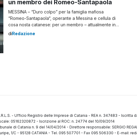
un membro dei Romeo-Santapaola
MESSINA – “Duro colpo” per la famiglia mafiosa
“Romeo-Santapaola“, operante a Messina e cellula di
cosa nosta catanese: per un membro – attualmente in
carcere – è scattata la confisca di un appartamento
di
Redazione
adibito a civile abitazione e due terreni coltivati ad
agrumento, per un totale di 400mila euro. Ad aver
emesso il provvedimento il Tribunale […]
.R.L.S.
-
Ufficio Registro delle Imprese di Catania
-
REA n. 347483
-
Iscritta 
fiscale: 05162320872
-
Iscrizione al ROC: n. 24774 del 10/09/2014
ibunale di Catania n. 9 del 14/04/2014
-
Direttore responsabile: SERGIO RE
uripe, 1/C
-
95128 CATANIA
-
Tel. 095 507701 - Fax 095 506330
-
E-mail: red