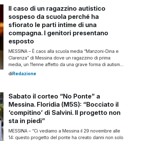
Il caso di un ragazzino autistico
sospeso da scuola perché ha
sfiorato le parti intime di una
compagna. I genitori presentano
esposto
MESSINA – È caos alla scuola media “Manzoni-Dina e
Clarenza” di Messina dove un ragazzino di prima
media, un 11enne affetto da una grave forma di autismo,
è stato sospeso perché avrebbe toccato parti intime di
di
Redazione
una sua compagna di classe. I genitori del piccolo non
sono d’accordo con il provvedimento preso dal
preside, motivo per […]
Sabato il corteo “No Ponte” a
Messina. Floridia (M5S): “Bocciato il
‘compitino’ di Salvini. Il progetto non
sta in piedi”
MESSINA – “Ci vediamo a Messina il 29 novembre alle
14: questo progetto del ponte ha creato danni non solo