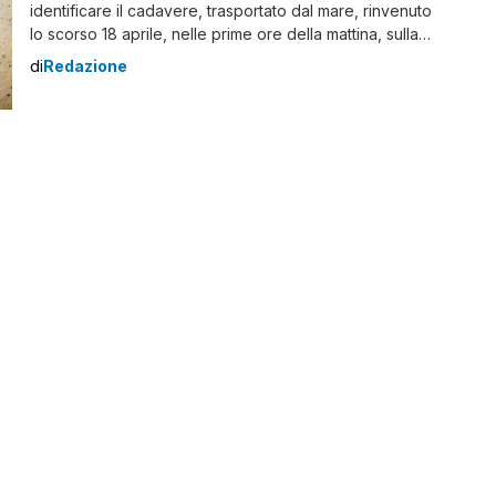
identificare il cadavere, trasportato dal mare, rinvenuto
lo scorso 18 aprile, nelle prime ore della mattina, sulla
battigia di Rodia. Il corpo era stato segnalato da un
di
Redazione
cittadino del posto. I tatuaggi sul corpo per risalire
all’identità della vittima L’avanzato stato di
decomposizione, a seguito dei primi […]