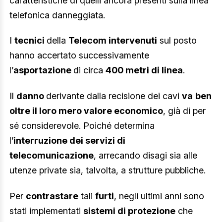
caratteristiche di quelli ancora presenti sulla linea
telefonica danneggiata.
I
tecnici
della
Telecom intervenuti
sul posto
hanno accertato successivamente
l’
asportazione
di circa
400 metri di linea
.
Il
danno
derivante dalla recisione dei cavi
va
ben
oltre il loro mero valore economico
, già di per
sé considerevole. Poiché determina
l’
interruzione dei servizi di
telecomunicazione
, arrecando disagi sia alle
utenze private sia, talvolta, a strutture pubbliche.
Per
contrastare
tali
furti
, negli ultimi anni sono
stati implementati
sistemi di protezione
che