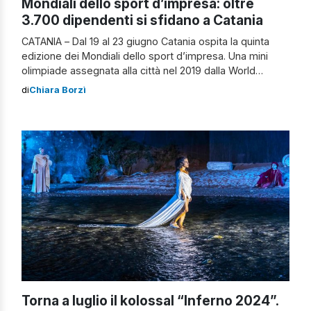
Mondiali dello sport d’impresa: oltre
3.700 dipendenti si sfidano a Catania
CATANIA – Dal 19 al 23 giugno Catania ospita la quinta
edizione dei Mondiali dello sport d’impresa. Una mini
olimpiade assegnata alla città nel 2019 dalla World
Federation for Company Sport che vedrà aziende
di
Chiara Borzì
portare i propri dipendenti a gareggiare in 28 discipline
sportive sotto il Vulcano. Tutto nel rispetto della
competizioni, la coesione e […]
Torna a luglio il kolossal “Inferno 2024”.