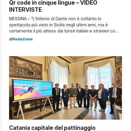
Qr code in cinque lingue – VIDEO
INTERVISTE
MESSINA – “L’Inferno di Dante non è soltanto lo
spettacolo più visto in Sicilia negli ultimi anni, ma è
certamente il più atteso dai turisti italiani e stranieri come
confermato dai tour operator durante l’ultima Bit, la Borsa
di
Redazione
internazionale del Turismo svoltasi a Milano”. Lo ha
detto Giovanni Anfuso, regista del kolossal dei […]
Catania capitale del pattinaggio