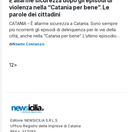
È allarme sicurezza dopo gli episodi di
violenza nella “Catania per bene”. Le
parole dei cittadini
CATANIA – È allarme sicurezza a Catania. Sono sempre
più ricorrenti gli episodi di delinquenza per le vie della
città, anche nella “Catania per bene“. L’ultimo episodio
riguarda proprio l’aggressione che si è consumata
di
Noemi Costanzo
domenica sera al Caffè Europa, in Corso Italia, dove un
gruppo di ragazzi ha fatto irruzione nella veranda del bar
e […]
1
2
>
Editore: NEWSICILIA S.R.L.S.
Ufficio Registro delle Imprese di Catania
REA n. 347483