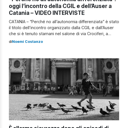
oggi l’incontro della CGIL e dell’Auser a
Catania – VIDEO INTERVISTE
CATANIA – “Perché no all’autonomia differenziata” è stato
il titolo dell’incontro organizzato dalla CGIL e dall’Auser
che si è tenuto stamani nel salone di via Crociferi, a
Catania. Presente Nicoletta Gatto dell’AUSER, Carmelo
di
Noemi Costanzo
De Gaudo, segretario generale della Cgil di Catania,
Maurizio Salustro ex magistrato, Maurizio Caserta
docente UNICT di Economia e Giorgio Scirpa presidente
[…]