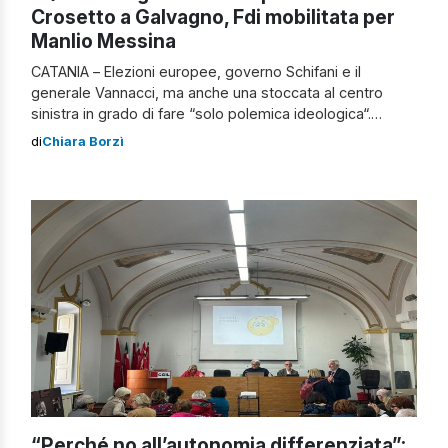
Crosetto a Galvagno, Fdi mobilitata per
Manlio Messina
CATANIA – Elezioni europee, governo Schifani e il
generale Vannacci, ma anche una stoccata al centro
sinistra in grado di fare “solo polemica ideologica“.
Manlio Messina, vice capo gruppo alla Camera di Fratelli
di
Chiara Borzì
d’Italia, ha inaugurato la propria segreteria politica
catalizzando su Catania le attenzioni dei vertici nazionali,
regionali e provinciali, del partito. […]
“Perché no all’autonomia differenziata”: