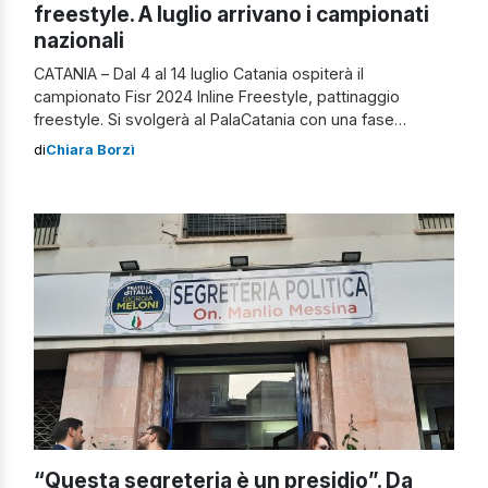
freestyle. A luglio arrivano i campionati
nazionali
CATANIA – Dal 4 al 14 luglio Catania ospiterà il
campionato Fisr 2024 Inline Freestyle, pattinaggio
freestyle. Si svolgerà al PalaCatania con una fase
outdoor organizzata in Piazza Franco Battiato (ex Piazza
di
Chiara Borzì
Nettuno) per le date di 13 al 14 luglio. La città
sponsorizzerà l’evento utilizzando i proventi della tassa
di soggiorno, che dal 2019 […]
“Questa segreteria è un presidio”. Da