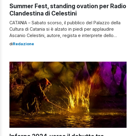
Summer Fest, standing ovation per Radio
Clandestina di Celestini
CATANIA – Sabato scorso, il pubblico del Palazzo della
Cultura di Catania si è alzato in piedi per applaudire
Ascanio Celestini, autore, regista e interprete dello
spettacolo “Radio Clandestina” presentato nella
di
Redazione
rassegna Nuovi Confini del Summer Fest. La
performance ha riscosso grande successo,
aggiungendosi ai venticinque anni di successi della
rassegna. Celestini ha dichiarato: “Quello […]