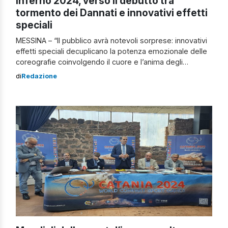
Inferno 2024, verso il debutto tra
tormento dei Dannati e innovativi effetti
speciali
MESSINA – “Il pubblico avrà notevoli sorprese: innovativi
effetti speciali decuplicano la potenza emozionale delle
coreografie coinvolgendo il cuore e l’anima degli
spettatori”. È entusiasmo quello comunicato da Giovanni
di
Redazione
Anfuso, regista dell’Inferno di Dante, kolossal dei record
prodotto da Buongiorno Sicilia con la collaborazione del
Parco botanico e geologico delle Gole dell’Alcantara, lo
spettacolo più […]