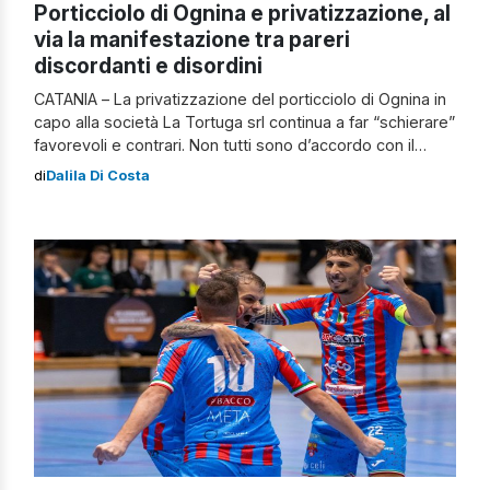
Porticciolo di Ognina e privatizzazione, al
via la manifestazione tra pareri
discordanti e disordini
CATANIA – La privatizzazione del porticciolo di Ognina in
capo alla società La Tortuga srl continua a far “schierare”
favorevoli e contrari. Non tutti sono d’accordo con il
progetto autorizzato dalla Regione Siciliana lo scorso 17
di
Dalila Di Costa
ottobre sullo specchio d’acqua catanese gettonatissimo
e amatissimo dai cittadini, soprattutto d’estate. La
manifestazione di oggi Questa l’aria che […]