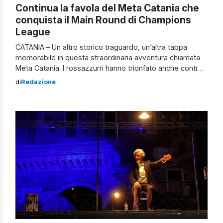
Continua la favola del Meta Catania che
conquista il Main Round di Champions
League
CATANIA – Un altro storico traguardo, un’altra tappa
memorabile in questa straordinaria avventura chiamata
Meta Catania. I rossazzurri hanno trionfato anche contro i
padroni di casa dell’Hjørring, conquistando l’accesso al
di
Redazione
prestigioso Main Round di Champions League. Con un
percorso impeccabile di 3 vittorie su 3, 9 punti totali e la
vittoria del girone E con […]