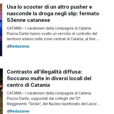
Usa lo scooter di un altro pusher e
nasconde la droga negli slip: fermato
53enne catanese
CATANIA – I carabinieri della compagnia di Catania
Piazza Dante hanno svolto un servizio di controllo del
territorio esteso nelle zone centrali di Catania, al fine di
contrastare l’illegalità diffusa, con particolare
di
Redazione
attenzione allo spaccio di sostanze stupefacenti. Posti
di controllo nel centro storico etneo Nel quartiere
“centro storico“, i militari dell’Arma hanno istituito posti
[…]
Contrasto all’illegalità diffusa:
fioccano multe in diversi locali del
centro di Catania
CATANIA – I carabinieri della compagnia di Catania
Piazza Dante, supportati dai colleghi del 12°
Reggimento “Sicilia”, del Nucleo Ispettorato del Lavoro
e del NAS di Catania, insieme al personale dell’Asp e
di
Redazione