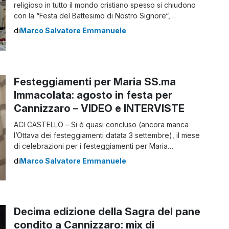
religioso in tutto il mondo cristiano spesso si chiudono
con la “Festa del Battesimo di Nostro Signore“,
generalmente celebrato nel periodo che va dal primo
di
Marco Salvatore Emmanuele
di gennaio alla prima domenica del mese (può oscillare
fra il 2 e il 7 dello stesso mese). La festa com’è
celebrata […]
Festeggiamenti per Maria SS.ma
Immacolata: agosto in festa per
Cannizzaro – VIDEO e INTERVISTE
ACI CASTELLO – Si è quasi concluso (ancora manca
l’Ottava dei festeggiamenti datata 3 settembre), il mese
di celebrazioni per i festeggiamenti per Maria
Santissima Immacolata, patrona del centro abitato di
di
Marco Salvatore Emmanuele
Cannizzaro. Intervista al membro del Comitato
organizzatore Simone Imbrogiano Intervista al
consigliere comunale di Aci Castello Salvo Tosto Gli
avvenimenti precedenti alla processione In […]
Decima edizione della Sagra del pane
condito a Cannizzaro: mix di