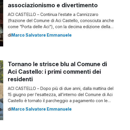
associazionismo e divertimento
ACI CASTELLO – Continua l’estate a Cannizzaro
(frazione del Comune di Aci Castello, conosciuta anche
come “Porta delle Aci“), con la decima edizione della
Sagra del Pane Condito (per i più pani cunzatu). Il
di
Marco Salvatore Emmanuele
contesto della manifestazione L’evento si è svolto in via
Napoli, strada “spartiacque” della località, trovandosi a
ridosso fra la via Nazionale […]
Tornano le strisce blu al Comune di
Aci Castello: i primi commenti dei
residenti
ACI CASTELLO – Dopo più di due anni, dalla mattina del
15 giugno per l’esattezza, all’interno del Comune di Aci
Castello è tornato il parcheggio a pagamento con le
consuete strisce blu, nell’auspicio che possano dare un
di
Marco Salvatore Emmanuele
miglioramento alla viabilità e logistica delle quattro
frazioni del Comune (Aci Castello, Aci Trezza,
Ficarazzi, Cannizzaro). Come sono e […]