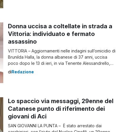
della polizia locale, hanno condotto un’operazione
coordinata di controllo del territorio con l’obiettivo di
contrastare l’illegalità diffusa e il traffico di droga nel
[…]
Donna uccisa a coltellate in strada a
Vittoria: individuato e fermato
assassino
VITTORIA – Aggiornamenti nelle indagini sull’omicidio di
Brunilda Halla, la donna albanese di 37 anni, uccisa
poco dopo le 13 di ieri, in via Tenente Alessandrello,
all’angolo con via Firenze, a Vittoria nel Ragusano. La
di
Redazione
donna, conosciuta anche come Bruna, è stata
accoltellata a morte vicino la sua abitazione da un
uomo che è poi […]
Lo spaccio via messaggi, 29enne del
Catanese punto di riferimento dei
giovani di Aci
SAN GIOVANNI LA PUNTA – È stato arrestato dai
carabinieri, con l’aiuto del Nucleo Cinofili, un 29enne