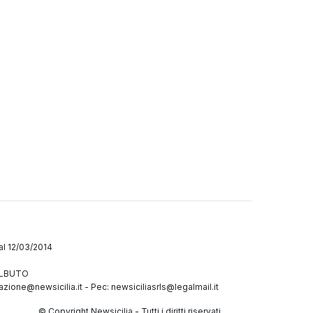
dal 12/03/2014
GALBUTO
azione@newsicilia.it
-
Pec: newsiciliasrls@legalmail.it
© Copyright Newsicilia - Tutti i diritti riservati