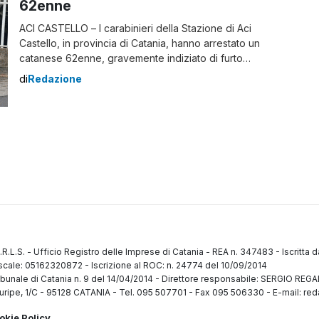
62enne
ACI CASTELLO – I carabinieri della Stazione di Aci
Castello, in provincia di Catania, hanno arrestato un
catanese 62enne, gravemente indiziato di furto
aggravato ed evasione. Intorno alle 17 la pattuglia della
di
Redazione
Stazione era impegnata in un servizio perlustrativo del
territorio castellese quando l’operatore della centrale
operativa, allertato telefonicamente dalla stessa vittima
del reato, ha […]
.R.L.S.
-
Ufficio Registro delle Imprese di Catania
-
REA n. 347483
-
Iscritta 
fiscale: 05162320872
-
Iscrizione al ROC: n. 24774 del 10/09/2014
ibunale di Catania n. 9 del 14/04/2014
-
Direttore responsabile: SERGIO RE
uripe, 1/C
-
95128 CATANIA
-
Tel. 095 507701 - Fax 095 506330
-
E-mail: red
okie Policy