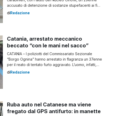
accusato di detenzione di sostanze stupefacenti ai fini
di spaccio nel Comune catanese di San Giovanni la
di
Redazione
Punta. Dei militari avevano “sentito” che alcuni giovani
di Aci Sant’Antonio per rifornirsi di sostanze
stupefacenti, marijuana in particolare, erano soliti
recarsi […]
Catania, arrestato meccanico
beccato “con le mani nel sacco”
CATANIA – I poliziotti del Commissariato Sezionale
“Borgo Ognina” hanno arrestato in flagranza un 37enne
per il reato di tentato furto aggravato. L’uomo, infatti,
meccanico di professione ed impiegato in un’officina
di
Redazione
del centro città, nonostante fosse stato già denunciato
lo scorso febbraio per lo stesso reato, nel tardo
pomeriggio di ieri è stato nuovamente sorpreso […]
Ruba auto nel Catanese ma viene
fregato dal GPS antifurto: in manette