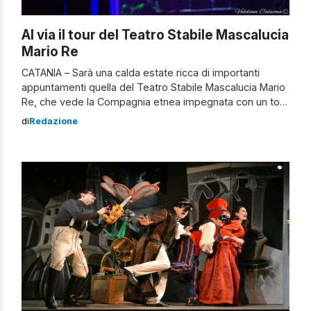
Al via il tour del Teatro Stabile Mascalucia
Mario Re
CATANIA – Sarà una calda estate ricca di importanti
appuntamenti quella del Teatro Stabile Mascalucia Mario
Re, che vede la Compagnia etnea impegnata con un tour
e workshop fino a settembre inoltrato. “A maggio –
di
Redazione
dichiara Rita Re, regista e direttore artistico della
Compagnia, organizzatrice insieme alla Federazione
Italiana Teatro Amatori e Fita Sicilia della […]