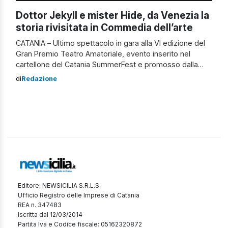
Dottor Jekyll e mister Hide, da Venezia la
storia rivisitata in Commedia dell’arte
CATANIA – Ultimo spettacolo in gara alla VI edizione del
Gran Premio Teatro Amatoriale, evento inserito nel
cartellone del Catania SummerFest e promosso dalla
Fita, Federazione Italiana Teatro Amatori, presieduta da
di
Redazione
Carmelo Pace ed organizzata dal Teatro Stabile
Mascalucia Mario Re, diretto da Rita Re, e dal Comitato
Regionale Fita Sicilia, “La strana storia del […]
Editore: NEWSICILIA S.R.L.S.
Ufficio Registro delle Imprese di Catania
REA n. 347483
Iscritta dal 12/03/2014
Partita Iva e Codice fiscale: 05162320872