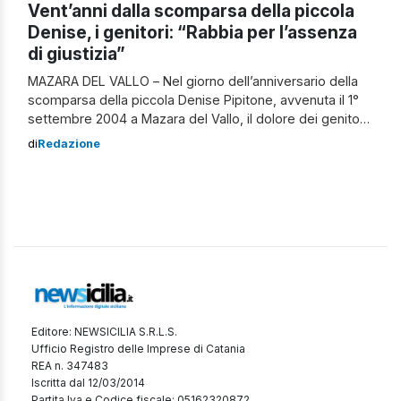
Vent’anni dalla scomparsa della piccola
Denise, i genitori: “Rabbia per l’assenza
di giustizia”
MAZARA DEL VALLO – Nel giorno dell’anniversario della
scomparsa della piccola Denise Pipitone, avvenuta il 1°
settembre 2004 a Mazara del Vallo, il dolore dei genitori
si rinnova, alimentato dall’assenza di risposte e giustizia.
di
Redazione
Piera Maggio e Pietro Pulizzi, i genitori della bambina,
hanno espresso il loro sconforto sui social media,
sottolineando la profonda frustrazione […]
Editore: NEWSICILIA S.R.L.S.
Ufficio Registro delle Imprese di Catania
REA n. 347483
Iscritta dal 12/03/2014
Partita Iva e Codice fiscale: 05162320872