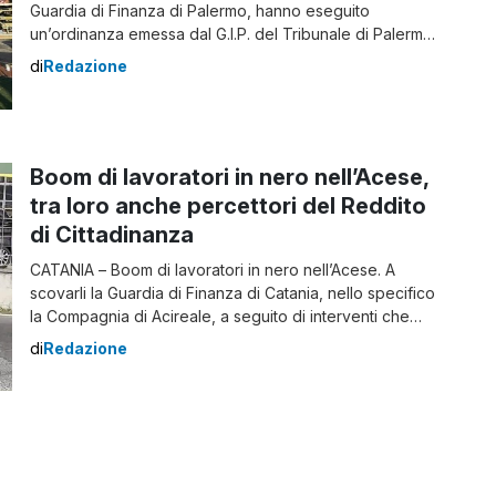
Guardia di Finanza di Palermo, hanno eseguito
un’ordinanza emessa dal G.I.P. del Tribunale di Palermo
nei confronti di un noto imprenditore palermitano
di
Redazione
operante nel settore dell’edilizia. L’uomo è stato attinto
dal divieto di esercitare attività d’impresa per un anno.
Noto imprenditore palermitano nel mirino della Finanza I
[…]
Boom di lavoratori in nero nell’Acese,
tra loro anche percettori del Reddito
di Cittadinanza
CATANIA – Boom di lavoratori in nero nell’Acese. A
scovarli la Guardia di Finanza di Catania, nello specifico
la Compagnia di Acireale, a seguito di interventi che
hanno consentito di rintracciare – nell’ultimo bimestre –
di
Redazione
ventuno diversi casi di lavoratori irregolari. I controlli
della Finanza ad Acireale Tra questi è apparso
significativo il caso relativo […]