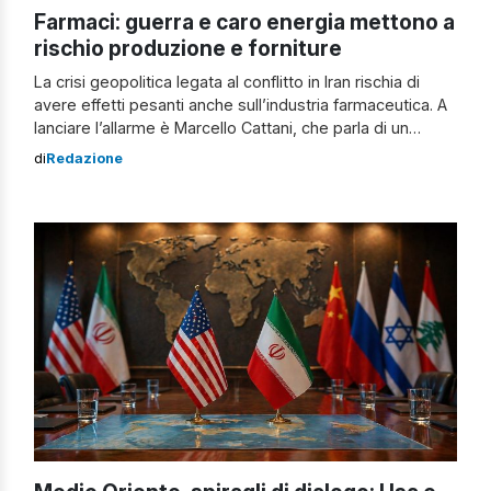
Farmaci: guerra e caro energia mettono a
rischio produzione e forniture
La crisi geopolitica legata al conflitto in Iran rischia di
avere effetti pesanti anche sull’industria farmaceutica. A
lanciare l’allarme è Marcello Cattani, che parla di un
“terzo shock in quattro anni” dopo la guerra in Ucraina e
di
Redazione
la crisi nel Mar Rosso, capace di colpire
contemporaneamente logistica, energia e costi di
produzione. Secondo Cattani, le […]