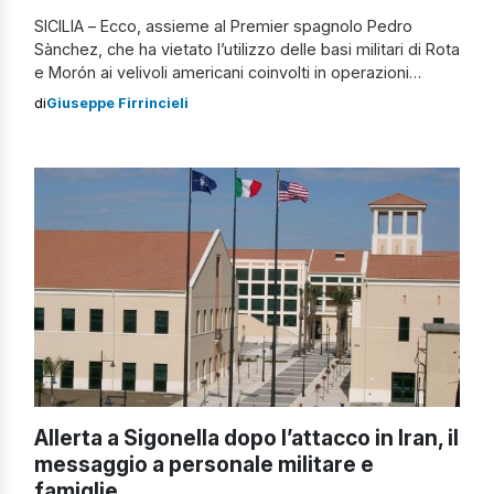
SICILIA – Ecco, assieme al Premier spagnolo Pedro
Sànchez, che ha vietato l’utilizzo delle basi militari di Rota
e Morón ai velivoli americani coinvolti in operazioni
militari contro l’Iran, dichiarando il conflitto “illegale”, il
di
Giuseppe Firrincieli
ministro della Difesa italiano Guido Crosetto, ha motivato
il “no” all’uso della Base di Sigonella, in Sicilia, per
mancanza di una consultazione […]
Allerta a Sigonella dopo l’attacco in Iran, il
messaggio a personale militare e
famiglie