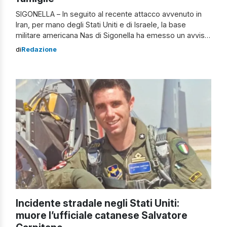
SIGONELLA – In seguito al recente attacco avvenuto in
Iran, per mano degli Stati Uniti e di Israele, la base
militare americana Nas di Sigonella ha emesso un avviso
di sicurezza nei confronti del proprio personale e delle
di
Redazione
relative famiglie. Ad essere usati, come mezzi di
trasmissione, i canali social ufficiali. L’avviso di sicurezza
ai […]
Incidente stradale negli Stati Uniti:
muore l’ufficiale catanese Salvatore