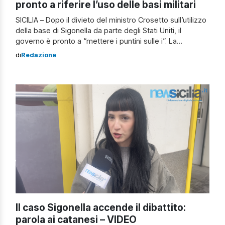
pronto a riferire l’uso delle basi militari
SICILIA – Dopo il divieto del ministro Crosetto sull’utilizzo
della base di Sigonella da parte degli Stati Uniti, il
governo è pronto a “mettere i puntini sulle i”. La
prossima settimana – presumibilmente martedì 7 aprile –
di
Redazione
il ministro della Difesa riferirà in Parlamento l’utilizzo delle
basi militari italiane da parte degli USA. Caso Sigonella,
[…]
Il caso Sigonella accende il dibattito:
parola ai catanesi – VIDEO