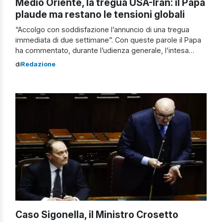
Medio Oriente, la tregua USA-Iran: il Papa
plaude ma restano le tensioni globali
“Accolgo con soddisfazione l’annuncio di una tregua
immediata di due settimane”. Con queste parole il Papa
ha commentato, durante l’udienza generale, l’intesa
raggiunta tra Stati Uniti e Iran. L’accordo prevede una
di
Redazione
pausa nelle ostilità di quindici giorni. Il presidente
americano Donald Trump ha accettato di prorogare
l’ultimatum a Teheran, subordinando però la tregua
all’apertura immediata […]
Caso Sigonella, il Ministro Crosetto