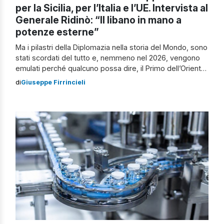
per la Sicilia, per l’Italia e l’UE. Intervista al
Generale Ridinò: “Il libano in mano a
potenze esterne”
Ma i pilastri della Diplomazia nella storia del Mondo, sono
stati scordati del tutto e, nemmeno nel 2026, vengono
emulati perché qualcuno possa dire, il Primo dell’Oriente:
“Io voglio essere come Ciro di Persia il Grande, il
di
Giuseppe Firrincieli
rivoluzionario della tolleranza religiosa, che ha garantito
la stabilità fra i popoli d’oriente sottomessi, permettendo
il rientro degli […]