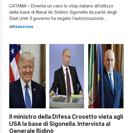
CATANIA – Diventa un caso lo stop italiano all’utilizzo
della base di Naval Air Station Sigonella da parte degli
Stati Uniti. Il governo ha negato l’autorizzazione
all’atterraggio di asset aerei americani, destinati –
di
Redazione
secondo quanto emerso – a operazioni verso il Medio
Oriente. La nota di Palazzo Chigi sul caso Sigonella
“La linea dell’Esecutivo è chiara, coerente […]
Il ministro della Difesa Crosetto vieta agli
USA la base di Sigonella. Intervista al
Generale Ridinò