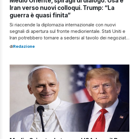
Medio Oriente, spiragli di dialogo: Usa e
Iran verso nuovi colloqui. Trump: “La
guerra è quasi finita”
Si riaccende la diplomazia internazionale con nuovi
segnali di apertura sul fronte mediorientale. Stati Uniti e
Iran potrebbero tornare a sedersi al tavolo dei negoziati
già nei prossimi giorni. A rilanciare l’ipotesi è stato
di
Redazione
Donald Trump, che ha parlato di colloqui imminenti,
precisando però che la sede potrebbe cambiare:
“Potrebbero riprendere entro due giorni, ma […]