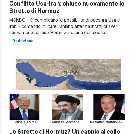
Conflitto Usa-Iran: chiuso nuovamente lo
Stretto di Hormuz
MONDO – Si complicano le possibilità di pace tra Usa e
Iran. Il comando militare iraniano afferma infatti di aver
nuovamente chiuso Hormuz a causa del blocco
statunitense. Il portavoce del comando di
di
Redazione
Khatamolanbia, Ebrahim Zolfaghari, ha dichiarato che il
controllo dello Stretto di Hormuz torna alla situazione
precedente. “La decisione dell’Iran è dovuta alla […]
Lo Stretto di Hormuz? Un cappio al collo