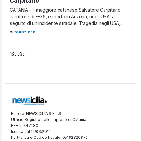
Carpitano
CATANIA – Il maggiore catanese Salvatore Carpitano,
istruttore di F-35, è morto in Arizona, negli USA, a
seguito di un incidente stradale. Tragedia negli USA,
muore l’ufficiale catanese Salvatore Carpitano L’ufficiale
di
Redazione
aveva solo 35 anni, ed era in servizio nel Rami, la
Rappresentanza dell’Aeronautica Militare Italiana. Non
sono ancora chiari i dettagli sull’incidente, ma secondo
1
2
…
9
>
[…]
Editore: NEWSICILIA S.R.L.S.
Ufficio Registro delle Imprese di Catania
REA n. 347483
Iscritta dal 12/03/2014
Partita Iva e Codice fiscale: 05162320872