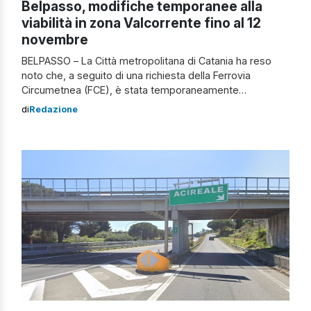
Belpasso, modifiche temporanee alla
viabilità in zona Valcorrente fino al 12
novembre
BELPASSO – La Città metropolitana di Catania ha reso
noto che, a seguito di una richiesta della Ferrovia
Circumetnea (FCE), è stata temporaneamente
modificata la circolazione stradale lungo la Strada
di
Redazione
Provinciale 3/III, nel tratto compreso tra Valcorrente e
l’intersezione con la S.P. 14, in prossimità dell’ex
passaggio a livello FCE, al di fuori del centro […]