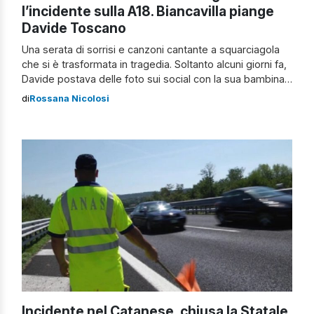
l’incidente sulla A18. Biancavilla piange
Davide Toscano
Una serata di sorrisi e canzoni cantante a squarciagola
che si è trasformata in tragedia. Soltanto alcuni giorni fa,
Davide postava delle foto sui social con la sua bambina
con su scritto: "Non ho avuto tanto dalla vita… ma a 30
di
Rossana Nicolosi
anni ho una consapevolezza: tu e il tuo amore che
riempie le mie giornate negative".
Incidente nel Catanese, chiusa la Statale