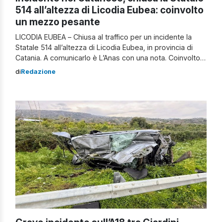
514 all’altezza di Licodia Eubea: coinvolto
un mezzo pesante
LICODIA EUBEA – Chiusa al traffico per un incidente la
Statale 514 all’altezza di Licodia Eubea, in provincia di
Catania. A comunicarlo è L’Anas con una nota. Coinvolto
nel sinistro un mezzo pesante. Lo scontro è avvenuto al
di
Redazione
chilometro 19,550. La strada è stata chiusa
temporaneamente in entrambe le direzioni per
consentire il recupero del camion coinvolto. […]