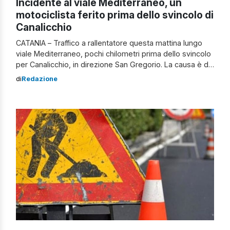
Incidente al viale Mediterraneo, un
motociclista ferito prima dello svincolo di
Canalicchio
CATANIA – Traffico a rallentatore questa mattina lungo
viale Mediterraneo, pochi chilometri prima dello svincolo
per Canalicchio, in direzione San Gregorio. La causa è da
attribuire a un incidente stradale verificatosi intorno alle
di
Redazione
8. A scontrarsi una moto e una Citroen. Il bilancio è di un
ferito: si tratta dell’uomo alla guida del mezzo a […]