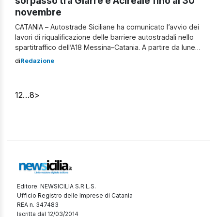
sorpasso tra Giarre e Acireale fino al 30
novembre
CATANIA – Autostrade Siciliane ha comunicato l’avvio dei
lavori di riqualificazione delle barriere autostradali nello
spartitraffico dell’A18 Messina–Catania. A partire da lunedì
13 ottobre 2025 e fino a sabato 30 novembre 2025, sarà
di
Redazione
chiusa la corsia di sorpasso in entrambe le carreggiate
— direzione Catania e direzione Messina — nel tratto
compreso tra gli svincoli […]
1
2
…
8
>
Editore: NEWSICILIA S.R.L.S.
Ufficio Registro delle Imprese di Catania
REA n. 347483
Iscritta dal 12/03/2014