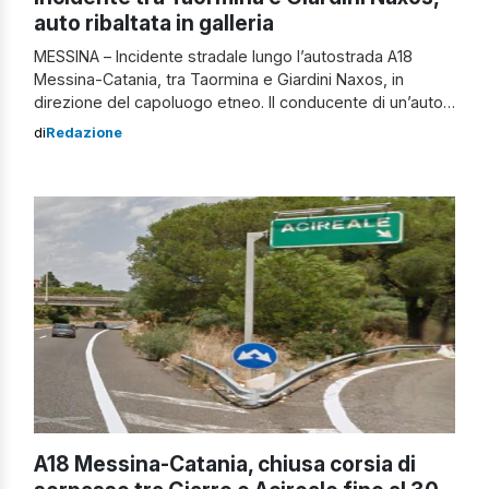
auto ribaltata in galleria
MESSINA – Incidente stradale lungo l’autostrada A18
Messina-Catania, tra Taormina e Giardini Naxos, in
direzione del capoluogo etneo. Il conducente di un’auto,
per cause ancora in corso di accertamento, ne ha perso
di
Redazione
il controllo e si è ribaltato all’interno di una delle gallerie.
Sconosciute, al momento, le condizioni di salute del
guidatore e la presenza […]
A18 Messina-Catania, chiusa corsia di