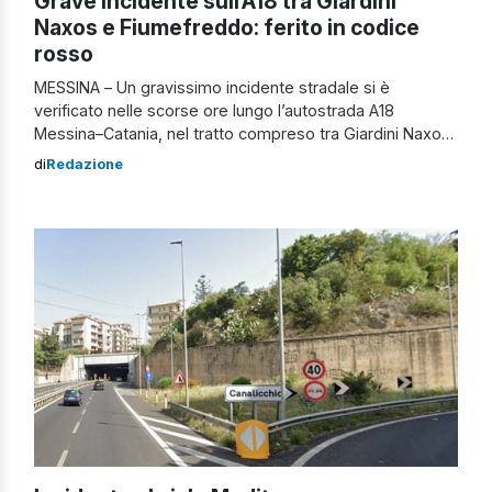
Grave incidente sull’A18 tra Giardini
Naxos e Fiumefreddo: ferito in codice
rosso
MESSINA – Un gravissimo incidente stradale si è
verificato nelle scorse ore lungo l’autostrada A18
Messina–Catania, nel tratto compreso tra Giardini Naxos
e Fiumefreddo di Sicilia. Secondo una prima
di
Redazione
ricostruzione, ancora al vaglio delle autorità competenti,
il conducente di un’autovettura è uscita fuori strada,
terminando la propria corsa oltre la carreggiata.
L’impatto è stato particolarmente […]