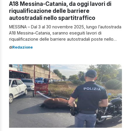
A18 Messina-Catania, da oggi lavori di
riqualificazione delle barriere
autostradali nello spartitraffico
MESSINA – Dal 3 al 30 novembre 2025, lungo l’autostrada
A18 Messina–Catania, saranno eseguiti lavori di
riqualificazione delle barriere autostradali poste nello
spartitraffico centrale. Il cantiere interesserà il tratto
di
Redazione
compreso tra lo svincolo di Acireale e la Barriera di San
Gregorio e comporterà la chiusura della corsia di
sorpasso in entrambe le direzioni di marcia, […]