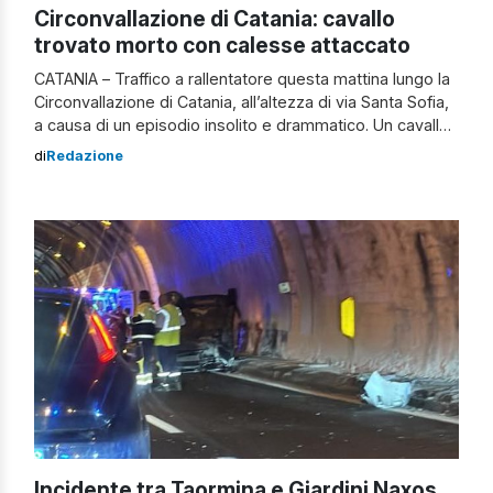
Circonvallazione di Catania: cavallo
trovato morto con calesse attaccato
CATANIA – Traffico a rallentatore questa mattina lungo la
Circonvallazione di Catania, all’altezza di via Santa Sofia,
a causa di un episodio insolito e drammatico. Un cavallo
è stato ritrovato senza vita in mezzo alla carreggiata,
di
Redazione
con ancora attaccato un calesse. L’animale –
microchippato – è deceduto probabilmente per un
malore. Gli agenti della Squadra […]
Incidente tra Taormina e Giardini Naxos,