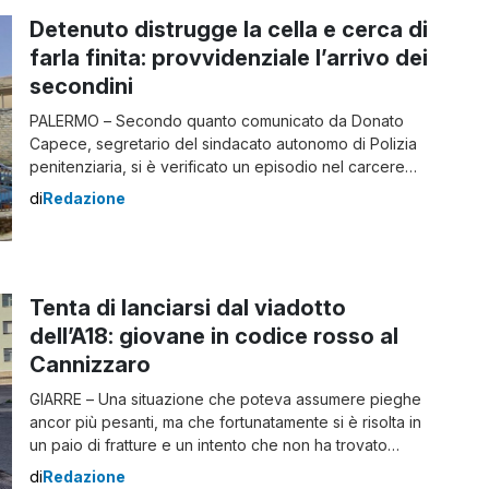
Detenuto distrugge la cella e cerca di
farla finita: provvidenziale l’arrivo dei
secondini
PALERMO – Secondo quanto comunicato da Donato
Capece, segretario del sindacato autonomo di Polizia
penitenziaria, si è verificato un episodio nel carcere
per i minorenni Malaspina di Palermo, in cui un
di
Redazione
detenuto ha distrutto la sua cella e successivamente ha
tentato di suicidarsi. Il giovane è stato prontamente
soccorso dagli agenti della struttura, che lo […]
Tenta di lanciarsi dal viadotto
dell’A18: giovane in codice rosso al
Cannizzaro
GIARRE – Una situazione che poteva assumere pieghe
ancor più pesanti, ma che fortunatamente si è risolta in
un paio di fratture e un intento che non ha trovato
successo. Nel pomeriggio della giornata di oggi, infatti,
di
Redazione