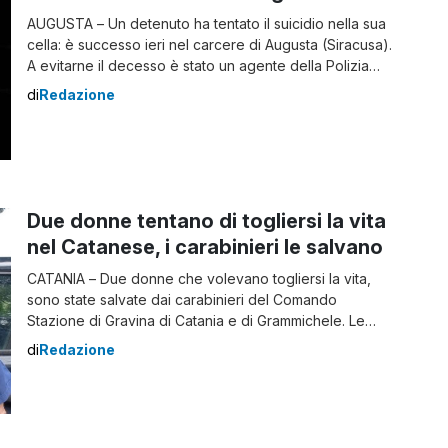
AUGUSTA – Un detenuto ha tentato il suicidio nella sua
cella: è successo ieri nel carcere di Augusta (Siracusa).
A evitarne il decesso è stato un agente della Polizia
penitenziaria, che si è accorto di ciò che stava
di
Redazione
accadendo. A quel punto è entrato in cella e ha
fermato l’uomo. I disagi nel carcere di Augusta […]
Due donne tentano di togliersi la vita
nel Catanese, i carabinieri le salvano
CATANIA – Due donne che volevano togliersi la vita,
sono state salvate dai carabinieri del Comando
Stazione di Gravina di Catania e di Grammichele. Le
donne di rispettivamente 40 e 50 anni volevano
di
Redazione
suicidarsi per motivi diversi. Il tentato suicidio in via
Coviello A Gravina di Catania, la donna meditava di
gettarsi dal ponte di […]