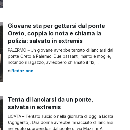
un uomo di 28 anni di Fiumefreddo ha tentato il suicidio
lanciandosi dal viadotto dell’A18, vicino all’agglomerato
urbano […]
Giovane sta per gettarsi dal ponte
Oreto, coppia lo nota e chiama la
polizia: salvato in extremis
PALERMO – Un giovane avrebbe tentato di lanciarsi dal
ponte Oreto a Palermo. Due passanti, marito e moglie,
notando il ragazzo, avrebbero chiamato il 112,
salvandogli la vita. La polizia, così, dopo la
di
Redazione
segnalazione è giunta sul posto a bordo di alcune
Volanti, facendo desistere il giovane dal gesto
estremo. Sono riusciti a calmarlo e […]
Tenta di lanciarsi da un ponte,
salvata in extremis
LICATA – Tentato suicidio nella giornata di oggi a Licata
(Agrigento). Una donna avrebbe minacciato di lanciarsi
nel vuoto sporgendosi dal ponte di via Mazzini. A