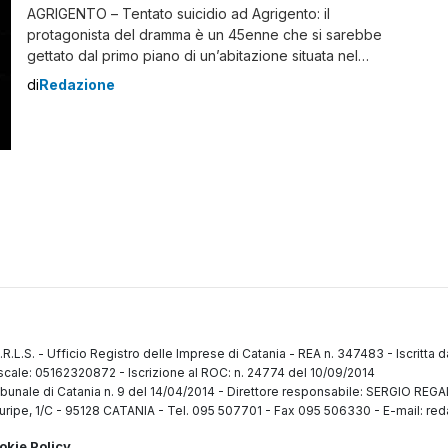
AGRIGENTO – Tentato suicidio ad Agrigento: il
protagonista del dramma è un 45enne che si sarebbe
gettato dal primo piano di un’abitazione situata nel
quartiere di Fontanelle. L’autore dell’insano gesto è
di
Redazione
stato soccorso dai sanitari del 118 che lo hanno
trasportato al Pronto Soccorso dell’ospedale San
Giovanni di Dio. Le sue condizioni sono apparse fin da
[…]
.R.L.S.
-
Ufficio Registro delle Imprese di Catania
-
REA n. 347483
-
Iscritta 
fiscale: 05162320872
-
Iscrizione al ROC: n. 24774 del 10/09/2014
ibunale di Catania n. 9 del 14/04/2014
-
Direttore responsabile: SERGIO RE
uripe, 1/C
-
95128 CATANIA
-
Tel. 095 507701 - Fax 095 506330
-
E-mail: red
okie Policy