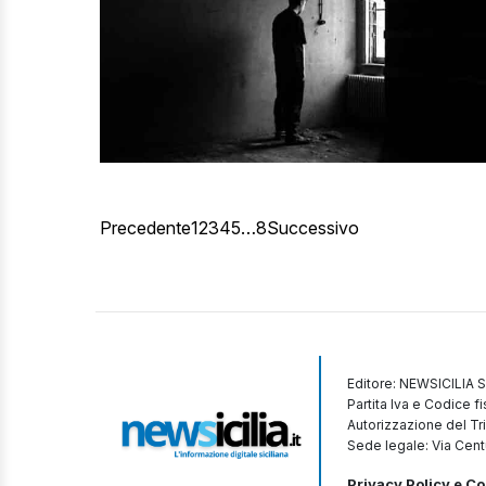
Precedente
1
2
3
4
5
…
8
Successivo
Editore: NEWSICILIA S
Partita Iva e Codice 
Autorizzazione del Tr
Sede legale: Via Cent
Privacy Policy e Co