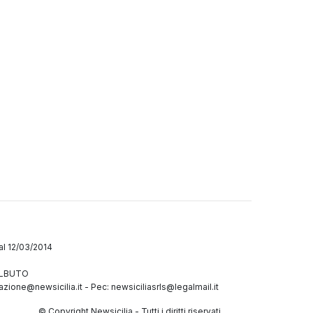
dal 12/03/2014
GALBUTO
azione@newsicilia.it
-
Pec: newsiciliasrls@legalmail.it
© Copyright Newsicilia - Tutti i diritti riservati