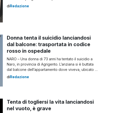
evitare che l’intenzione della donna si concretizzasse
di
Redazione
sono stati i poliziotti, giunti sul posto con una Volante.
Gli agenti, insieme ai carabinieri, sono riusciti a salvarla
prima che compisse l’insano […]
Donna tenta il suicidio lanciandosi
dal balcone: trasportata in codice
rosso in ospedale
NARO – Una donna di 73 anni ha tentato il suicidio a
Naro, in provincia di Agrigento. L’anziana si è buttata
dal balcone dell’appartamento dove viveva, ubicato al
secondo piano di un palazzo. La 73enne nonostante
di
Redazione
l’impatto con il suolo è rimasta viva, ma le sue
condizioni sembrerebbero gravi. Tutta la città è sotto
shock […]
Tenta di togliersi la vita lanciandosi
nel vuoto, è grave