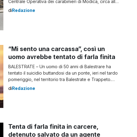
Centrale Operativa dei carabinieri di Modica, circa alle
ore due, tramite CUR. I proprietari di un bar hanno
di
Redazione
segnalato l’intenzione di un uomo di mettere fine alla
propria vita, gettandosi da uno dei viadotti presenti
nella […]
“Mi sento una carcassa”, così un
uomo avrebbe tentato di farla finita
BALESTRATE – Un uomo di 50 anni di Balestrare ha
tentato il suicidio buttandosi da un ponte, ieri nel tardo
pomeriggio, nel territorio tra Balestrate e Trappeto.
L’uomo si è gettato da un’altezza di 30 metri ma non
di
Redazione
aveva fatto i conti con la fitta vegetazione che
praticamente lo ha salvato. il fatto è accaduto […]
Tenta di farla finita in carcere,
detenuto salvato da un agente