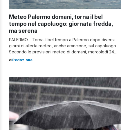
Meteo Palermo domani, torna il bel
tempo nel capoluogo: giornata fredda,
ma serena
PALERMO – Torna il bel tempo a Palermo dopo diversi
giorni di allerta meteo, anche arancione, sul capoluogo.
Secondo le previsioni meteo di domani, mercoledì 24
marzo, anche per la patria del “pani câ meusa” è
di
Redazione
prevista una giornata fredda, con raffiche di vento fino a
28 chilometri orari di sera e di notte, ma […]