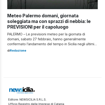
Meteo Palermo domani, giornata
soleggiata ma con sprazzi di nebbia: le
PREVISIONI per il capoluogo
PALERMO – Le previsioni meteo per la giornata di
domani, sabato 27 febbraio, hanno generalmente
confermato l’andamento del tempo in Sicilia negli ultimi
giorni. Sole e temperature gradevoli stanno dolcemente
di
Redazione
accompagnando l’isola verso la primavera e anche il
capoluogo, Palermo, non è ovviamente da meno in
materia di bel tempo. Pur essendo la seconda città […]
Editore: NEWSICILIA S.R.L.S.
Ufficio Registro delle Imprese di Catania