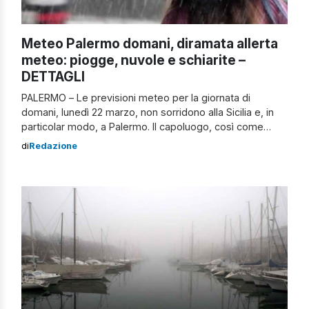
Meteo Palermo domani, diramata allerta
meteo: piogge, nuvole e schiarite –
DETTAGLI
PALERMO – Le previsioni meteo per la giornata di
domani, lunedì 22 marzo, non sorridono alla Sicilia e, in
particolar modo, a Palermo. Il capoluogo, così come
alcune zone del Messinese e del Catanese, sarà in stato
di
Redazione
di allerta meteo gialla dopo quella arancione di oggi.
Anche l’inizio della settimana, oltre al weekend, sarà
caratterizzato […]