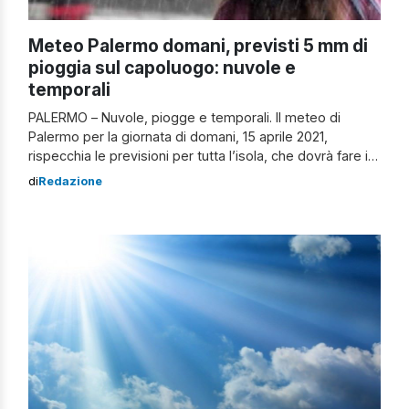
Meteo Palermo domani, previsti 5 mm di
pioggia sul capoluogo: nuvole e
temporali
PALERMO – Nuvole, piogge e temporali. Il meteo di
Palermo per la giornata di domani, 15 aprile 2021,
rispecchia le previsioni per tutta l’isola, che dovrà fare i
conti anche con l’allerta meteo gialla diramata dalla
di
Redazione
Protezione Civile. Inizia, così, un periodo di maltempo
per tutta l’isola, che sembrerebbe protrarsi per tutto il
resto della […]