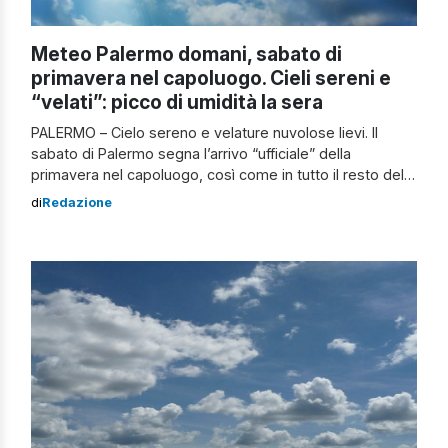
Meteo Palermo domani, sabato di
primavera nel capoluogo. Cieli sereni e
“velati”: picco di umidità la sera
PALERMO – Cielo sereno e velature nuvolose lievi. Il
sabato di Palermo segna l’arrivo “ufficiale” della
primavera nel capoluogo, così come in tutto il resto della
Sicilia. Le previsioni meteo per la giornata di domani, 27
di
Redazione
marzo, parlano di “cieli in prevalenza sereni o poco
nuvolosi per l’intero giorno“, secondo quanto scritto dai
meteorologi di […]