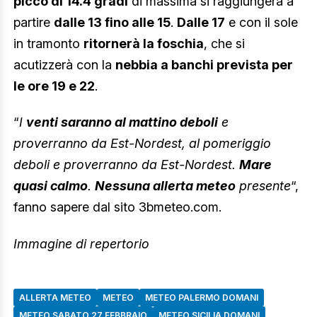
picco di 14.4 gradi
di massima si raggiungerà a
partire
dalle 13 fino alle 15
.
Dalle 17
e con il sole
in tramonto
ritornerà la foschia
, che si
acutizzerà con la
nebbia a banchi prevista per
le ore 19 e 22
.
“
I
venti saranno al mattino deboli
e
proverranno da Est-Nordest, al pomeriggio
deboli e proverranno da Est-Nordest.
Mare
quasi calmo
.
Nessuna allerta meteo
presente
“,
fanno sapere dal sito 3bmeteo.com.
Immagine di repertorio
ALLERTA METEO
METEO
METEO PALERMO DOMANI
METEO SABATO 27 FEBBRAIO
METEO SICILIA DOMANI