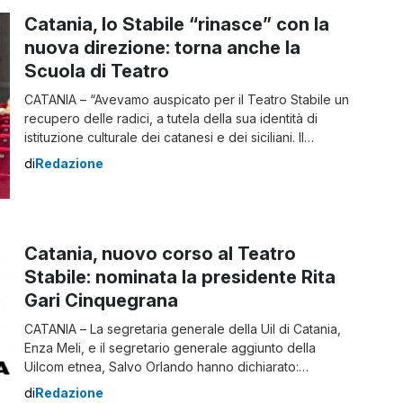
Catania, lo Stabile “rinasce” con la
nuova direzione: torna anche la
Scuola di Teatro
CATANIA – “Avevamo auspicato per il Teatro Stabile un
recupero delle radici, a tutela della sua identità di
istituzione culturale dei catanesi e dei siciliani. Il
cartellone 2022-2023, il primo sotto la direzione di Luca
di
Redazione
De Fusco, risponde a questa richiesta”. Lo afferma
Enza Meli, la segretaria generale della Uil che ha
partecipato alla presentazione della […]
Catania, nuovo corso al Teatro
Stabile: nominata la presidente Rita
Gari Cinquegrana
CATANIA – La segretaria generale della Uil di Catania,
Enza Meli, e il segretario generale aggiunto della
Uilcom etnea, Salvo Orlando hanno dichiarato:
“Avevamo invocato un nuovo corso allo Stabile di
di
Redazione