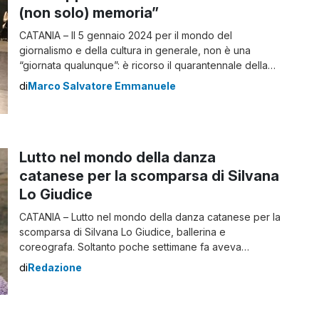
(non solo) memoria”
CATANIA – Il 5 gennaio 2024 per il mondo del
giornalismo e della cultura in generale, non è una
“giornata qualunque”: è ricorso il quarantennale della
morte di Giuseppe Fava, giornalista, scrittore e
di
Marco Salvatore Emmanuele
drammaturgo catanese assassinato il 5 gennaio 1984.
Chi è stato Giuseppe Fava Nato a Palazzolo Acreide il
15 settembre 1925, iniziò nel capoluogo […]
Lutto nel mondo della danza
catanese per la scomparsa di Silvana
Lo Giudice
CATANIA – Lutto nel mondo della danza catanese per la
scomparsa di Silvana Lo Giudice, ballerina e
coreografa. Soltanto poche settimane fa aveva
ricevuto il Premio Domenico Danzuso. Figlia d’arte, la
di
Redazione
madre Carla ha diretto una delle più importanti scuole
di danza della Sicilia. Silvana dopo il diploma
all’Accademia Nazionale di Danza a Roma è […]