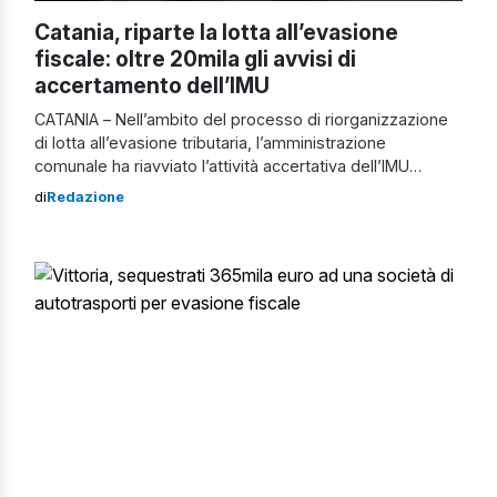
Catania, riparte la lotta all’evasione
fiscale: oltre 20mila gli avvisi di
accertamento dell’IMU
CATANIA – Nell’ambito del processo di riorganizzazione
di lotta all’evasione tributaria, l’amministrazione
comunale ha riavviato l’attività accertativa dell’IMU
(Imposta Municipale Unica), ferma da due anni,
di
Redazione
impostando il riscontro incrociato dei versamenti
effettuati dai contribuenti con i dati in possesso dal
comune, al fine di individuare coloro che non sono in
regola e fargli pagare il […]