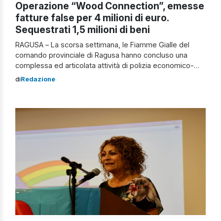
Operazione “Wood Connection”, emesse
fatture false per 4 milioni di euro.
Sequestrati 1,5 milioni di beni
RAGUSA – La scorsa settimana, le Fiamme Gialle del
comando provinciale di Ragusa hanno concluso una
complessa ed articolata attività di polizia economico-
finanziaria che ha consentito di individuare una frode
di
Redazione
fiscale posta in essere mediante l’emissione di fatture
per operazioni inesistenti per un importo di circa 4 milioni
di euro. In tale contesto, i finanzieri […]