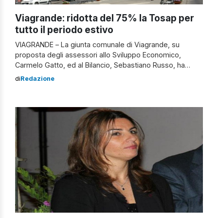
Viagrande: ridotta del 75% la Tosap per
tutto il periodo estivo
VIAGRANDE – La giunta comunale di Viagrande, su
proposta degli assessori allo Sviluppo Economico,
Carmelo Gatto, ed al Bilancio, Sebastiano Russo, ha
deliberato l’abbattimento del 75% della tassa
di
Redazione
sull’occupazione di spazi ed aree pubbliche (Tosap),
limitatamente al periodo estivo. Il provvedimento
riguarda esclusivamente gli esercizi pubblici, è già
entrato in vigore il 15 giugno e […]