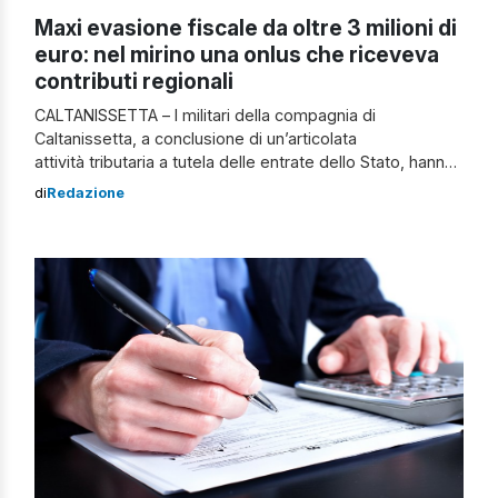
Maxi evasione fiscale da oltre 3 milioni di
euro: nel mirino una onlus che riceveva
contributi regionali
CALTANISSETTA – I militari della compagnia di
Caltanissetta, a conclusione di un’articolata
attività tributaria a tutela delle entrate dello Stato, hanno
approfondito la posizione fiscale di diverse realtà
di
Redazione
economiche operanti nel settore sanitario, tra le quali
è emersa una Onlus nissena che fornisce servizi con
carattere di continuità per l’intera provincia. Le
operazioni ispettive, volte alla ricostruzione del reale
volume […]