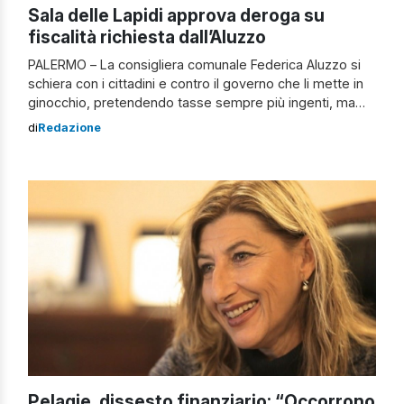
Sala delle Lapidi approva deroga su
fiscalità richiesta dall’Aluzzo
PALERMO – La consigliera comunale Federica Aluzzo si
schiera con i cittadini e contro il governo che li mette in
ginocchio, pretendendo tasse sempre più ingenti, ma
senza garantire i servizi che gli spettano. Pubblica
di
Redazione
istruzione, settori sociale e socio-sanitario e sicurezza
locale passano in secondo piano a favore di servizi
secondari e dell’acquisto di armi di […]
Pelagie, dissesto finanziario: “Occorrono