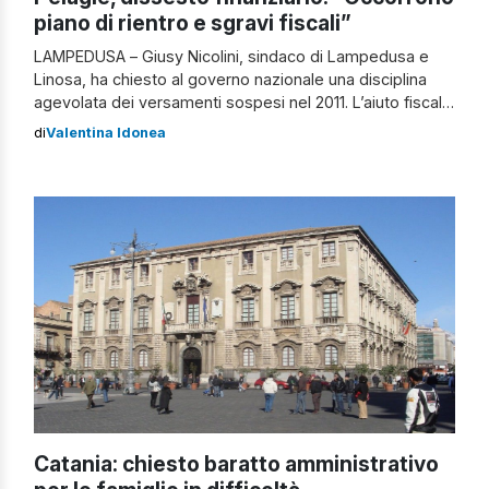
piano di rientro e sgravi fiscali”
LAMPEDUSA – Giusy Nicolini, sindaco di Lampedusa e
Linosa, ha chiesto al governo nazionale una disciplina
agevolata dei versamenti sospesi nel 2011. L’aiuto fiscale
concesso agli abitanti del luogo fu all’epoca motivato
di
Valentina Idonea
dalla crisi scaturita dall’incremento del fenomeno
migratorio, evento da porre in strettissima relazione con
il sopraggiungere della cosiddetta “Primavera Araba“. La
moratoria concessa nel […]
Catania: chiesto baratto amministrativo