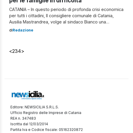
per le famiglie in difficoltà
CATANIA – In questo periodo di profonda crisi economica
per tutti i cittadini, Il consigliere comunale di Catania,
Ausilia Mastrandrea, volge al sindaco Bianco una
richiesta per tutte quelle famiglie morose, che hanno
di
Redazione
difficoltà a far fronte alle spese quotidiane, figurarsi al
pagamento delle tasse. Il consigliere chiede che anche
a Catania, come in molte altre […]
<
2
3
4
>
Editore: NEWSICILIA S.R.L.S.
Ufficio Registro delle Imprese di Catania
REA n. 347483
Iscritta dal 12/03/2014
Partita Iva e Codice fiscale: 05162320872