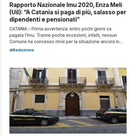
Rapporto Nazionale Imu 2020, Enza Meli
(Uil): “A Catania si paga di più, salasso per
dipendenti e pensionati”
CATANIA – Prima avvertenza: entro pochi giorni va
pagata l’Imu. Tranne poche eccezioni, infatti, nessun
Comune ha concesso rinvii per la situazione ancora in
atto nel nostro paese. Seconda avvertenza: a Catania si
di
Redazione
pagheranno mediamente 557 euro di acconto per le
seconde case, 22 euro in più rispetto al dato nazionale,
mentre a saldo ammonterà […]