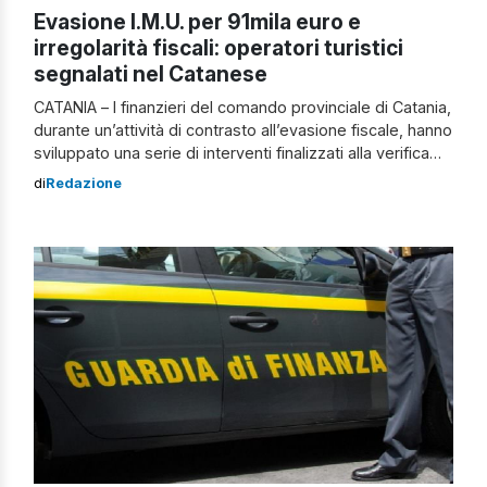
Evasione I.M.U. per 91mila euro e
irregolarità fiscali: operatori turistici
segnalati nel Catanese
CATANIA – I finanzieri del comando provinciale di Catania,
durante un’attività di contrasto all’evasione fiscale, hanno
sviluppato una serie di interventi finalizzati alla verifica
del corretto pagamento dell’I.M.U. (Imposta Municipale
di
Redazione
Propria) da parte degli operatori del settore turistico
alberghiero sugli immobili di loro proprietà. In particolare,
a seguito di un’attenta analisi dei dati catastali delle […]