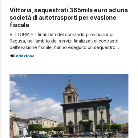
Vittoria, sequestrati 365mila euro ad una
società di autotrasporti per evasione
fiscale
VITTORIA – I finanzieri del comando provinciale di
Ragusa, nell’ambito dei servizi finalizzati al contrasto
dell’evasione fiscale, hanno eseguito un sequestro
preventivo di somme di denaro pari a 365.000 euro nei
di
Redazione
confronti di una società di Vittoria operante nel settore
dell’autotrasporto. Il sequestro è scaturito da una
complessa indagine fiscale condotta dagli investigatori
del nucleo […]