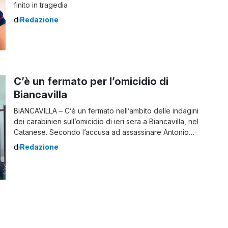
finito in tragedia
di
Redazione
C’è un fermato per l’omicidio di
Biancavilla
BIANCAVILLA – C’è un fermato nell’ambito delle indagini
dei carabinieri sull’omicidio di ieri sera a Biancavilla, nel
Catanese. Secondo l’accusa ad assassinare Antonio
Andolfi, 20 anni, sarebbe stato un conoscente con cui
di
Redazione
aveva antichi dissapori per dei contrasti sui loro
pascoli. Omicidio Biancavilla: c’è un fermato La vittima è
stata uccisa con colpi di arma […]