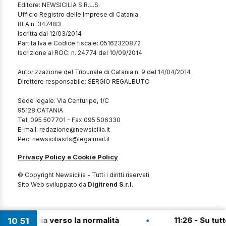
Editore: NEWSICILIA S.R.L.S.
Ufficio Registro delle Imprese di Catania
REA n. 347483
Iscritta dal 12/03/2014
Partita Iva e Codice fiscale: 05162320872
Iscrizione al ROC: n. 24774 del 10/09/2014
Autorizzazione del Tribunale di Catania n. 9 del 14/04/2014
Direttore responsabile: SERGIO REGALBUTO
Sede legale: Via Centuripe, 1/C
95128 CATANIA
Tel. 095 507701 - Fax 095 506330
E-mail: redazione@newsicilia.it
Pec: newsiciliasrls@legalmail.it
Privacy Policy e Cookie Policy
© Copyright Newsicilia - Tutti i diritti riservati
Sito Web sviluppato da
Digitrend S.r.l.
•
 Catania verso la normalità
11:26 - Su tutte le
10
:
51