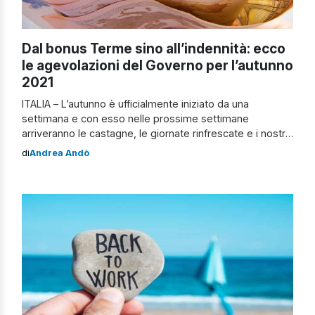
Dal bonus Terme sino all’indennità: ecco
le agevolazioni del Governo per l’autunno
2021
ITALIA – L’autunno è ufficialmente iniziato da una
settimana e con esso nelle prossime settimane
arriveranno le castagne, le giornate rinfrescate e i nostri
alberi diventeranno del classico colore
di
Andrea Andò
marrone/arancione. Ma oltre alla caduta delle foglie, al
rientro nelle scuole e gli uffici, l’autunno è anche
caratterizzato dall’arrivo di bonus e supporti da parte del
[…]