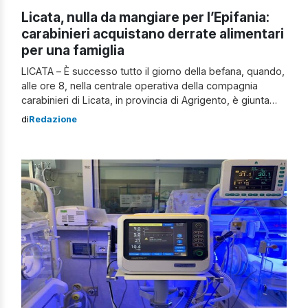
Licata, nulla da mangiare per l’Epifania:
carabinieri acquistano derrate alimentari
per una famiglia
LICATA – È successo tutto il giorno della befana, quando,
alle ore 8, nella centrale operativa della compagnia
carabinieri di Licata, in provincia di Agrigento, è giunta
una telefonata di un uomo che si presentava come un
di
Redazione
vicino di casa di una famiglia in difficoltà. L’anonimo
interlocutore ha spiegato che, all’indirizzo da lui
segnalato, vive una famiglia […]