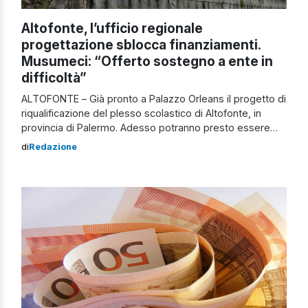
Altofonte, l’ufficio regionale
progettazione sblocca finanziamenti.
Musumeci: “Offerto sostegno a ente in
difficoltà”
ALTOFONTE – Già pronto a Palazzo Orleans il progetto di
riqualificazione del plesso scolastico di Altofonte, in
provincia di Palermo. Adesso potranno presto essere
impiegati i quasi 6 milioni di euro destinati dal Miur alla
di
Redazione
ristrutturazione, all’adeguamento sismico e
all’efficientamento energetico dell’edificio denominato
“Armaforte centrale”. Il progetto definitivo, che ora
consentirà all’amministrazione del Comune del […]