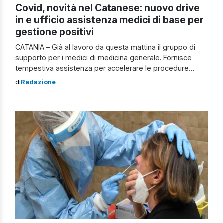
Covid, novità nel Catanese: nuovo drive
in e ufficio assistenza medici di base per
gestione positivi
CATANIA – Già al lavoro da questa mattina il gruppo di
supporto per i medici di medicina generale. Fornisce
tempestiva assistenza per accelerare le procedure
burocratiche legate a isolamento e fine isolamento dei
di
Redazione
soggetti positivi. La costituzione del nuovo ufficio,
composto da 10 persone, mira a ridurre i tempi di attesa
creando un canale di […]