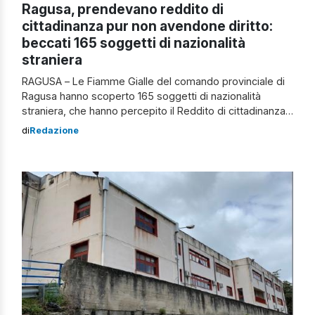
Ragusa, prendevano reddito di
cittadinanza pur non avendone diritto:
beccati 165 soggetti di nazionalità
straniera
RAGUSA – Le Fiamme Gialle del comando provinciale di
Ragusa hanno scoperto 165 soggetti di nazionalità
straniera, che hanno percepito il Reddito di cittadinanza,
pur non avendone diritto. I reparti sul territorio ibleo,
di
Redazione
grazie alla collaborazione con l’INPS, hanno avviato mirati
controlli per verificare la sussistenza dei requisiti
legittimanti per la fruizione del “reddito di […]