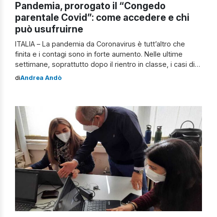
Pandemia, prorogato il “Congedo
parentale Covid”: come accedere e chi
può usufruirne
ITALIA – La pandemia da Coronavirus è tutt’altro che
finita e i contagi sono in forte aumento. Nelle ultime
settimane, soprattutto dopo il rientro in classe, i casi di
contagio o di contatto con positivo sono aumentati e per
di
Andrea Andò
i genitori diventa davvero problematico gestire lavoro e
famiglia. L’Inps, pertanto, ha deciso a inizio mese […]