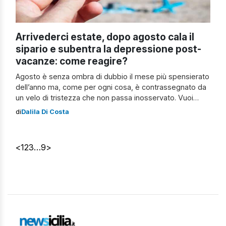
Arrivederci estate, dopo agosto cala il
sipario e subentra la depressione post-
vacanze: come reagire?
Agosto è senza ombra di dubbio il mese più spensierato
dell’anno ma, come per ogni cosa, è contrassegnato da
un velo di tristezza che non passa inosservato. Vuoi
perché si percepisce la fine della stagione più bella, vuoi
di
Dalila Di Costa
perché si avverte l’avvicinarsi dell’autunno e il ritorno alla
solita routine quotidiana, ma è proprio dopo Ferragosto
[…]
<
1
2
3
…
9
>