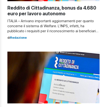
Reddito di Cittadinanza, bonus da 4.680
euro per lavoro autonomo
ITALIA – Arrivano importanti aggiornamenti per quanto
concerne il sistema di Welfare. L’INPS, infatti, ha
pubblicato i requisiti per il riconoscimento ai beneficiari
del Reddito di Cittadinanza (RdC), che avviano un’attività
di
Redazione
lavorativa autonoma o di impresa individuale o una
società cooperativa entro i primi 12 mesi di fruizione, di
un beneficio addizionale in unica soluzione […]