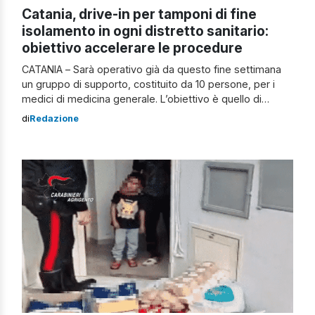
Catania, drive-in per tamponi di fine
isolamento in ogni distretto sanitario:
obiettivo accelerare le procedure
CATANIA – Sarà operativo già da questo fine settimana
un gruppo di supporto, costituito da 10 persone, per i
medici di medicina generale. L’obiettivo è quello di
fornire tempestiva assistenza per accelerare tutte le
di
Redazione
procedure burocratiche legate a isolamento e fine
quarantena dei soggetti positivi. La decisione è stata
presa nel corso di un incontro […]