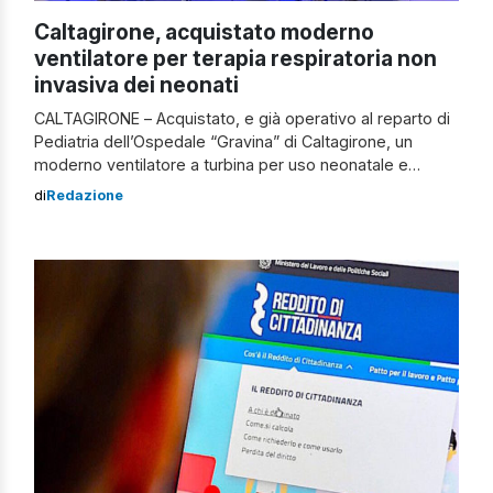
Caltagirone, acquistato moderno
ventilatore per terapia respiratoria non
invasiva dei neonati
CALTAGIRONE – Acquistato, e già operativo al reparto di
Pediatria dell’Ospedale “Gravina” di Caltagirone, un
moderno ventilatore a turbina per uso neonatale e
pediatrico. Il sistema sarà utilizzato per la ventilazione
di
Redazione
non invasiva nasale dei neonati affetti da distress
respiratorio, nati sia a termine che pretermine (dalla 34^
settimana in su), che non hanno bisogno […]