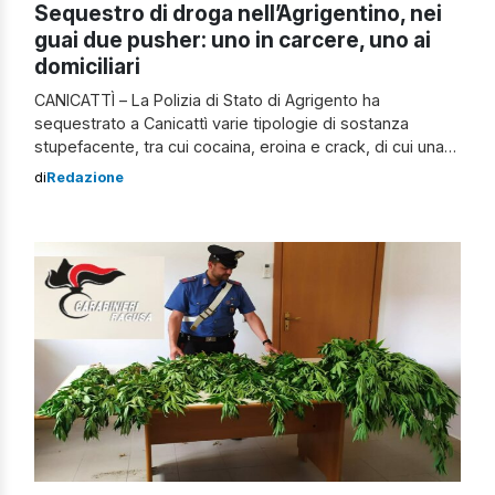
Sequestro di droga nell’Agrigentino, nei
guai due pusher: uno in carcere, uno ai
domiciliari
CANICATTÌ – La Polizia di Stato di Agrigento ha
sequestrato a Canicattì varie tipologie di sostanza
stupefacente, tra cui cocaina, eroina e crack, di cui una
parte già suddivisa in numerose dosi pronte per la
di
Redazione
cessione a terzi, insieme a denaro contante e ad altro
materiale atto al confezionamento, al taglio e alla
pesatura della […]