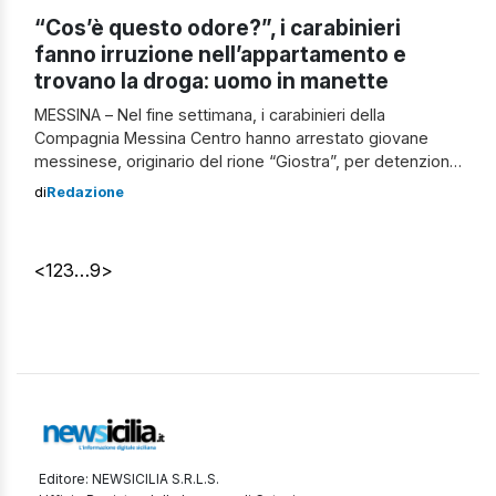
“Cos’è questo odore?”, i carabinieri
fanno irruzione nell’appartamento e
trovano la droga: uomo in manette
MESSINA – Nel fine settimana, i carabinieri della
Compagnia Messina Centro hanno arrestato giovane
messinese, originario del rione “Giostra”, per detenzione
ai fini di spaccio di sostanza stupefacente. In particolare,
di
Redazione
durante le operazioni di notifica di un atto giudiziario a
una persona, sono stati i militari della Stazione Messina
Giostra a sentire un intenso odore […]
<
1
2
3
…
9
>
Editore: NEWSICILIA S.R.L.S.