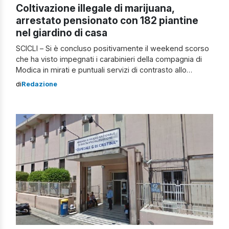
Coltivazione illegale di marijuana,
arrestato pensionato con 182 piantine
nel giardino di casa
SCICLI – Si è concluso positivamente il weekend scorso
che ha visto impegnati i carabinieri della compagnia di
Modica in mirati e puntuali servizi di contrasto allo
spaccio di sostanze stupefacenti, fenomeno che, in
di
Redazione
occasione della stagione estiva, conosce ogni anno un
considerevole inasprimento. In tale contesto operativo, i
militari della Stazione carabinieri di Donnalucata, […]