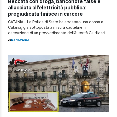
Beccata con droga, banconote false e
allacciata all’elettricità pubblica:
pregiudicata finisce in carcere
CATANIA – La Polizia di Stato ha arrestato una donna a
Catania, già sottoposta a misura cautelare, in
esecuzione di un provvedimento dell’Autorità Giudiziaria.
Nei giorni scorsi, il Commissariato Centrale, con la
di
Redazione
collaborazione del Commissariato San Cristoforo, si è
recato nell’abitazione di una donna pregiudicata agli
arresti domiciliari, per procedere all’esecuzione di una
misura cautelare […]