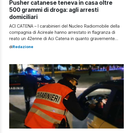
Pusher catanese teneva in casa oltre
500 grammi di droga: agli arresti
domiciliari
ACI CATENA – I carabinieri del Nucleo Radiomobile della
compagnia di Acireale hanno arrestato in flagranza di
reato un 42enne di Aci Catena in quanto gravemente
indiziato di detenzione ai fini di spaccio di sostanze
di
Redazione
stupefacenti. I militari, nell’ambito delle incessanti attività
finalizzate al contrasto all’illegalità diffusa e in particolare
allo spaccio di droga, hanno […]