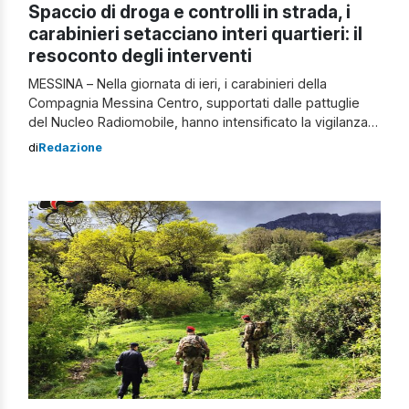
Spaccio di droga e controlli in strada, i
carabinieri setacciano interi quartieri: il
resoconto degli interventi
MESSINA – Nella giornata di ieri, i carabinieri della
Compagnia Messina Centro, supportati dalle pattuglie
del Nucleo Radiomobile, hanno intensificato la vigilanza
lungo le principali arterie stradali del capoluogo
di
Redazione
peloritano e in particolare, soprattutto durante l’orario
serale, sono stati predisposti controlli volti a contrastare
lo smercio di sostanze stupefacenti e reati predatori in
generale, con […]