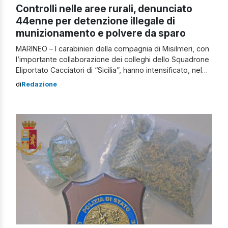
Controlli nelle aree rurali, denunciato
44enne per detenzione illegale di
munizionamento e polvere da sparo
MARINEO – I carabinieri della compagnia di Misilmeri, con
l’importante collaborazione dei colleghi dello Squadrone
Eliportato Cacciatori di “Sicilia”, hanno intensificato, nel
periodo a cavallo fra le festività, i controlli finalizzati alla
di
Redazione
repressione dei reati in materia di armi e contro il
patrimonio, nel corso dei quali si sono rese necessarie
perquisizioni in aziende, terreni […]