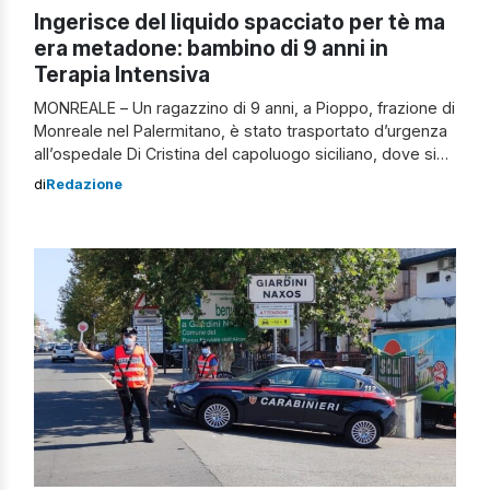
Ingerisce del liquido spacciato per tè ma
era metadone: bambino di 9 anni in
Terapia Intensiva
MONREALE – Un ragazzino di 9 anni, a Pioppo, frazione di
Monreale nel Palermitano, è stato trasportato d’urgenza
all’ospedale Di Cristina del capoluogo siciliano, dove si
trova ricoverato nel reparto di Terapia Intensiva, dopo
di
Redazione
aver ingerito del metadone. Le condizioni del giovane
paziente sarebbero gravi. Sul caso in questione sta
indagando la Procura che avrebbe […]