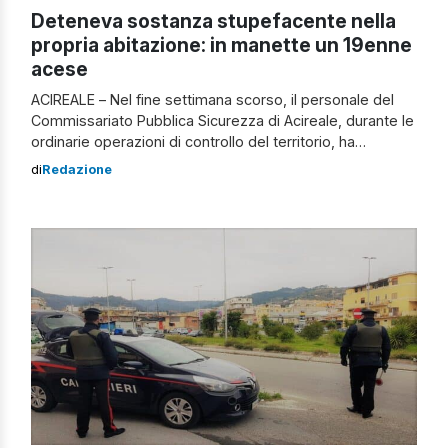
Deteneva sostanza stupefacente nella
propria abitazione: in manette un 19enne
acese
ACIREALE – Nel fine settimana scorso, il personale del
Commissariato Pubblica Sicurezza di Acireale, durante le
ordinarie operazioni di controllo del territorio, ha
arrestato, in flagranza di reato, un 19enne incensurato
di
Redazione
acese, sorpreso in piazza Chiesa, nella frazione di
Scillichenti, mentre teneva sotto la maglia una busta di
cellophane all’interno della quale erano contenuti circa
[…]