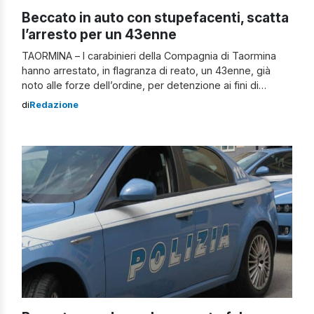
Beccato in auto con stupefacenti, scatta
l’arresto per un 43enne
TAORMINA – I carabinieri della Compagnia di Taormina
hanno arrestato, in flagranza di reato, un 43enne, già
noto alle forze dell’ordine, per detenzione ai fini di
spaccio di sostanze stupefacenti. Durante un servizio di
di
Redazione
pattuglia, i carabinieri dell’Aliquota Radiomobile della
Compagnia di Taormina, venivano insospettiti da un’auto
con a bordo due soggetti di sesso maschile […]