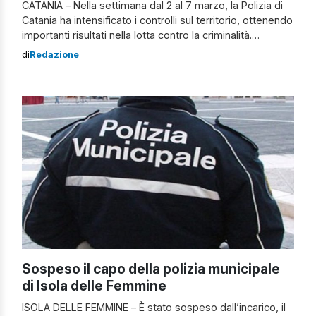
CATANIA – Nella settimana dal 2 al 7 marzo, la Polizia di
Catania ha intensificato i controlli sul territorio, ottenendo
importanti risultati nella lotta contro la criminalità.
Segnalato pregiudicato per ricettazione Durante un
di
Redazione
controllo in casa di un individuo agli arresti domiciliari in
via Spina, la Squadra Volante ha scoperto un
pregiudicato catanese di 30 anni, […]
Sospeso il capo della polizia municipale
di Isola delle Femmine
ISOLA DELLE FEMMINE – È stato sospeso dall’incarico, il