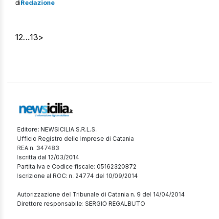
di
Redazione
Coppola nelle vicinanze di via Sangiuliano. Il
provvedimento è scaturito dall’intervento svolto lo
scorso 17 ottobre, alle ore 05,15 […]
1
2
…
13
>
Editore: NEWSICILIA S.R.L.S.
Ufficio Registro delle Imprese di Catania
REA n. 347483
Iscritta dal 12/03/2014
Partita Iva e Codice fiscale: 05162320872
Iscrizione al ROC: n. 24774 del 10/09/2014
Autorizzazione del Tribunale di Catania n. 9 del 14/04/2014
Direttore responsabile: SERGIO REGALBUTO