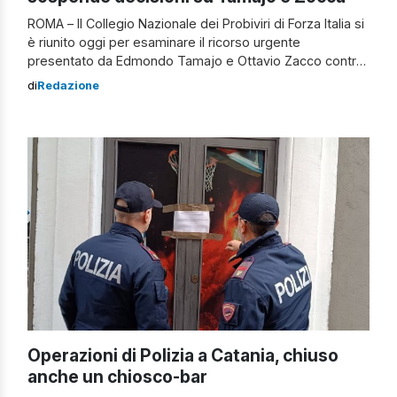
ROMA – Il Collegio Nazionale dei Probiviri di Forza Italia si
è riunito oggi per esaminare il ricorso urgente
presentato da Edmondo Tamajo e Ottavio Zacco contro
la decisione di sospenderli per 20 giorni. Il Collegio ha
di
Redazione
ritenuto necessario un esame più approfondito dei
motivi di impugnazione, decidendo quindi di sospendere
con effetto immediato l’efficacia […]
Operazioni di Polizia a Catania, chiuso
anche un chiosco-bar