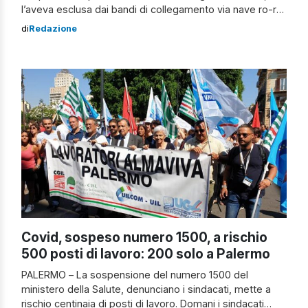
l’aveva esclusa dai bandi di collegamento via nave ro-ro,
è stata respinta dal Tar per la Sicilia, sezione di Catania.
di
Redazione
La società aveva presentato l’unica proposta pervenuta,
ma questa non rispettava i requisiti del bando di gara in
quanto […]
Covid, sospeso numero 1500, a rischio
500 posti di lavoro: 200 solo a Palermo
PALERMO – La sospensione del numero 1500 del
ministero della Salute, denunciano i sindacati, mette a
rischio centinaia di posti di lavoro. Domani i sindacati