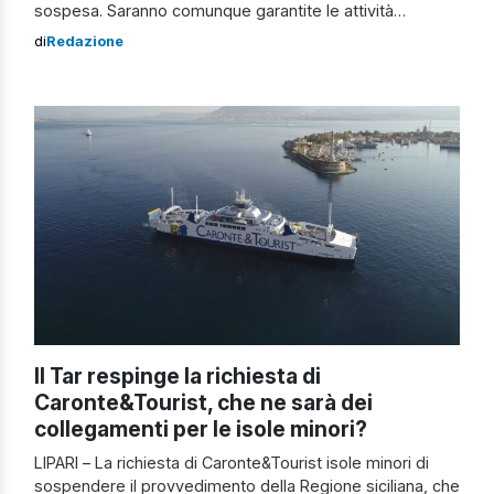
sospesa. Saranno comunque garantite le attività
ambulatoriali specialistiche. La decisione è stata presa a
di
Redazione
causa della grave carenza attuale di ginecologi e ha
l’unico scopo di assicurare i necessari standard operativi
e di sicurezza del servizio. Da ieri […]
Il Tar respinge la richiesta di
Caronte&Tourist, che ne sarà dei
collegamenti per le isole minori?
LIPARI – La richiesta di Caronte&Tourist isole minori di
sospendere il provvedimento della Regione siciliana, che