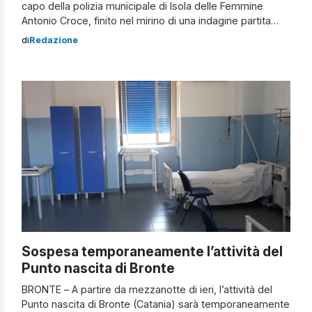
capo della polizia municipale di Isola delle Femmine
Antonio Croce, finito nel mirino di una indagine partita
dalle Autorità Giudiziarie. Sospensione dell’incarico per
di
Redazione
Antonio Croce Croce è stato accusato di aver utilizzato
impropriamente le auto del dipartimento per scopi
personali. Inoltre, avrebbe falsamente dichiarato di
essere […]
Sospesa temporaneamente l’attività del
Punto nascita di Bronte
BRONTE – A partire da mezzanotte di ieri, l’attività del
Punto nascita di Bronte (Catania) sarà temporaneamente