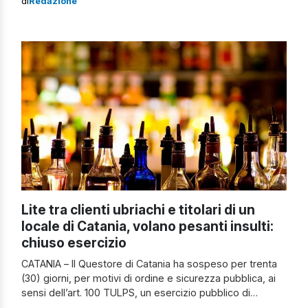
di
Redazione
celebrazione dei funerali del concittadino Gaetano
Alessandro, deceduto lo scorso sabato. L’ordinanza è
stata disposta in segno di cordoglio, rispetto e
commossa partecipazione […]
Lite tra clienti ubriachi e titolari di un
locale di Catania, volano pesanti insulti:
chiuso esercizio
CATANIA – Il Questore di Catania ha sospeso per trenta
(30) giorni, per motivi di ordine e sicurezza pubblica, ai
sensi dell’art. 100 TULPS, un esercizio pubblico di
somministrazione di alimenti e bevande, sito in via