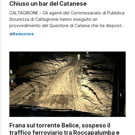
Chiuso un bar del Catanese
CALTAGIRONE – Gli agenti del Commissariato di Pubblica
Sicurezza di Caltagirone hanno eseguito un
provvedimento del Questore di Catania che ha disposto
la sospensione temporanea dell’attività di un bar situato
di
Redazione
nel centro della città, in applicazione dell’art. 100 del
Testo Unico delle Leggi di Pubblica Sicurezza (TULPS).
Ritrovo di pregiudicati Grazie a una serie di […]
Frana sul torrente Belice, sospeso il
traffico ferroviario tra Roccapalumba e