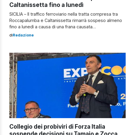
Caltanissetta fino a lunedì
SICILIA – Il traffico ferroviario nella tratta compresa tra
Roccapalumba e Caltanissetta rimarrà sospeso almeno
fino a lunedì a causa di una frana causata
dall’esondazione del torrente Belice. Frana sul torrente
di
Redazione
Belice L’incidente è avvenuto tra i comuni di Villalba e
Marianopoli, compromettendo gravemente la linea
ferrata. Attualmente, i tecnici di Rete Ferroviaria Italiana
(RFI) […]
Collegio dei probiviri di Forza Italia
sospende decisioni su Tamajo e Zocca