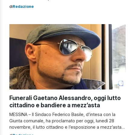
saranno all’incontro al ministero della Salute. A rischio ci
di
Redazione
sono 500 lavoratori Almaviva contact impegnati nei siti
produttivi di Palermo, Catania, Rende, Napoli e Milano.
Nel capoluogo siciliano sono circa […]
Funerali Gaetano Alessandro, oggi lutto
cittadino e bandiere a mezz’asta
MESSINA – Il Sindaco Federico Basile, d’intesa con la
Giunta comunale, ha proclamato per oggi, lunedì 28
novembre, il lutto cittadino e l’esposizione a mezz’asta
delle bandiere del Palazzo municipale per la