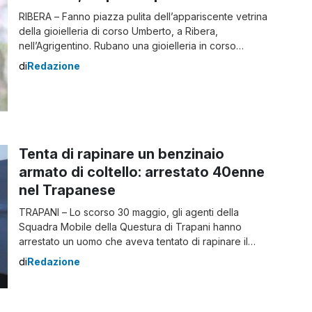
RIBERA – Fanno piazza pulita dell’appariscente vetrina
della gioielleria di corso Umberto, a Ribera,
nell’Agrigentino. Rubano una gioielleria in corso
Umberto Il furto messo a segno, durante la notte fra
di
Redazione
giovedì e venerdì, ha provocato un danno di circa
5.500 euro ai titolari dell’esercizio commerciale.
Probabilmente più persone, durante la notte, hanno
fatto un foro […]
Tenta di rapinare un benzinaio
armato di coltello: arrestato 40enne
nel Trapanese
TRAPANI – Lo scorso 30 maggio, gli agenti della
Squadra Mobile della Questura di Trapani hanno
arrestato un uomo che aveva tentato di rapinare il
gestore di una pompa di benzina nel centro di Trapani.
di
Redazione
L’arresto è stato effettuato in ottemperanza a
un’ordinanza di custodia cautelare in carcere emessa
dal gip di Trapani, su richiesta […]