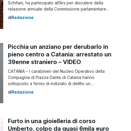
Schifani, ha partecipato all’Ars per discutere della
relazione annuale della Commissione parlamentare
antimafia siciliana. Schifani ha evidenziato l’importanza
di
Redazione
della cooperazione politica nel contrasto alla criminalità
organizzata, sottolineando che divisioni in questo
ambito avvantaggerebbero solo le attività mafiose. Ha
espresso apprezzamento per l’analisi presentata dalla
Picchia un anziano per derubarlo in
Commissione e ha promesso […]
pieno centro a Catania: arrestato un
39enne straniero – VIDEO
CATANIA – I carabinieri del Nucleo Operativo della
Compagnia di Piazza Dante di Catania hanno
sottoposto a fermo di indiziato di delitto un
pregiudicato straniero di 39 anni senza fissa dimora,
di
Redazione
per tentata rapina aggravata ai danni di un pensionato
ottantaduenne. L’aggressione in pieno centro In
particolare, l’aggressione all’anziano è avvenuta verso
le ore 5:30 […]
Furto in una gioielleria di corso
Umberto, colpo da quasi 6mila euro