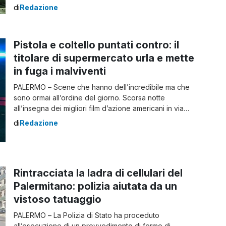
supporto dell’Arma territoriale, hanno effettuato dei
di
Redazione
controlli in alcune attività di ristorazione, bar e
gelaterie, della nota località turistica della frazione di
Marzamemi del comune di Pachino, al fine di prevenire
Pistola e coltello puntati contro: il
[…]
titolare di supermercato urla e mette
in fuga i malviventi
PALERMO – Scene che hanno dell’incredibile ma che
sono ormai all’ordine del giorno. Scorsa notte
all’insegna dei migliori film d’azione americani in via
Oreto, nel capoluogo siciliano di Palermo, dove due
di
Redazione
rapinatori sono entrati in supermercato e hanno puntato
la pistola e il coltello al titolare. L’uomo non si è
intimorito e ha iniziato a […]
Rintracciata la ladra di cellulari del
Palermitano: polizia aiutata da un
vistoso tatuaggio
PALERMO – La Polizia di Stato ha proceduto
all’esecuzione di un provvedimento di fermo di