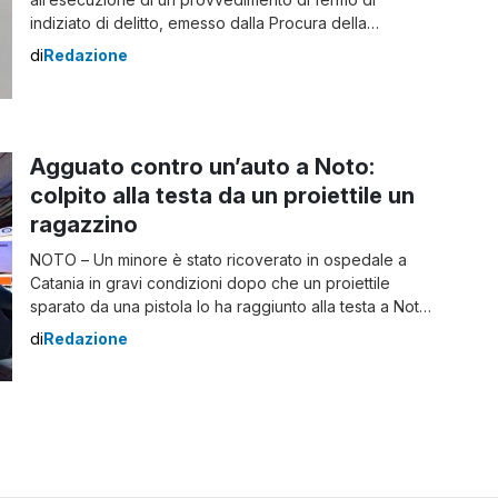
indiziato di delitto, emesso dalla Procura della
Repubblica di Palermo, nei confronti di una cittadina
di
Redazione
palermitana di 27 anni, accusata di aver commesso una
incredibile serie di furti, prevalentemente di cellulari,
all’interno di esercizi commerciali cittadini. La donna era
divenuta […]
Agguato contro un’auto a Noto:
colpito alla testa da un proiettile un
ragazzino
NOTO – Un minore è stato ricoverato in ospedale a
Catania in gravi condizioni dopo che un proiettile
sparato da una pistola lo ha raggiunto alla testa a Noto
(Siracusa). Secondo una prima ricostruzione delle
di
Redazione
forze dell’ordine, il giovane si trovava in auto, in
compagnia di familiari, quando è stato colpito da un
proiettile sparato […]