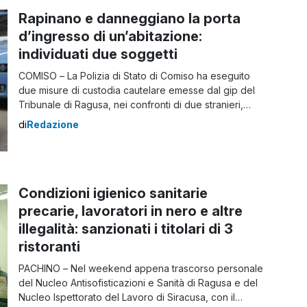
Rapinano e danneggiano la porta
d’ingresso di un’abitazione:
individuati due soggetti
COMISO – La Polizia di Stato di Comiso ha eseguito
due misure di custodia cautelare emesse dal gip del
Tribunale di Ragusa, nei confronti di due stranieri,
residenti da tempo a Comiso, autori di una rapina in
di
Redazione
danno di un ignaro cittadino e subito dopo di una
aggressione con spranghe e mazze a danno di […]
Condizioni igienico sanitarie
precarie, lavoratori in nero e altre
illegalità: sanzionati i titolari di 3
ristoranti
PACHINO – Nel weekend appena trascorso personale
del Nucleo Antisofisticazioni e Sanità di Ragusa e del
Nucleo Ispettorato del Lavoro di Siracusa, con il