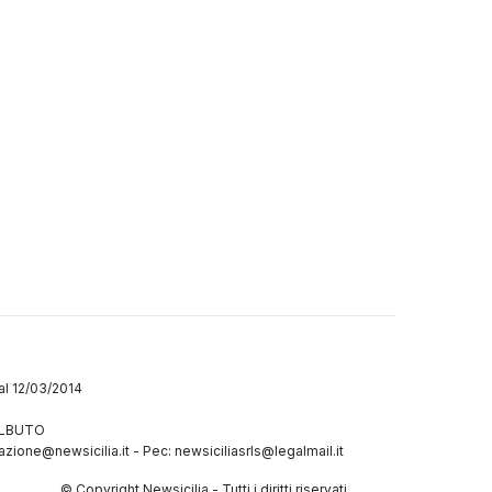
dal 12/03/2014
GALBUTO
azione@newsicilia.it
-
Pec: newsiciliasrls@legalmail.it
© Copyright Newsicilia - Tutti i diritti riservati