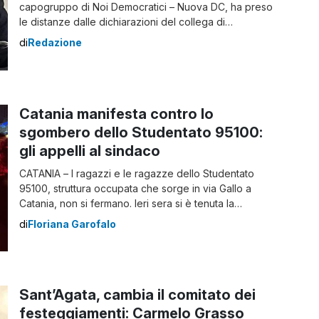
capogruppo di Noi Democratici – Nuova DC, ha preso
le distanze dalle dichiarazioni del collega di
opposizione Maurizio Caserta, che – in un suo
di
Redazione
comunicato stampa – avrebbe dato una lettura
“fuorviante dello scenario politico all’interno del
Consiglio comunale“. Cos’è successo in aula Nel
comunicato di Caserta, il […]
Catania manifesta contro lo
sgombero dello Studentato 95100:
gli appelli al sindaco
CATANIA – I ragazzi e le ragazze dello Studentato
95100, struttura occupata che sorge in via Gallo a
Catania, non si fermano. Ieri sera si è tenuta la
manifestazione alle ore 19, che è partita da Villa Bellini
di
Floriana Garofalo
fino ad arrivare a piazza Duomo. ” Questo non è il
corteo per dire poverini ci hanno […]
Sant’Agata, cambia il comitato dei
festeggiamenti: Carmelo Grasso