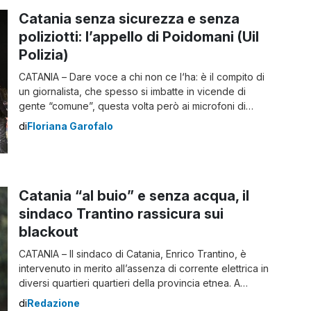
calorosamente dalla Dirigente scolastica, prof.ssa
Catania senza sicurezza e senza
Concetta Manola e […]
poliziotti: l’appello di Poidomani (Uil
Polizia)
CATANIA – Dare voce a chi non ce l‘ha: è il compito di
un giornalista, che spesso si imbatte in vicende di
gente “comune”, questa volta però ai microfoni di
NewSicilia non c’è un cittadino “qualunque”, ma il
di
Floriana Garofalo
segretario generale della Uil Polizia di Catania, Alessio
Poidomani. I riflettori li puntiamo sul caso di cronica […]
Catania “al buio” e senza acqua, il
sindaco Trantino rassicura sui
blackout
CATANIA – Il sindaco di Catania, Enrico Trantino, è
intervenuto in merito all’assenza di corrente elettrica in
diversi quartieri quartieri della provincia etnea. A
risentirne, oltre ai cittadini rimasti “al buio”, sono i
di
Redazione