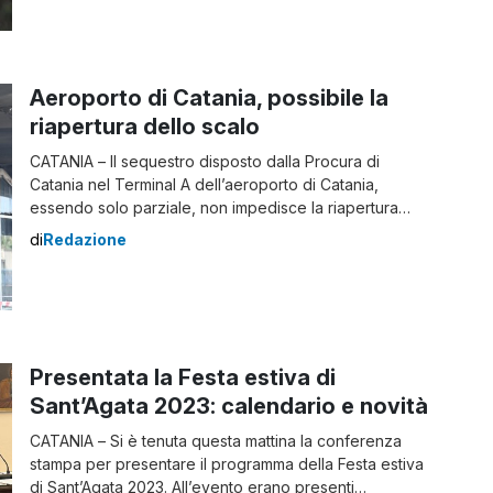
negozi e gli ospedali che stanno dovendo fare una
selezione degli interventi più urgenti da eseguire. I
blackout che da qualche giorno stanno […]
Aeroporto di Catania, possibile la
riapertura dello scalo
CATANIA – Il sequestro disposto dalla Procura di
Catania nel Terminal A dell’aeroporto di Catania,
essendo solo parziale, non impedisce la riapertura
dello scalo. Lo ha dichiarato il procuratore Carmelo
di
Redazione
Zuccaro che ha aperto un’inchiesta sul rogo contro
ignoti. Il provvedimento adottato è di natura probatoria.
È finalizzato a evitare qualsiasi alterazione dei luoghi, in
[…]
Presentata la Festa estiva di
Sant’Agata 2023: calendario e novità
CATANIA – Si è tenuta questa mattina la conferenza
stampa per presentare il programma della Festa estiva
di Sant’Agata 2023. All’evento erano presenti