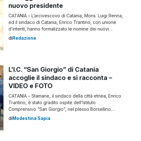
nuovo presidente
CATANIA – L’arcivescovo di Catania, Mons. Luigi Renna,
ed il sindaco di Catania, Enrico Trantino, con unione
d’intenti, hanno formalizzato le nomine dei nuovi
componenti del Comitato per la Festa di Sant’Agata
di
Redazione
della Città di Catania, consegnando loro una festa
arricchita di tanti elementi che ormai la caratterizzano. Il
nuovo Comitato risulta così composto: Dott. Carmelo
[…]
L’I.C. “San Giorgio” di Catania
accoglie il sindaco e si racconta –
VIDEO e FOTO
CATANIA – Stamane, il sindaco della città etnea, Enrico
Trantino, è stato gradito ospite dell’Istituto
Comprensivo “San Giorgio”, nel plesso Borsellino.
Accompagnato da Andrea Guzzardi, assessore alla
di
Modestina Sapia
Pubblica istruzione, Edilizia scolastica, Agricoltura,
Pesca e politica del mare, e da Francesco Valenti,
presidente VI Municipalità, è stato accolto