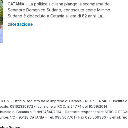
CATANIA – La politica siciliana piange la scomparsa del
Senatore Domenico Sudano, conosciuto come Mimmo.
Sudano è deceduto a Catania all’età di 82 anni. La
carriera politica di Mimmo Sudano Domenico Sudano
di
Redazione
ha avuto una carriera politica di rilievo. In passato è
stato eletto consigliere comunale a Catania,
rappresentando le insegne scudocrociate della Dc. Ha
[…]
.R.L.S.
-
Ufficio Registro delle Imprese di Catania
-
REA n. 347483
-
Iscritta 
fiscale: 05162320872
-
Iscrizione al ROC: n. 24774 del 10/09/2014
ibunale di Catania n. 9 del 14/04/2014
-
Direttore responsabile: SERGIO RE
uripe, 1/C
-
95128 CATANIA
-
Tel. 095 507701 - Fax 095 506330
-
E-mail: red
okie Policy