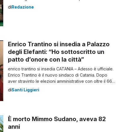
l’arcivescovo di Catania, Mons. Luigi Renna, il parroco
di
Redazione
della Basilica Cattedrale, Mons. Barbaro Scionti, e la
presidente del Comitato per la Festa di Sant’Agata,
Mariella Gennarino. Il sindaco di Catania, Enrico
Trantino, […]
Enrico Trantino si insedia a Palazzo
degli Elefanti: “Ho sottoscritto un
patto d’onore con la città”
enrico trantino si insedia CATANIA – Adesso è ufficiale.
Enrico Trantino è il nuovo sindaco di Catania. Dopo
aver stravinto le elezioni amministrative con oltre il 66%
di preferenze, l’avvocato si è recato questo
di
Santi Liggieri
pomeriggio a Palazzo degli Elefanti per insediarsi e
prendere possesso di quello che sarà il suo ufficio nei
prossimi cinque anni. […]
È morto Mimmo Sudano, aveva 82
anni