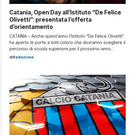
Catania, Open Day all’Istituto “De Felice
Olivetti”: presentata l’offerta
d’orientamento
CATANIA – Anche quest’anno l’Istituto “De Felice Olivetti”
ha aperto le porte a tutti coloro che dovranno scegliere il
percorso di scuola superiore per il prossimo anno
scolastico, fornendo loro un servizio di orientamento
di
Redazione
completo, che va dalla visita della scuola alla
presentazione dell’offerta formativa, alle attività di
laboratorio online e alla testimonianza diretta di […]