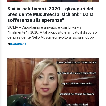
Sicilia, salutiamo il 2020… gli auguri del
presidente Musumeci ai siciliani: “Dalla
sofferenza alla speranza”
SICILIA – Capodanno è arrivato, e con lui va via
“finalmente” il 2020. A tal proposito è arrivato il discorso
del presidente Nello Musumeci rivolto ai siciliani, dopo un
anno difficile. Il Covid lascerà il segno, ecco le parole del
di
Redazione
governatore siciliano con l’augurio che questo 2021 che
sta per arrivare sia migliore del 2020. […]