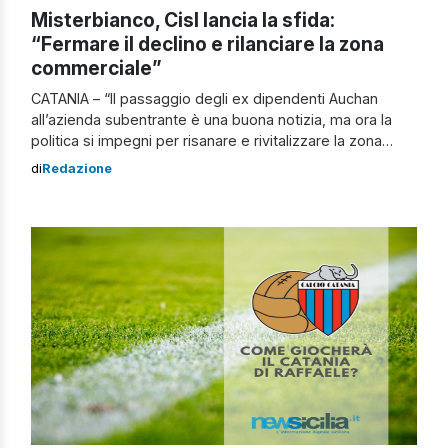
Misterbianco, Cisl lancia la sfida:
“Fermare il declino e rilanciare la zona
commerciale”
CATANIA – “Il passaggio degli ex dipendenti Auchan
all’azienda subentrante è una buona notizia, ma ora la
politica si impegni per risanare e rivitalizzare la zona
commerciale misterbianchese. Misterbianco ha bisogno
di
Redazione
di politiche di coesione territoriale e sociale. Occorre
ridare vita all’area commerciale, contrastare con il
concorso di tutta la società civile la spaventosa
desertificazione […]