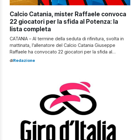
Calcio Catania, mister Raffaele convoca
22 giocatori per la sfida al Potenza: la
lista completa
CATANIA – Al termine della seduta di rifinitura, svolta in
mattinata, l’allenatore del Calcio Catania Giuseppe
Raffaele ha convocato 22 giocatori per la sfida al
Potenza, in programma domenica 20 dicembre alle 15
di
Redazione
allo stadio “Alfredo Viviani” e valevole per la sedicesima
giornata del girone C del campionato Serie C 2020/21.
Cinque sono gli atleti […]