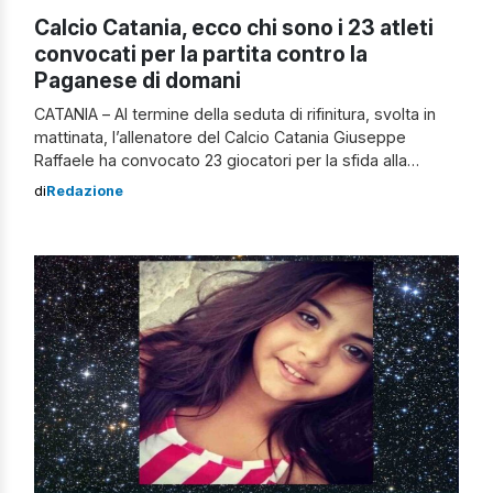
Calcio Catania, ecco chi sono i 23 atleti
convocati per la partita contro la
Paganese di domani
CATANIA – Al termine della seduta di rifinitura, svolta in
mattinata, l’allenatore del Calcio Catania Giuseppe
Raffaele ha convocato 23 giocatori per la sfida alla
Paganese, in programma domani alle 15 allo stadio
di
Redazione
“Marcello Torre” e valevole per la ventesima giornata,
prima di ritorno, del Girone C del campionato di Serie C
2020/21. Sono indisponibili […]