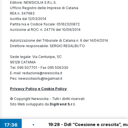
Editore: NEWSICILIA S.R.L.S.
Ufficio Registro delle Imprese di Catania
REA n. 347483
Iscritta dal 12/03/2014
Partita Iva e Codice fiscale: 05162320872
Iscrizione al ROC: n. 24774 del 10/09/2014
Autorizzazione del Tribunale di Catania n. 9 del 14/04/2014
Direttore responsabile: SERGIO REGALBUTO
Sede legale: Via Centuripe, 1/C
95128 CATANIA
Tel. 095 507701 - Fax 095 506330
E-mail: redazione@newsicilia.it
Pec: newsiciliasrls@legalmail.it
Privacy Policy e Cookie Policy
© Copyright Newsicilia - Tutti i diritti riservati
Sito Web sviluppato da
Digitrend S.r.l.
•
19:28 - Ddl “Coesione e crescita”, manovra da ol
17
36