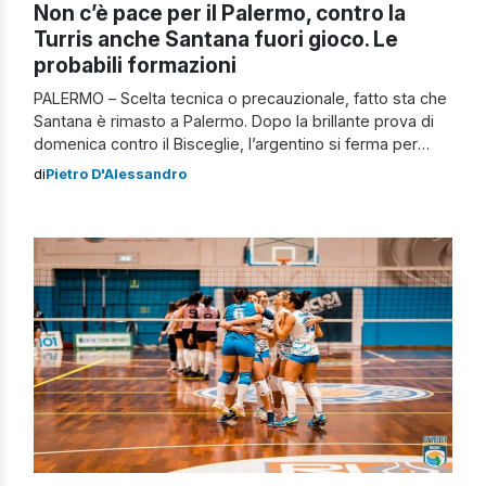
Non c’è pace per il Palermo, contro la
Turris anche Santana fuori gioco. Le
probabili formazioni
PALERMO – Scelta tecnica o precauzionale, fatto sta che
Santana è rimasto a Palermo. Dopo la brillante prova di
domenica contro il Bisceglie, l’argentino si ferma per
piccoli fastidi fisici e perché per lui gli impegni ravvicinati
di
Pietro D'Alessandro
sono un rischio, così come è un rischio il campo sintetico
di Torre del Greco. E allora insieme […]