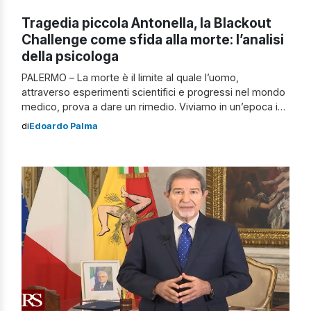
Tragedia piccola Antonella, la Blackout
Challenge come sfida alla morte: l’analisi
della psicologa
PALERMO – La morte è il limite al quale l’uomo,
attraverso esperimenti scientifici e progressi nel mondo
medico, prova a dare un rimedio. Viviamo in un’epoca in
cui il concetto di sopravvivere, forse, supera quello del
di
Edoardo Palma
vivere. La morte ormai non viene vista più come la
semplice fine della vita, come un “traguardo” inevitabile
che […]