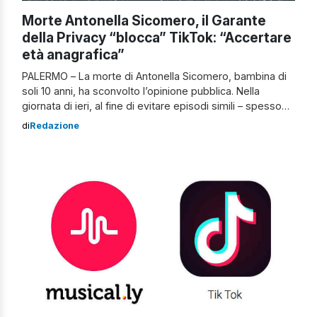
Morte Antonella Sicomero, il Garante
della Privacy “blocca” TikTok: “Accertare
età anagrafica”
PALERMO – La morte di Antonella Sicomero, bambina di
soli 10 anni, ha sconvolto l’opinione pubblica. Nella
giornata di ieri, al fine di evitare episodi simili – spesso
dovuti all’innocenza dell’età -, il Garante della Privacy ha
di
Redazione
bloccato fino al prossimo 15 febbraio l’utilizzo di TikTok
per chi non conferma “con sicurezza l’età anagrafica”.
Antonella, figlia […]