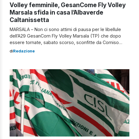
Volley femminile, GesanCome Fly Volley
Marsala sfida in casa l’Albaverde
Caltanissetta
MARSALA – Non ci sono attimi di pausa per le libellule
dell’A29 GesanCom Fly Volley Marsala (TP) che dopo
essere tornate, sabato scorso, sconfitte da Comiso
(RG), casa dell’Ardens, hanno affrontato una settimana
di
Redazione
intensa di preparazione alla quarta giornata del
campionato di B2 nazionale femminile di Volley girone
N/2. Al Panathletico, sabato 13 febbraio alle […]