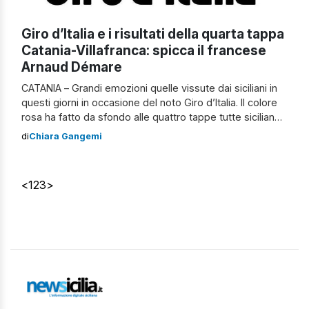
Giro d’Italia e i risultati della quarta tappa
Catania-Villafranca: spicca il francese
Arnaud Démare
CATANIA – Grandi emozioni quelle vissute dai siciliani in
questi giorni in occasione del noto Giro d’Italia. Il colore
rosa ha fatto da sfondo alle quattro tappe tutte siciliane,
che hanno visto i ciclisti impegnati nell’attraversamento
di
Chiara Gangemi
dell’isola. Dopo la prima tappa a Palermo con la vittoria
del campione del mondo Filippo Ganna, e la seconda ad
[…]
<
1
2
3
>