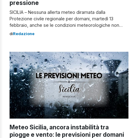
pressione
SICILIA – Nessuna allerta meteo diramata dalla
Protezione civile regionale per domani, martedì 13
febbraio, anche se le condizioni meteorologiche non
saranno delle migliori. In tutta la Regione, infatti,
di
Redazione
potrebbero abbattersi piogge, strascichi del maltempo
del weekend appena andato via. Clicca qui per visionare
e scaricare il bollettino meteo della Protezione civile
regionale Meteo Sicilia, […]
Meteo Sicilia, ancora instabilità tra
piogge e vento: le previsioni per domani