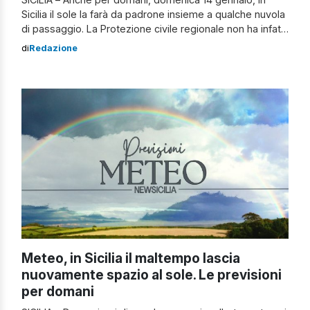
Sicilia il sole la farà da padrone insieme a qualche nuvola
di passaggio. La Protezione civile regionale non ha infatti
diramato alcuna allerta meteo. Clicca qui per il bollettino
di
Redazione
Le previsioni meteo per domani in Sicilia Gli esperti di 3B
Meteo comunicano che per la giornata […]
Meteo, in Sicilia il maltempo lascia
nuovamente spazio al sole. Le previsioni
per domani