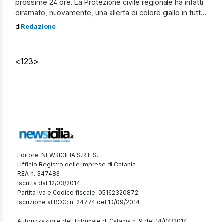
prossime 24 ore. La Protezione civile regionale ha infatti
diramato, nuovamente, una allerta di colore giallo in tutta
l’Isola. Clicca qui per le previsioni meteo per domani,
di
Redazione
giovedì 11 gennaio Per domani, alcuni Comuni siciliani,
hanno deciso di correre ai ripari e di chiudere le […]
<
1
2
3
>
Editore: NEWSICILIA S.R.L.S.
Ufficio Registro delle Imprese di Catania
REA n. 347483
Iscritta dal 12/03/2014
Partita Iva e Codice fiscale: 05162320872
Iscrizione al ROC: n. 24774 del 10/09/2014
Autorizzazione del Tribunale di Catania n. 9 del 14/04/2014