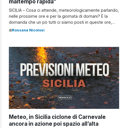
maltempo rapida”
SICILIA – Cosa ci attende, meteorologicamente parlando,
nelle prossime ore e per la giornata di domani? È la
domanda che un pò tutti ci siamo posti in queste ore,
quando da ieri la Protezione civile regionale ha diramato
di
Rossana Nicolosi
un bollettino di allerta gialla per tutta la Sicilia. Per capire
come si concluderà la giornata di […]
Meteo, in Sicilia ciclone di Carnevale
ancora in azione poi spazio all’alta