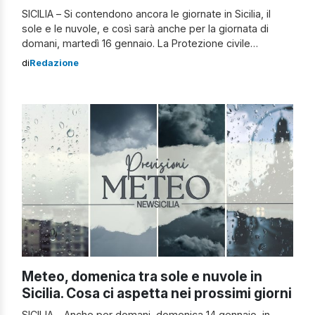
SICILIA – Si contendono ancora le giornate in Sicilia, il
sole e le nuvole, e così sarà anche per la giornata di
domani, martedì 16 gennaio. La Protezione civile
regionale non ha diramato alcuna allerta meteo anche se
di
Redazione
si evidenziano probabili precipitazioni su tutte le
province. Clicca qui per visionare il bollettino meteo Le
previsioni […]
Meteo, domenica tra sole e nuvole in
Sicilia. Cosa ci aspetta nei prossimi giorni
SICILIA – Anche per domani, domenica 14 gennaio, in