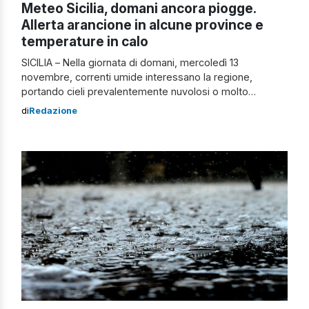
Meteo Sicilia, domani ancora piogge.
Allerta arancione in alcune province e
temperature in calo
SICILIA – Nella giornata di domani, mercoledì 13
novembre, correnti umide interessano la regione,
portando cieli prevalentemente nuvolosi o molto
nuvolosi, con piogge e rovesci anche a carattere di
di
Redazione
temporali. La Protezione civile regionale ha diramato una
allerta gialla e arancione in alcune zone dell’Isola. Diversi i
sindaci che hanno deciso di chiudere le scuole […]