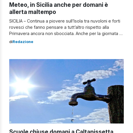
Meteo, in Sicilia anche per domani è
allerta maltempo
SICILIA – Continua a piovere sull’Isola tra nuvoloni e forti
rovesci che fanno pensare a tutt’altro rispetto alla
Primavera ancora non sbocciata. Anche per la giornata di
domani, giovedì 9 maggio, è previsto tempo instabile su
di
Redazione
tutta la Regione coperta ancora dal grigio. Per domani la
Protezione civile regionale ha diramato una allerta meteo
gialla solo […]
Scuole chiuse domani a Caltanissetta