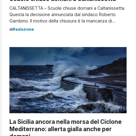
CALTANISSETTA – Scuole chiuse domani a Caltanissetta.
Questa la decisione annunciata dal sindaco Roberto
Gambino. Il motivo della chiusura è la mancanza di
acqua, dovuta a un guasto alla conduttura idrica che
di
Redazione
però sarebbe già in fase di riparazione. Cosa si sa
sull’emergenza acqua Il Prefetto ha convocato, su
richiesta del primo cittadino, un tavolo tecnico […]
La Sicilia ancora nella morsa del Ciclone
Mediterrano: allerta gialla anche per