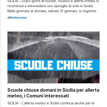
SICILIA – Dopo giorni di nuvole, rovesci e allerta meteo si
ricomincia a intravedere uno spiraglio di sole in Sicilia.
Nella giornata di domani, sabato 13 gennaio, si registrerà
un miglioramento delle condizioni meteo. I rovesci non
di
Redazione
spariranno del tutto, bensì continueranno a interessare la
zona settentrionale dell’Isola. La Protezione civile
regionale non ha diramato alcuna […]
Scuole chiuse domani in Sicilia per allerta
meteo, i Comuni interessati
SICILIA – L’allerta meteo in Sicilia continua anche per le