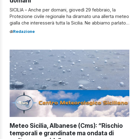
domani
SICILIA – Anche per domani, giovedì 29 febbraio, la
Protezione civile regionale ha diramato una allerta meteo
gialla che interesserà tutta la Sicilia. Ne abbiamo parlato
anche con l’esperto del Cms (Centro meteorologico
di
Redazione
siciliano) Stefano Albanese (qui l’intervista). Clicca qui
per visionare il bollettino meteo Le previsioni meteo in
Sicilia per domani Secondo gli esperti […]
Meteo Sicilia, Albanese (Cms): “Rischio
temporali e grandinate ma ondata di