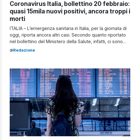
Coronavirus Italia, bollettino 20 febbraio:
quasi 15mila nuovi positivi, ancora troppi i
morti
ITALIA – L’emergenza sanitaria in Italia, per la giornata di
oggi, riporta ancora altri casi. Secondo quanto riportato
nel bollettino del Ministero della Salute, infatti, ci sono
14.931 nuovi positivi. Il totale, così, arriva a 2.795.796.
di
Redazione
Gli attualmente positivi sono 384.623 con un incremento
di 2.175 unità. Un dato rassicurante è quello
dei guariti/dimessi che, solo oggi, sono 12.488 per un
totale di 2.315.687 […]