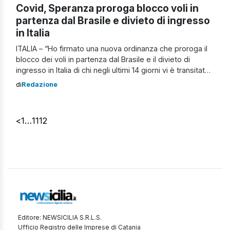
Covid, Speranza proroga blocco voli in
partenza dal Brasile e divieto di ingresso
in Italia
ITALIA – “Ho firmato una nuova ordinanza che proroga il
blocco dei voli in partenza dal Brasile e il divieto di
ingresso in Italia di chi negli ultimi 14 giorni vi è transitato.
Manteniamo l’approccio della massima prudenza mentre
di
Redazione
i nostri scienziati continuano a studiare le varianti Covid“.
Così il ministro della Salute Roberto Speranza, […]
<
1
…
11
12
Editore: NEWSICILIA S.R.L.S.
Ufficio Registro delle Imprese di Catania