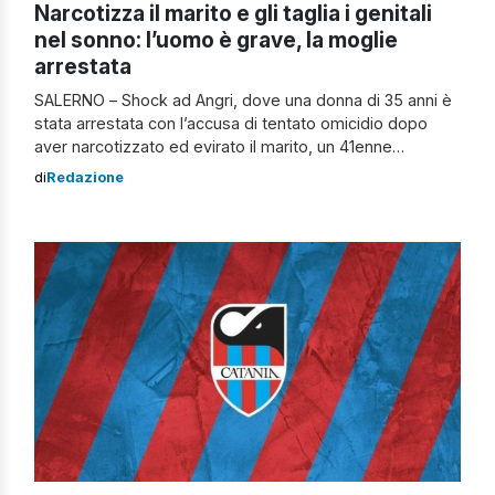
Narcotizza il marito e gli taglia i genitali
nel sonno: l’uomo è grave, la moglie
arrestata
SALERNO – Shock ad Angri, dove una donna di 35 anni è
stata arrestata con l’accusa di tentato omicidio dopo
aver narcotizzato ed evirato il marito, un 41enne
attualmente ricoverato in condizioni serie. La
di
Redazione
ricostruzione dei fatti Secondo una prima ricostruzione
degli investigatori, l’uomo avrebbe accusato una forte
sonnolenza durante il pranzo del Primo Maggio. Il […]