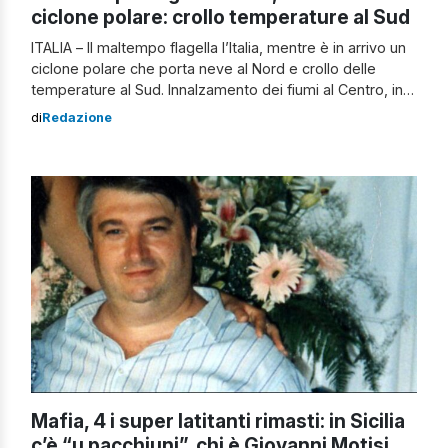
ciclone polare: crollo temperature al Sud
ITALIA – Il maltempo flagella l’Italia, mentre è in arrivo un
ciclone polare che porta neve al Nord e crollo delle
temperature al Sud. Innalzamento dei fiumi al Centro, in
Toscana e al Lazio. Ieri mareggiata sul litorale romano e
di
Redazione
banchine del Tevere chiuse a Roma, dove due clochard
sono morti. Tromba d’aria invece a Valmontone: […]
Mafia, 4 i super latitanti rimasti: in Sicilia
c’è “u pacchiuni”, chi è Giovanni Motisi