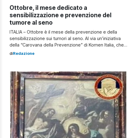
Ottobre, il mese dedicato a
sensibilizzazione e prevenzione del
tumore al seno
ITALIA – Ottobre è il mese della prevenzione e della
sensibilizzazione sui tumori al seno. Al via un’iniziativa
della “Carovana della Prevenzione” di Komen Italia, che
con sette unità mobili ad alta tecnologia, farà 77 tappe in
di
Redazione
tutto il nostro Paese, da Sud a Nord, toccando 36 città
italiane. L’iniziativa La “Race for the cure“, […]