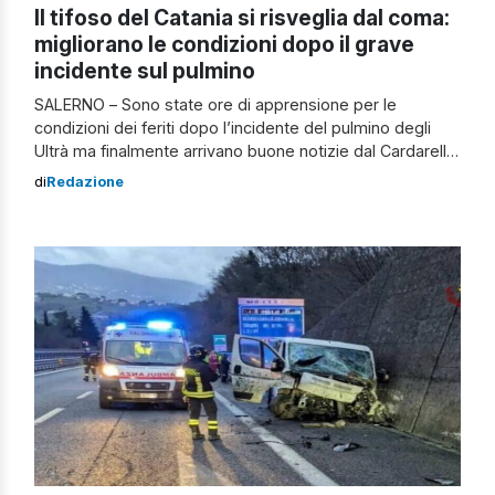
Il tifoso del Catania si risveglia dal coma:
migliorano le condizioni dopo il grave
incidente sul pulmino
SALERNO – Sono state ore di apprensione per le
condizioni dei feriti dopo l’incidente del pulmino degli
Ultrà ma finalmente arrivano buone notizie dal Cardarelli
di Napoli: si è finalmente risvegliato dal coma
di
Redazione
farmacologico il 46enne tifoso del Catania, rimasto
gravemente ferito. Come stanno i due tifosi del Catania
L’uomo, trasportato d’urgenza con l’elisoccorso, aveva
riportato […]