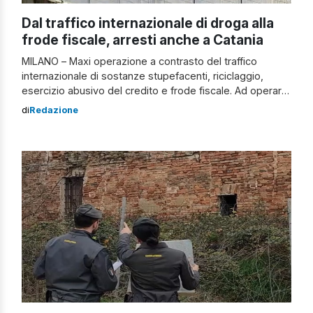
Dal traffico internazionale di droga alla
frode fiscale, arresti anche a Catania
MILANO – Maxi operazione a contrasto del traffico
internazionale di sostanze stupefacenti, riciclaggio,
esercizio abusivo del credito e frode fiscale. Ad operare
la Guardia di Finanza di Milano, su delega della Procura
di
Redazione
della Repubblica locale – Direzione Distrettuale Antimafia.
L’operazione di oggi a Milano “Madera 2”, arresti in
mezza Italia: coinvolta anche Catania Oltre 400 […]