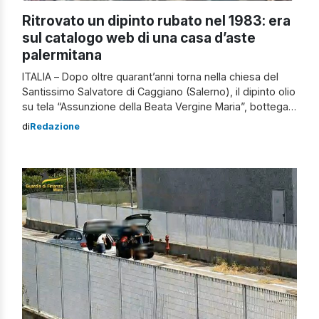
Ritrovato un dipinto rubato nel 1983: era
sul catalogo web di una casa d’aste
palermitana
ITALIA – Dopo oltre quarant’anni torna nella chiesa del
Santissimo Salvatore di Caggiano (Salerno), il dipinto olio
su tela “Assunzione della Beata Vergine Maria”, bottega
Francesco Solimena (1657-1747), risalente al XVIII secolo
di
Redazione
e di grande valore storico e culturale, rubato nel febbraio
del 1983. Le verifiche L’indagine, coordinata dalla Procura
della Repubblica di Palermo, è […]