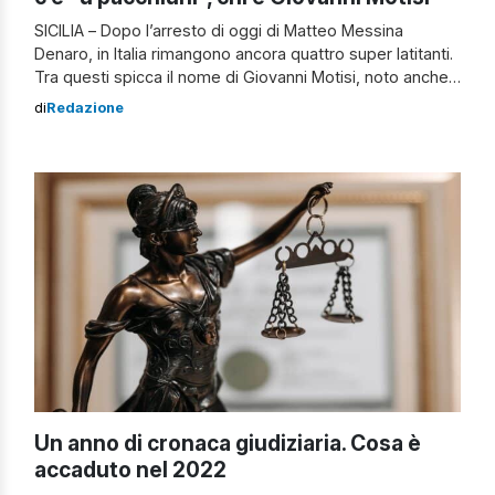
SICILIA – Dopo l’arresto di oggi di Matteo Messina
Denaro, in Italia rimangono ancora quattro super latitanti.
Tra questi spicca il nome di Giovanni Motisi, noto anche
con lo pseudonimo di “U Pacchiuni” (“Il grasso“), nato a
di
Redazione
Palermo il 1º gennaio 1959. Chi è Giovanni Motisi È un
mafioso italiano membro di Cosa Nostra, capo del […]
Un anno di cronaca giudiziaria. Cosa è
accaduto nel 2022