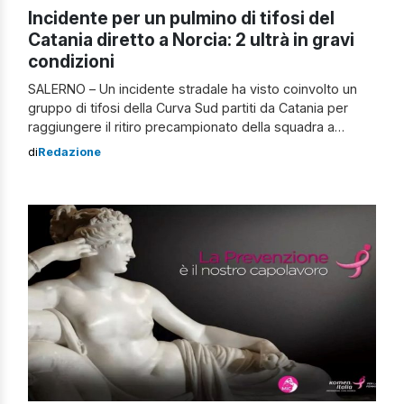
Incidente per un pulmino di tifosi del
Catania diretto a Norcia: 2 ultrà in gravi
condizioni
SALERNO – Un incidente stradale ha visto coinvolto un
gruppo di tifosi della Curva Sud partiti da Catania per
raggiungere il ritiro precampionato della squadra a
Norcia, in Umbria. Il pulmino su cui viaggiavano è rimasto
di
Redazione
coinvolto in un sinistro nei pressi di Salerno.
L’incidente per un pulmino di tifosi del Catania diretto a
Norcia Si […]