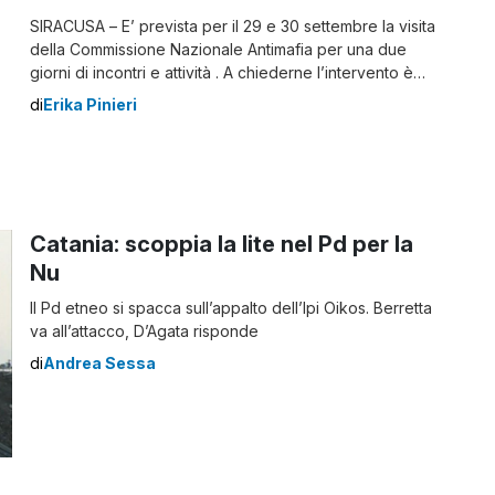
SIRACUSA – E’ prevista per il 29 e 30 settembre la visita
della Commissione Nazionale Antimafia per una due
giorni di incontri e attività . A chiederne l’intervento è
stato il deputato nazionale del PD Pippo Zappulla, che
di
Erika Pinieri
nel maggio scorso aveva chiesto che la Commissione
si recasse nel capoluogo aretuseo per esaminare
alcune situazioni […]
Catania: scoppia la lite nel Pd per la
Nu
Il Pd etneo si spacca sull’appalto dell’Ipi Oikos. Berretta
va all’attacco, D’Agata risponde
di
Andrea Sessa