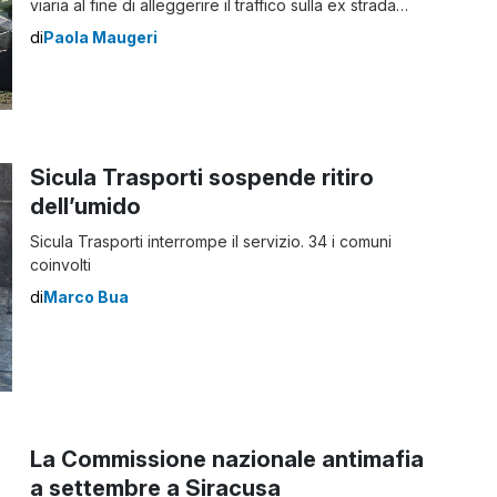
viaria al fine di alleggerire il traffico sulla ex strada
statale 114. Ma ad oggi via Napoli a Cannizzaro – nel
di
Paola Maugeri
tratto che dal Palazzetto dello sport “Rosario Livatino”
corre fino all’incrocio con via Bellini, poi via Parafera e
via Gallinaro – è stata trasformata […]
Sicula Trasporti sospende ritiro
dell’umido
Sicula Trasporti interrompe il servizio. 34 i comuni
coinvolti
di
Marco Bua
La Commissione nazionale antimafia
a settembre a Siracusa