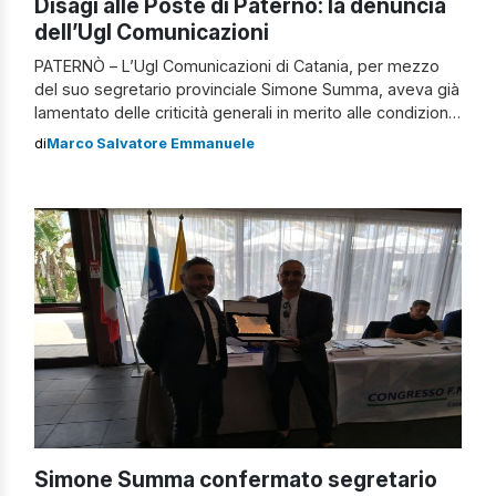
Disagi alle Poste di Paternò: la denuncia
dell’Ugl Comunicazioni
PATERNÒ – L’Ugl Comunicazioni di Catania, per mezzo
del suo segretario provinciale Simone Summa, aveva già
lamentato delle criticità generali in merito alle condizioni
ambientali riguardo i postali della provincia a causa di
di
Marco Salvatore Emmanuele
carenza di personale, della riorganizzazione di alcune
strutture interne ad essa, piuttosto che
l’implementazione di iniziative per l’utenza prevista, ma
nello specifico […]
Simone Summa confermato segretario