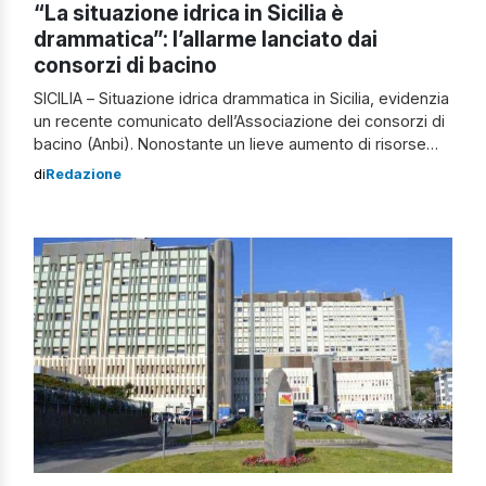
“La situazione idrica in Sicilia è
drammatica”: l’allarme lanciato dai
consorzi di bacino
SICILIA – Situazione idrica drammatica in Sicilia, evidenzia
un recente comunicato dell’Associazione dei consorzi di
bacino (Anbi). Nonostante un lieve aumento di risorse
idriche, con un incremento di poco più di 13 milioni di
di
Redazione
metri cubi in un mese, gli invasi siciliani mostrano una
carenza complessiva di circa 670 milioni di metri cubi
d’acqua, segnando […]