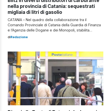
Blitz in diversi distributori di carburante
nella provincia di Catania: sequestrati
migliaia di litri di gasolio
CATANIA – Nel quadro della collaborazione tra il
Comando Provinciale di Catania della Guardia di Finanza
e l’Agenzia delle Dogane e dei Monopoli, stabilita
dall’accordo del 3 aprile 2023, gli agenti finanziari del
di
Redazione
Nucleo di Polizia Economico-Finanziaria di Catania,
insieme ai funzionari delle Dogane di Catania e
dell’Ufficio Antifrode di Palermo, hanno lanciato un’ampia
operazione […]