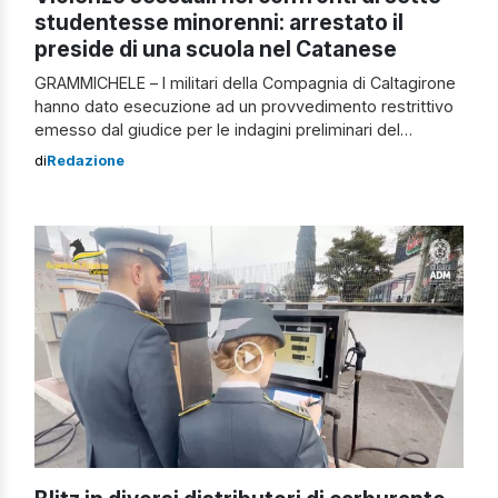
studentesse minorenni: arrestato il
preside di una scuola nel Catanese
GRAMMICHELE – I militari della Compagnia di Caltagirone
hanno dato esecuzione ad un provvedimento restrittivo
emesso dal giudice per le indagini preliminari del
Tribunale di Caltagirone nei confronti di un 61enne di
di
Redazione
Grammichele, gravemente indiziato dei reati di violenza
sessuale e tentata violenza sessuale. Cosa è emerso
dalle indagini Le indagini, coordinate dalla Procura della
[…]