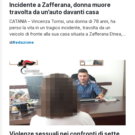
Incidente a Zafferana, donna muore
travolta da un’auto davanti casa
CATANIA – Vincenza Torrisi, una donna di 78 anni, ha
perso la vita in un tragico incidente, travolta da un
veicolo di fronte alla sua casa situata a Zafferana Etnea,
in provincia di Catania. Secondo le informazioni raccolte,
di
Redazione
l’incidente è avvenuto mentre la donna rimuoveva la
cenere vulcanica, residuo dell’eruzione recente dell’Etna.
L’incidente si è […]
Violenze sessuali nei confronti di sette