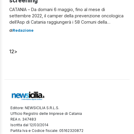
screening
CATANIA – Da domani 6 maggio, fino al mese di
settembre 2022, il camper della prevenzione oncologica
dell’Asp di Catania raggiungerà i 58 Comuni della
provincia di Catania per eseguire test di screening “door
di
Redazione
to door”, ovvero “porta a porta”. La prima tappa è fissata
per domani, 6 maggio, alle ore 10.00, a Catania, in […]
1
2
>
Editore: NEWSICILIA S.R.L.S.
Ufficio Registro delle Imprese di Catania
REA n. 347483
Iscritta dal 12/03/2014
Partita Iva e Codice fiscale: 05162320872