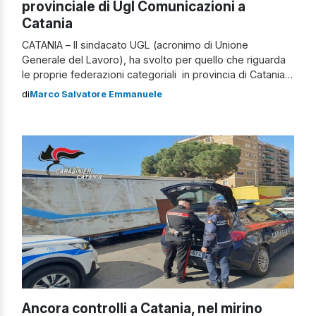
provinciale di Ugl Comunicazioni a
Catania
CATANIA – Il sindacato UGL (acronimo di Unione
Generale del Lavoro), ha svolto per quello che riguarda
le proprie federazioni categoriali in provincia di Catania,
assemblee che tendevano al rinnovo dei ruoli previsti,
di
Marco Salvatore Emmanuele
ieri è stato il caso della federazione Comunicazioni.
L’assemblea provinciale della federazione UGL
Comunicazioni Ieri mattino si è svolta l’assemblea
provinciale della […]
Ancora controlli a Catania, nel mirino