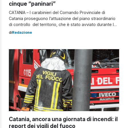
cinque “paninari”
CATANIA – I carabinieri del Comando Provinciale di
Catania proseguono l’attuazione del piano straordinario
di controllo del territorio, che è stato avviato durante le
recenti festività pasquali sulla Città Metropolitana di
di
Redazione
Catania, che vede il coinvolgimento di centinaia di militari
operanti nelle 62 Stazioni dei carabinieri presenti sul
territorio, supportati da “gazzelle” e motociclisti dei […]
Catania, ancora una giornata di incendi: il
report dei vigili del fuoco