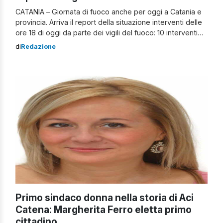
CATANIA – Giornata di fuoco anche per oggi a Catania e
provincia. Arriva il report della situazione interventi delle
ore 18 di oggi da parte dei vigili del fuoco: 10 interventi
per incendio di vegetazione e sterpaglie conclusi 5
di
Redazione
interventi per incendio di vegetazione e sterpaglie in
corso di cui tre fra Biancavilla, Paternò e […]
Primo sindaco donna nella storia di Aci
Catena: Margherita Ferro eletta primo
cittadino