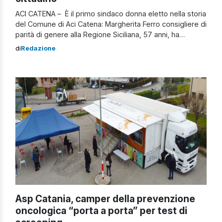
ACI CATENA – È il primo sindaco donna eletto nella storia
del Comune di Aci Catena: Margherita Ferro consigliere di
parità di genere alla Regione Siciliana, 57 anni, ha
sbaragliato gli avversari conquistando la fascia tricolore
di
Redazione
con il 52% delle preferenze. “È stata una affermazione
bellissima”, esordisce così la neo eletta contattata ai
nostri microfoni, […]
Asp Catania, camper della prevenzione
oncologica “porta a porta” per test di