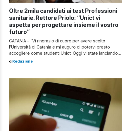
Oltre 2mila candidati ai test Professioni
sanitarie. Rettore Priolo: “Unict vi
aspetta per progettare insieme il vostro
futuro”
CATANIA – “Vi ringrazio di cuore per avere scelto
l’Università di Catania e mi auguro di potervi presto
accogliere come studenti Unict. Oggi vi state lanciando
in un mondo, in parte ancora ignoto, con una prova che
di
Redazione
vi proietta verso il futuro: ci affidate il vostro avvenire e i
vostri sogni. Noi ne siamo pienamente […]