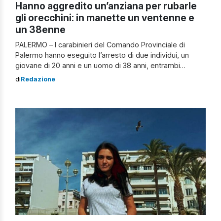
Hanno aggredito un’anziana per rubarle
gli orecchini: in manette un ventenne e
un 38enne
PALERMO – I carabinieri del Comando Provinciale di
Palermo hanno eseguito l’arresto di due individui, un
giovane di 20 anni e un uomo di 38 anni, entrambi
residenti a Montemaggiore Belsito. Entrambi erano già
di
Redazione
noti alle autorità di polizia e sono stati accusati di rapina
aggravata in concorso. L’indagine è stata condotta dai
militari della […]