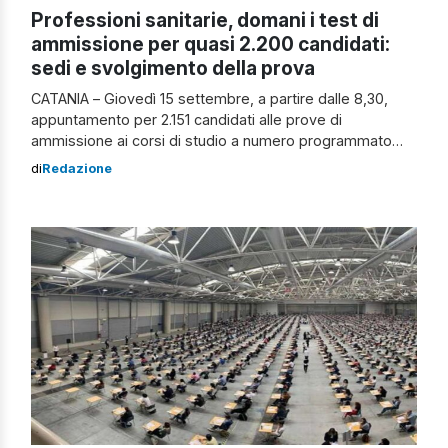
Professioni sanitarie, domani i test di
ammissione per quasi 2.200 candidati:
sedi e svolgimento della prova
CATANIA – Giovedì 15 settembre, a partire dalle 8,30,
appuntamento per 2.151 candidati alle prove di
ammissione ai corsi di studio a numero programmato
nazionale in Professioni sanitarie. Il test prenderà il via
di
Redazione
alle 13, una volta ultimate le operazioni di
riconoscimento, in ciascuna delle sedi di svolgimento,
nelle quali i candidati saranno distribuiti in […]