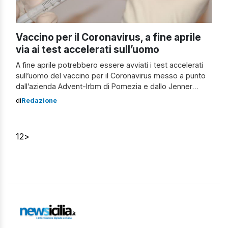
Vaccino per il Coronavirus, a fine aprile
via ai test accelerati sull’uomo
A fine aprile potrebbero essere avviati i test accelerati
sull’uomo del vaccino per il Coronavirus messo a punto
dall’azienda Advent-Irbm di Pomezia e dallo Jenner
Institute della Oxford University. Ad annunciarlo Piero Di
di
Redazione
Lorenzo, ad di Irbm. Al test si sottoporranno 550
volontari sani. Se i risultati fossero positivi, come si
spera, già a settembre […]
1
2
>