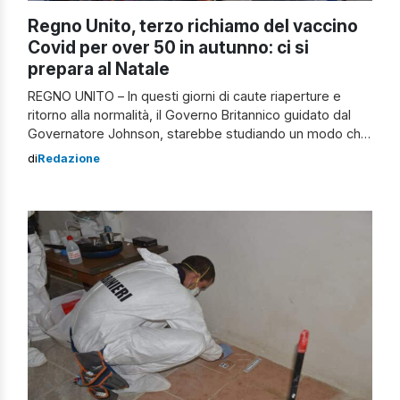
Regno Unito, terzo richiamo del vaccino
Covid per over 50 in autunno: ci si
prepara al Natale
REGNO UNITO – In questi giorni di caute riaperture e
ritorno alla normalità, il Governo Britannico guidato dal
Governatore Johnson, starebbe studiando un modo che
permetta a tutti gli over 50 residenti nel Regno Unito di
di
Redazione
effettuare una terza dose di vaccino anti Covid-19 in
autunno, nel tentativo di sradicare completamente la
minaccia dell’infezione entro Natale. […]