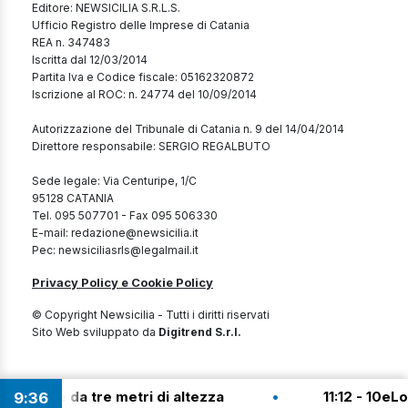
Editore: NEWSICILIA S.R.L.S.
Ufficio Registro delle Imprese di Catania
REA n. 347483
Iscritta dal 12/03/2014
Partita Iva e Codice fiscale: 05162320872
Iscrizione al ROC: n. 24774 del 10/09/2014
Autorizzazione del Tribunale di Catania n. 9 del 14/04/2014
Direttore responsabile: SERGIO REGALBUTO
Sede legale: Via Centuripe, 1/C
95128 CATANIA
Tel. 095 507701 - Fax 095 506330
E-mail: redazione@newsicilia.it
Pec: newsiciliasrls@legalmail.it
Privacy Policy e Cookie Policy
© Copyright Newsicilia - Tutti i diritti riservati
Sito Web sviluppato da
Digitrend S.r.l.
•
e da tre metri di altezza
11:12 - 10eLotto: in S
9
:
36