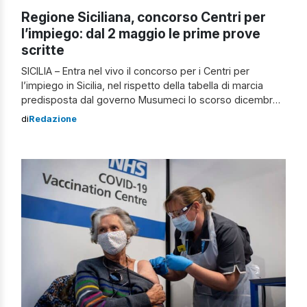
Regione Siciliana, concorso Centri per
l’impiego: dal 2 maggio le prime prove
scritte
SICILIA – Entra nel vivo il concorso per i Centri per
l’impiego in Sicilia, nel rispetto della tabella di marcia
predisposta dal governo Musumeci lo scorso dicembre.
Definite le date delle prime prove scritte per il
di
Redazione
reclutamento di 487 istruttori amministrativi. Le selezioni
saranno gestite dal Formez, ente curatore della
procedura pubblica. Si comincia con […]