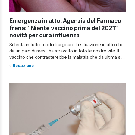
Emergenza in atto, Agenzia del Farmaco
frena: “Niente vaccino prima del 2021”,
novità per cura influenza
Si tenta in tutti i modi di arginare la situazione in atto che,
da un paio di mesi, ha stravolto in toto le nostre vite. Il
vaccino che contrasterebbe la malattia che da ultima si è
diffusa potrebbe essere pronto non prima della
di
Redazione
primavera del 2021, secondo quanto comunicato
dall’Agenzia Italiana del Farmaco. Nel frattempo, […]