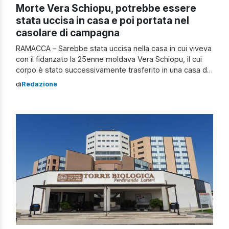
Morte Vera Schiopu, potrebbe essere
stata uccisa in casa e poi portata nel
casolare di campagna
RAMACCA – Sarebbe stata uccisa nella casa in cui viveva
con il fidanzato la 25enne moldava Vera Schiopu, il cui
corpo è stato successivamente trasferito in una casa di
campagna semi-abbandonata dove è stato scoperto. Gli
di
Redazione
inquirenti stanno esaminando la possibilità che sia
avvenuta un’uccisione premeditata, seguita da uno
spostamento del corpo per simulare un […]