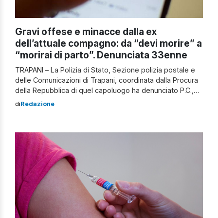
Gravi offese e minacce dalla ex
dell’attuale compagno: da “devi morire” a
“morirai di parto”. Denunciata 33enne
TRAPANI – La Polizia di Stato, Sezione polizia postale e
delle Comunicazioni di Trapani, coordinata dalla Procura
della Repubblica di quel capoluogo ha denunciato P.C.,
donna di 33 anni della provincia di Trapani, che
di
Redazione
perseguitava con ripetute offese e minacce anonime la
nuova compagna del suo ex fidanzato. È stata proprio
quest’ultima donna che lo […]