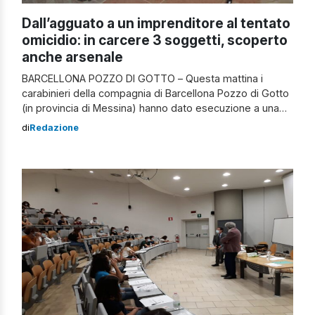
Dall’agguato a un imprenditore al tentato
omicidio: in carcere 3 soggetti, scoperto
anche arsenale
BARCELLONA POZZO DI GOTTO – Questa mattina i
carabinieri della compagnia di Barcellona Pozzo di Gotto
(in provincia di Messina) hanno dato esecuzione a una
ordinanza di custodia cautelare in carcere emessa dal
di
Redazione
Giudice per le indagini preliminari del Tribunale di
Messina, su richiesta della Direzione Distrettuale
Antimafia della Procura della Repubblica di Messina, a
[…]