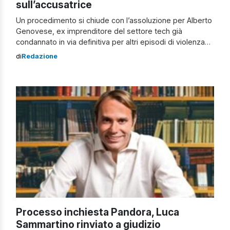
sull’accusatrice
Un procedimento si chiude con l’assoluzione per Alberto
Genovese, ex imprenditore del settore tech già
condannato in via definitiva per altri episodi di violenza
sessuale. In questo caso, però, il tribunale ha escluso
di
Redazione
ogni responsabilità penale: secondo quanto riportato da
Il Fatto Quotidiano, Alberto Genovese è stato ritenuto
non colpevole dell’accusa di stupro, poiché il […]
Processo inchiesta Pandora, Luca
Sammartino rinviato a giudizio