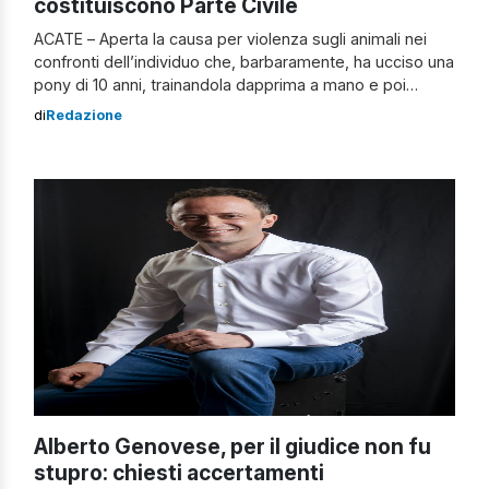
costituiscono Parte Civile
ACATE – Aperta la causa per violenza sugli animali nei
confronti dell’individuo che, barbaramente, ha ucciso una
pony di 10 anni, trainandola dapprima a mano e poi
legandola a un’auto. L’animale sarebbe così stato
di
Redazione
costretto a percorrere una strada di 5,4 chilometri,
venendo trascinato a peso morto, sul suolo per oltre 15
minuti. Allarme violenza […]
Alberto Genovese, per il giudice non fu
stupro: chiesti accertamenti