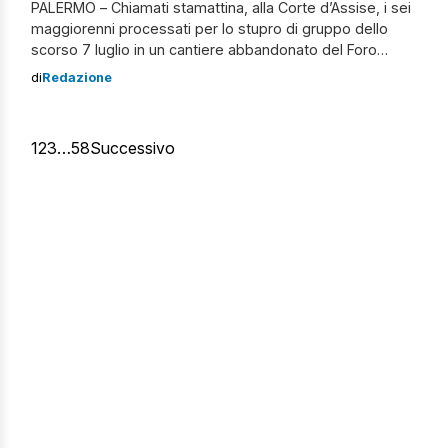
PALERMO – Chiamati stamattina, alla Corte d’Assise, i sei
maggiorenni processati per lo stupro di gruppo dello
scorso 7 luglio in un cantiere abbandonato del Foro
Italico. La vittima non assisterà al processo: attualmente
di
Redazione
è stata portata in una casa-rifugio fuori dalla Sicilia, dopo
l’aggressione subita. Per lei, a questa udienza
preliminare, parleranno il suo […]
1
2
3
…
58
Successivo