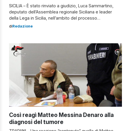
SICILIA – È stato rinviato a giudizio, Luca Sammartino,
deputato dell’Assemblea regionale Siciliana e leader
della Lega in Sicilia, nell’ambito del processo
dell’inchiesta Pandora. Lo ha deciso il G.U.P. di Catania,
di
Redazione
Ottavio Grasso. L’indagine riguarda presunti casi di
corruzione e infiltrazioni della criminalità organizzata nel
Comune di Tremestieri Etneo. Insieme a Sammartino,
altri undici Imputati […]
Così reagì Matteo Messina Denaro alla
diagnosi del tumore
TRAPANI – Una reazione “contenuta” quella di Matteo