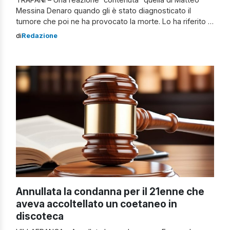
Messina Denaro quando gli è stato diagnosticato il
tumore che poi ne ha provocato la morte. Lo ha riferito in
Tribunale, a Marsala (Trapani), un medico oncologo della
di
Redazione
clinica “La Maddalena” di Palermo, Vittorio Gebbia.
Secondo la sua testimonianza, il boss avrebbe reagito
alla notizia senza battere ciglio. […]
Annullata la condanna per il 21enne che
aveva accoltellato un coetaneo in
discoteca