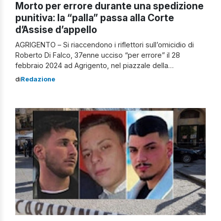
Morto per errore durante una spedizione
punitiva: la “palla” passa alla Corte
d’Assise d’appello
AGRIGENTO – Si riaccendono i riflettori sull’omicidio di
Roberto Di Falco, 37enne ucciso “per errore” il 28
febbraio 2024 ad Agrigento, nel piazzale della
concessionaria del Villaggio Mosè. Omicidio Di Falco, lo
di
Redazione
sparo partito da un “compagno” La Corte di Assise
d’appello di Palermo, presieduta da Sergio Gulotta, sta
riesaminando le condanne di primo grado. […]