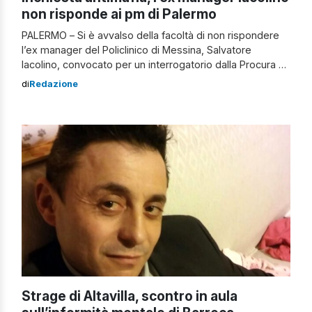
non risponde ai pm di Palermo
PALERMO – Si è avvalso della facoltà di non rispondere
l’ex manager del Policlinico di Messina, Salvatore
Iacolino, convocato per un interrogatorio dalla Procura di
Palermo nell’ambito di un’indagine per concorso esterno
di
Redazione
in associazione mafiosa. L’ex dirigente sanitario,
accompagnato dai suoi legali Giuseppe Di Peri e Arnaldo
Faro, ha scelto di non rispondere alle domande […]
Strage di Altavilla, scontro in aula