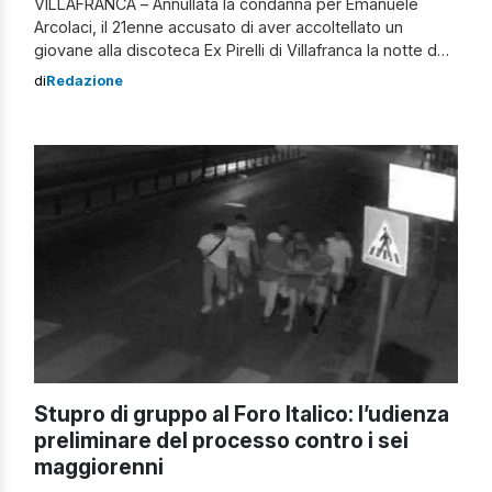
VILLAFRANCA – Annullata la condanna per Emanuele
Arcolaci, il 21enne accusato di aver accoltellato un
giovane alla discoteca Ex Pirelli di Villafranca la notte del
29 gennaio 2023. Il ragazzo, su cui grava l’accusa di
di
Redazione
tentato omicidio, era stato condannato a 8 anni e 4 mesi
di reclusione in appello. Il ricorso dell’avvocato difensore
Si […]
Stupro di gruppo al Foro Italico: l’udienza
preliminare del processo contro i sei
maggiorenni