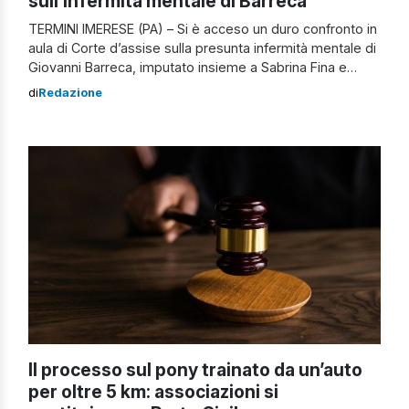
sull’infermità mentale di Barreca
TERMINI IMERESE (PA) – Si è acceso un duro confronto in
aula di Corte d’assise sulla presunta infermità mentale di
Giovanni Barreca, imputato insieme a Sabrina Fina e
Massimo Carandente per la strage avvenuta nella villetta
di
Redazione
di Altavilla Milicia nel febbraio 2024. Nel corso
dell’udienza sono stati ascoltati Roberta Bruzzone,
psicologa e criminologa, e Alberto […]
Il processo sul pony trainato da un’auto
per oltre 5 km: associazioni si