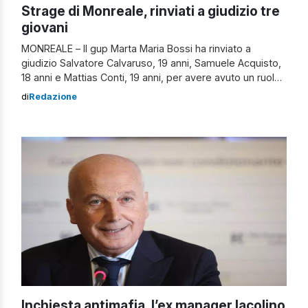
Strage di Monreale, rinviati a giudizio tre
giovani
MONREALE – Il gup Marta Maria Bossi ha rinviato a
giudizio Salvatore Calvaruso, 19 anni, Samuele Acquisto,
18 anni e Mattias Conti, 19 anni, per avere avuto un ruolo
nella strage di Monreale in cui, la notte tra il 26 e il 27
di
Redazione
aprile del 2025, furono uccisi Salvatore Turdo, di 23 anni,
Massimo Pirozzo […]
Inchiesta antimafia, l’ex manager Iacolino