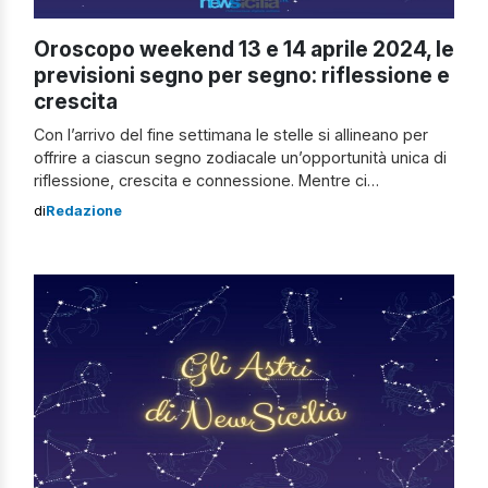
Oroscopo weekend 13 e 14 aprile 2024, le
previsioni segno per segno: riflessione e
crescita
Con l’arrivo del fine settimana le stelle si allineano per
offrire a ciascun segno zodiacale un’opportunità unica di
riflessione, crescita e connessione. Mentre ci
prepariamo ad abbandonare le sfide passate, l’oroscopo
di
Redazione
ci offre un’anteprima delle energie cosmiche che
influenzeranno il nostro amore e la nostra carriera nei
prossimi giorni. Scopriamo, quindi, insieme l’oroscopo
del weekend del […]