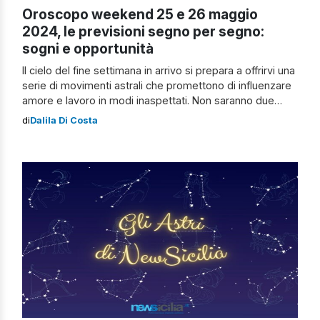
Oroscopo weekend 25 e 26 maggio
2024, le previsioni segno per segno:
sogni e opportunità
Il cielo del fine settimana in arrivo si prepara a offrirvi una
serie di movimenti astrali che promettono di influenzare
amore e lavoro in modi inaspettati. Non saranno due
giornate qualunque: le stelle si allineano per portare
di
Dalila Di Costa
cambiamenti significativi e nuove opportunità.
Scopriamo, quindi, insieme l’oroscopo del weekend del
25 e 26 maggio 2024 con […]