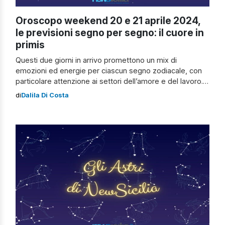
Oroscopo weekend 20 e 21 aprile 2024,
le previsioni segno per segno: il cuore in
primis
Questi due giorni in arrivo promettono un mix di
emozioni ed energie per ciascun segno zodiacale, con
particolare attenzione ai settori dell’amore e del lavoro.
Preparatevi a esplorare cosa vi riserva il destino e come
di
Dalila Di Costa
potrete massimizzare il vostro potenziale in amore e
carriera. Scopriamo, quindi, insieme l’oroscopo del
weekend del 20 e 21 aprile […]