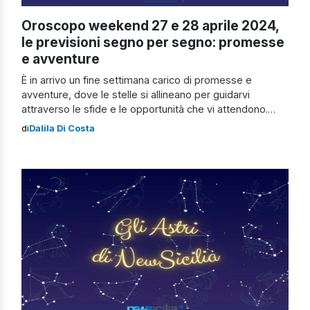
Oroscopo weekend 27 e 28 aprile 2024,
le previsioni segno per segno: promesse
e avventure
È in arrivo un fine settimana carico di promesse e
avventure, dove le stelle si allineano per guidarvi
attraverso le sfide e le opportunità che vi attendono.
Amore e lavoro si intrecciano in un intricato balletto
di
Dalila Di Costa
cosmico, e le previsioni astrologiche vi offrono una
mappa per navigare tra le emozioni e gli impegni
professionali. Scopriamo, […]