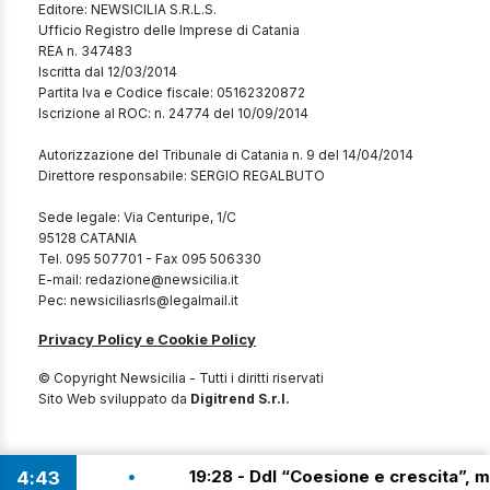
Editore: NEWSICILIA S.R.L.S.
Ufficio Registro delle Imprese di Catania
REA n. 347483
Iscritta dal 12/03/2014
Partita Iva e Codice fiscale: 05162320872
Iscrizione al ROC: n. 24774 del 10/09/2014
Autorizzazione del Tribunale di Catania n. 9 del 14/04/2014
Direttore responsabile: SERGIO REGALBUTO
Sede legale: Via Centuripe, 1/C
95128 CATANIA
Tel. 095 507701 - Fax 095 506330
E-mail: redazione@newsicilia.it
Pec: newsiciliasrls@legalmail.it
Privacy Policy e Cookie Policy
© Copyright Newsicilia - Tutti i diritti riservati
Sito Web sviluppato da
Digitrend S.r.l.
•
a
19:28 - Ddl “Coesione e crescita”, manovra da
4
43