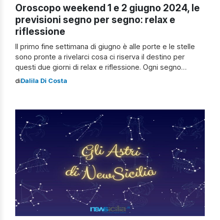
Oroscopo weekend 1 e 2 giugno 2024, le
previsioni segno per segno: relax e
riflessione
Il primo fine settimana di giugno è alle porte e le stelle
sono pronte a rivelarci cosa ci riserva il destino per
questi due giorni di relax e riflessione. Ogni segno
zodiacale è influenzato in modo unico dalle posizioni
di
Dalila Di Costa
planetarie, e sia l’amore che il lavoro avranno sfumature
diverse per ciascuno di voi. Scopriamo, quindi, […]