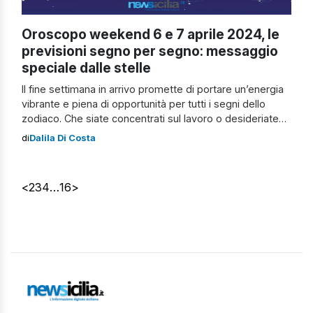
Oroscopo weekend 6 e 7 aprile 2024, le
previsioni segno per segno: messaggio
speciale dalle stelle
Il fine settimana in arrivo promette di portare un’energia
vibrante e piena di opportunità per tutti i segni dello
zodiaco. Che siate concentrati sul lavoro o desideriate
approfittare delle dolci emozioni dell’amore, le stelle
di
Dalila Di Costa
hanno un messaggio speciale per voi. Scopriamo, quindi,
insieme l’oroscopo del weekend del 6 e 7 aprile 2024
con le previsioni […]
<
2
3
4
…
16
>