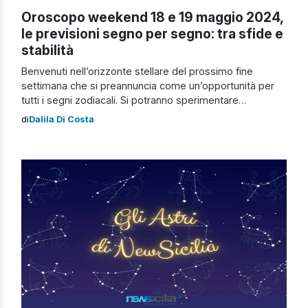
Oroscopo weekend 18 e 19 maggio 2024,
le previsioni segno per segno: tra sfide e
stabilità
Benvenuti nell’orizzonte stellare del prossimo fine
settimana che si preannuncia come un’opportunità per
tutti i segni zodiacali. Si potranno sperimentare
cambiamenti significativi, tuttavia, mentre alcune
di
Dalila Di Costa
costellazioni godranno di una fase di stabilità e crescita,
altre potrebbero trovarsi di fronte a sfide che
richiederanno un equilibrio delicato. Scopriamo, quindi,
insieme l’oroscopo del weekend del 18 e 19 […]