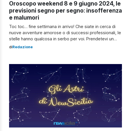
Oroscopo weekend 8 e 9 giugno 2024, le
previsioni segno per segno: insofferenza
e malumori
Toc toc… fine settimana in arrivo! Che siate in cerca di
nuove avventure amorose o di successi professionali, le
stelle hanno qualcosa in serbo per voi. Prendetevi un
momento per scoprire cosa vi riserva il futuro e
di
Redazione
preparatevi a vivere giornate emozionanti, seppur
contraddistinte da un po’ di insofferenza e malumori.
Scopriamo, quindi, insieme l’oroscopo […]