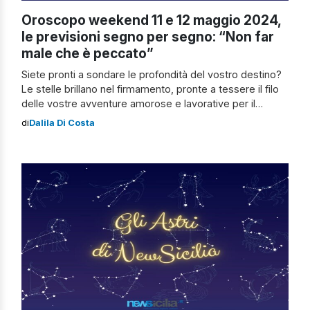
Oroscopo weekend 11 e 12 maggio 2024,
le previsioni segno per segno: “Non far
male che è peccato”
Siete pronti a sondare le profondità del vostro destino?
Le stelle brillano nel firmamento, pronte a tessere il filo
delle vostre avventure amorose e lavorative per il
prossimo fine settimana. Scopriamo, quindi, insieme
di
Dalila Di Costa
l’oroscopo del weekend dell’11 e 12 maggio 2024 con le
previsioni segno per segno. A ciascuno il suo e buona
fortuna! Segni di […]