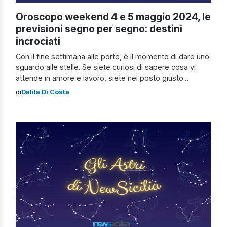
Oroscopo weekend 4 e 5 maggio 2024, le
previsioni segno per segno: destini
incrociati
Con il fine settimana alle porte, è il momento di dare uno
sguardo alle stelle. Se siete curiosi di sapere cosa vi
attende in amore e lavoro, siete nel posto giusto.
Preparatevi a esplorare le previsioni astrologiche, con
di
Dalila Di Costa
consigli e suggerimenti originali per affrontare al meglio
le giornate in arrivo. Scopriamo, quindi, insieme
l’oroscopo del […]