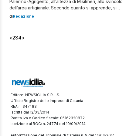
Palermo-Agrigento, all’altezza di Misilmeri, allo svincolo
dell’area artigianale. Secondo quanto si apprende, si
tratterebbe di uno scontro frontale tra due mezzi. Il
di
Redazione
bilancio è di due feriti, uno trasportato in codice rosso
all’ospedale Civico, in gravi condizioni, e uno in codice
giallo al Policlinico. Traffico letteralmente in tilt, […]
<
2
3
4
>
Editore: NEWSICILIA S.R.L.S.
Ufficio Registro delle Imprese di Catania
REA n. 347483
Iscritta dal 12/03/2014
Partita Iva e Codice fiscale: 05162320872
Iscrizione al ROC: n. 24774 del 10/09/2014
Autorizzazione del Tribunale di Catania n. 9 del 14/04/2014