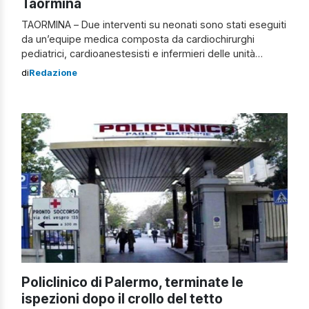
Taormina
TAORMINA – Due interventi su neonati sono stati eseguiti
da un’equipe medica composta da cardiochirurghi
pediatrici, cardioanestesisti e infermieri delle unità
operative di Cardiochirurgia pediatrica e Anestesia
di
Redazione
dell’ospedale di Taormina. I pazienti erano un neonato di
un mese, con un peso di un chilogrammo, e un bambino
prematuro di 800 grammi con una severa insufficienza
[…]
Policlinico di Palermo, terminate le
ispezioni dopo il crollo del tetto