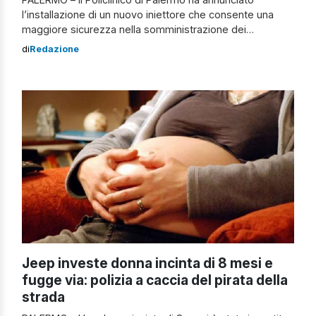
l’installazione di un nuovo iniettore che consente una
maggiore sicurezza nella somministrazione dei
radiofarmaci, riducendo la radio-esposizione di pazienti
di
Redazione
e personale sanitario. Questo nuovo iniettore
rappresenta un importante passo avanti nella lotta
contro le problematiche relative alla sicurezza e alla
radioprotezione in medicina nucleare. Secondo Renato
Costa, […]
Jeep investe donna incinta di 8 mesi e
fugge via: polizia a caccia del pirata della
strada