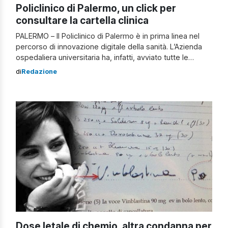
Policlinico di Palermo, un click per
consultare la cartella clinica
PALERMO – Il Policlinico di Palermo è in prima linea nel
percorso di innovazione digitale della sanità. L’Azienda
ospedaliera universitaria ha, infatti, avviato tutte le
necessarie attività tecnico-organizzative per alimentare
di
Redazione
il fascicolo sanitario elettronico (FSE V.2) dove vanno a
confluire tutti i documenti relativi alle prestazioni erogate
ai cittadini dal Servizio Sanitario Nazionale. Con le […]
Dose letale di chemio, altra condanna per