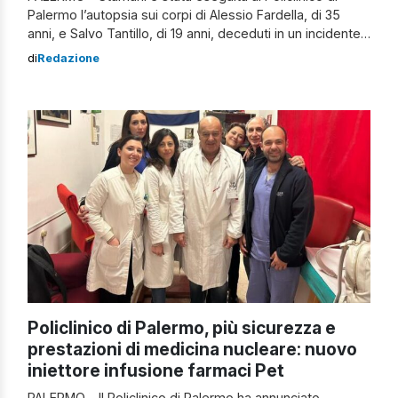
Palermo l’autopsia sui corpi di Alessio Fardella, di 35
anni, e Salvo Tantillo, di 19 anni, deceduti in un incidente
stradale avvenuto il 23 aprile scorso sul raccordo
di
Redazione
dell’autostrada A29 Palermo-Mazara, all’altezza di Leroy
Merlin. I due amici stavano tornando da un raduno di
moto quando […]
Policlinico di Palermo, più sicurezza e
prestazioni di medicina nucleare: nuovo
iniettore infusione farmaci Pet
PALERMO – Il Policlinico di Palermo ha annunciato