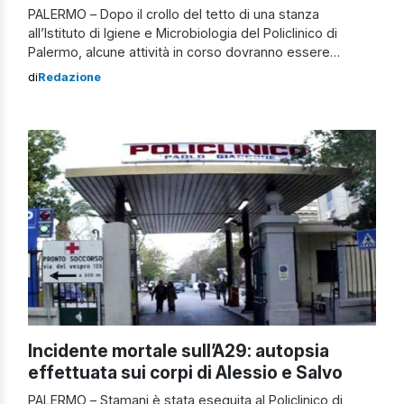
PALERMO – Dopo il crollo del tetto di una stanza
all’Istituto di Igiene e Microbiologia del Policlinico di
Palermo, alcune attività in corso dovranno essere
temporaneamente trasferite in altri spazi dell’Azienda
di
Redazione
ospedaliera universitaria. L’Ufficio tecnico aziendale ha
effettuato una mappatura dei locali interessati ai lavori di
riparazione, che saranno eseguiti da cinque squadre di
operai, […]
Incidente mortale sull’A29: autopsia
effettuata sui corpi di Alessio e Salvo
PALERMO – Stamani è stata eseguita al Policlinico di