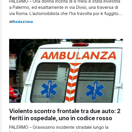
PALERMO – Una donna incinta di 8 mesi è stata investita
a Palermo, ed esattamente in via Divisi, una traversa di
via Roma. L’automobilista che l’ha travolta poi è fuggito.
La signora, 35enne, è stata soccorsa dai sanitari del 118
di
Redazione
e portata al Policlinico per accertamenti. Fortunatamente
nessuna conseguenza né per lei né per il […]
Violento scontro frontale tra due auto: 2
feriti in ospedale, uno in codice rosso
PALERMO – Gravissimo incidente stradale lungo la