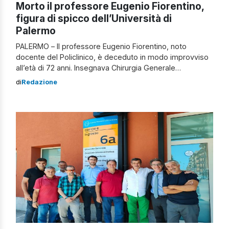
Morto il professore Eugenio Fiorentino,
figura di spicco dell’Università di
Palermo
PALERMO – Il professore Eugenio Fiorentino, noto
docente del Policlinico, è deceduto in modo improvviso
all’età di 72 anni. Insegnava Chirurgia Generale
all’Università degli studi di Palermo. La triste notizia del
di
Redazione
suo passamento è stata annunciata dai suoi figli. Morto il
professore Eugenio Fiorentino Eugenio Fiorentino era
una figura di spicco non solo a Palermo […]