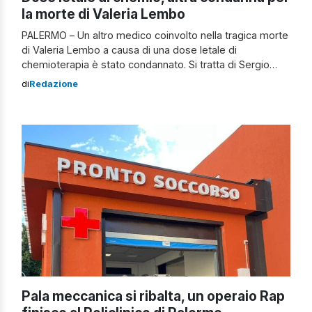
la morte di Valeria Lembo
PALERMO – Un altro medico coinvolto nella tragica morte
di Valeria Lembo a causa di una dose letale di
chemioterapia è stato condannato. Si tratta di Sergio
Palmeri, mentre l’infermiera Anna Basile è stata assolta.
di
Redazione
Questo errore fatale ha portato alla somministrazione
alla paziente di 34 anni di dieci volte la dose necessaria,
come è […]
Pala meccanica si ribalta, un operaio Rap