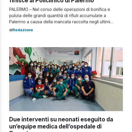
finisce al Policlinico di Palermo
PALERMO – Nel corso delle operazioni di bonifica e
pulizia delle grandi quantità di rifiuti accumulate a
Palermo a causa della mancata raccolta negli ultimi
giorni, si è verificato un incidente in cui una pala
di
Redazione
meccanica utilizzata per la raccolta della spazzatura si è
ribaltata. A seguito di ciò, un operaio dell’azienda Rap,
responsabile della […]
Due interventi su neonati eseguito da
un’equipe medica dell’ospedale di