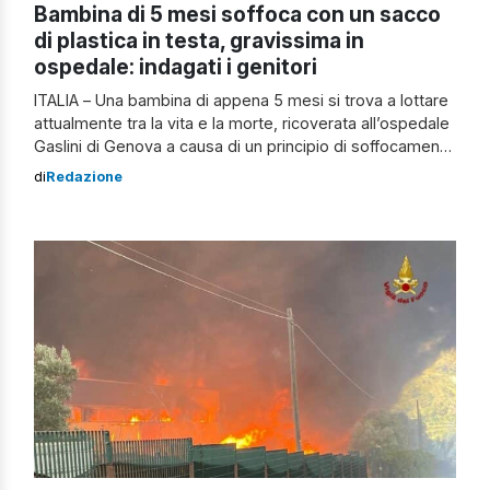
Bambina di 5 mesi soffoca con un sacco
di plastica in testa, gravissima in
ospedale: indagati i genitori
ITALIA – Una bambina di appena 5 mesi si trova a lottare
attualmente tra la vita e la morte, ricoverata all’ospedale
Gaslini di Genova a causa di un principio di soffocamento
causato da un sacchetto di plastica in testa. Secondo
di
Redazione
una prima ricostruzione dei fatti, l’accaduto sarebbe
avvenuto alcuni giorni addietro. La madre avrebbe infatti
[…]