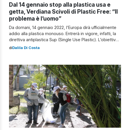
Dal 14 gennaio stop alla plastica usa e
getta, Verdiana Scivoli di Plastic Free: “Il
problema è l’uomo”
Da domani, 14 gennaio 2022, l’Europa dirà ufficialmente
addio alla plastica monouso. Entrerà in vigore, infatti, la
direttiva antiplastica Sup (Single Use Plastic). L’obiettivo
è sicuramente quello di compiere una vera e propria
di
Dalila Di Costa
“rivoluzione verde“, ponendo un freno all’inquinamento
dovuto alla plastica per salvare mari, fiumi, oceani e
laghi, ma non solo. I prodotti vietati […]