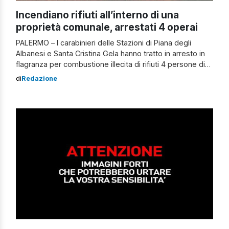
Incendiano rifiuti all’interno di una
proprietà comunale, arrestati 4 operai
PALERMO – I carabinieri delle Stazioni di Piana degli
Albanesi e Santa Cristina Gela hanno tratto in arresto in
flagranza per combustione illecita di rifiuti 4 persone di
età compresa tra i 33 e i 56 anni. I militari nell’ambito di
di
Redazione
un servizio di controllo del territorio, dopo aver notato
del fumo nero provenire dal cantiere, sono intervenuti
[…]