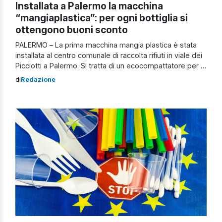
Installata a Palermo la macchina
“mangiaplastica”: per ogni bottiglia si
ottengono buoni sconto
PALERMO – La prima macchina mangia plastica è stata
installata al centro comunale di raccolta rifiuti in viale dei
Picciotti a Palermo. Si tratta di un ecocompattatore per la
raccolta delle bottiglie in Pet. Lo scopo è quello di
di
Redazione
attivare la raccolta selettiva dei contenitori e delle
bottiglie per uso alimentare, nell’ambito dell’attività di
recupero […]