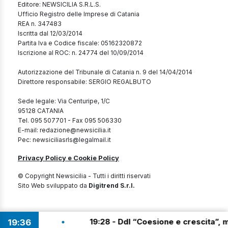
Editore: NEWSICILIA S.R.L.S.
Ufficio Registro delle Imprese di Catania
REA n. 347483
Iscritta dal 12/03/2014
Partita Iva e Codice fiscale: 05162320872
Iscrizione al ROC: n. 24774 del 10/09/2014
Autorizzazione del Tribunale di Catania n. 9 del 14/04/2014
Direttore responsabile: SERGIO REGALBUTO
Sede legale: Via Centuripe, 1/C
95128 CATANIA
Tel. 095 507701 - Fax 095 506330
E-mail: redazione@newsicilia.it
Pec: newsiciliasrls@legalmail.it
Privacy Policy e Cookie Policy
© Copyright Newsicilia - Tutti i diritti riservati
Sito Web sviluppato da
Digitrend S.r.l.
•
19:28 - Ddl “Coesione e crescita”, manovra da o
19
36