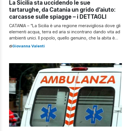
La Sicilia sta uccidendo le sue
tartarughe, da Catania un grido d’aiuto:
carcasse sulle spiagge – i DETTAGLI
CATANIA – “La Sicilia è una regione meravigliosa dove gli
elementi acqua, terra ed aria si incontrano dando vita ad
ambienti unici. Il popolo, quello genuino, che la abita è
fiero e orgoglioso di vivere la propria terra, ma al tempo
di
Giovanna Valenti
stesso indignato per come viene sporcata e maltrattata“,
a parlare è Diego Fiorentino, volontario […]