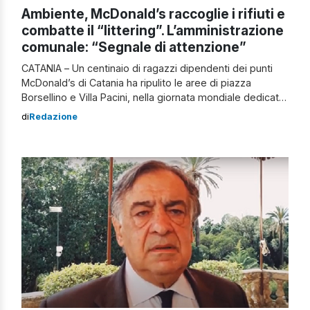
Ambiente, McDonald’s raccoglie i rifiuti e
combatte il “littering”. L’amministrazione
comunale: “Segnale di attenzione”
CATANIA – Un centinaio di ragazzi dipendenti dei punti
McDonald’s di Catania ha ripulito le aree di piazza
Borsellino e Villa Pacini, nella giornata mondiale dedicata
alla lotta al fenomeno del littering, l’abbandono di rifiuti
di
Redazione
nell’ambiente, svolta in collaborazione con
l’amministrazione comunale e la Dusty, nell’ambito
l’iniziativa: “Le giornate insieme a te per l’ambiente”
promossa […]