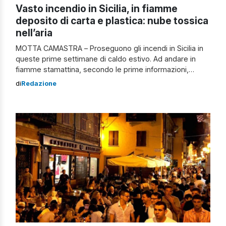
Vasto incendio in Sicilia, in fiamme
deposito di carta e plastica: nube tossica
nell’aria
MOTTA CAMASTRA – Proseguono gli incendi in Sicilia in
queste prime settimane di caldo estivo. Ad andare in
fiamme stamattina, secondo le prime informazioni,
sarebbe stata un’area naturale presente nel territorio di
di
Redazione
Motta Camastra, località in provincia di Messina. Il vasto
rogo è divampato nella vegetazione circostante, ma
l’incendio si è propagato con il passare […]