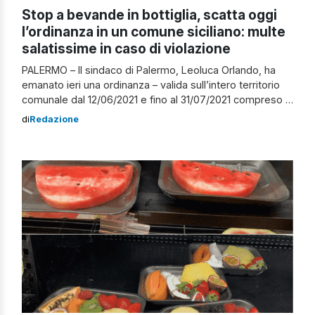
Stop a bevande in bottiglia, scatta oggi
l’ordinanza in un comune siciliano: multe
salatissime in caso di violazione
PALERMO – Il sindaco di Palermo, Leoluca Orlando, ha
emanato ieri una ordinanza – valida sull’intero territorio
comunale dal 12/06/2021 e fino al 31/07/2021 compreso e
nei giorni e negli orari di seguito indicati: 12, 13, 18, 19, 20,
di
Redazione
25, 26, 27 giugno 2021 e 2, 3, 4, 9, 10, 11, 16, 17, 18, 23, […]