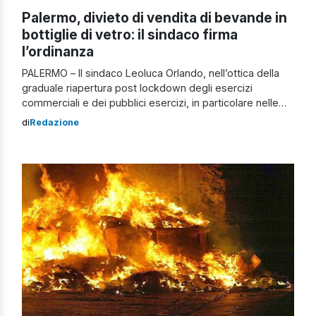
Palermo, divieto di vendita di bevande in
bottiglie di vetro: il sindaco firma
l’ordinanza
PALERMO – Il sindaco Leoluca Orlando, nell’ottica della
graduale riapertura post lockdown degli esercizi
commerciali e dei pubblici esercizi, in particolare nelle
zone della cosiddetta movida, e al fine di garantire il
di
Redazione
rispetto della quiete pubblica, il decoro urbano, la
sicurezza dei residenti e della cittadinanza, ha emanato
un’ordinanza (la n. 172 del 01/10/2021) che […]