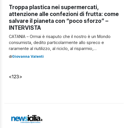
Troppa plastica nei supermercati,
attenzione alle confezioni di frutta: come
salvare il pianeta con “poco sforzo” –
INTERVISTA
CATANIA – Ormai è risaputo che il nostro è un Mondo
consumista, dedito particolarmente allo spreco e
raramente al riutilizzo, al riciclo, al risparmio,
principalmente perché in pochi negli ultimi decenni hanno
di
Giovanna Valenti
pensato al reale danno ambientale che lo stile di vita
dell’ultimo mezzo secolo ha creato. Dopo l’utilizzo del
suolo per il consumo di internet, […]
<
1
2
3
>